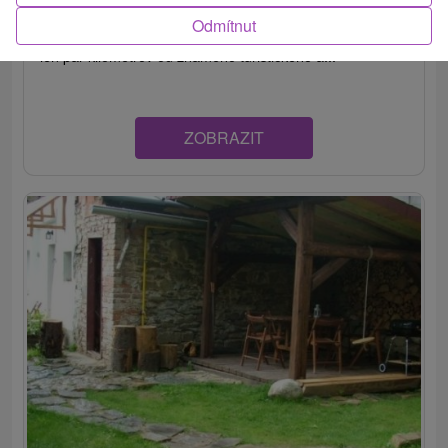
Odmítnut
Ubytovanie v tichej časti obce Stará Lesná, pod Tatrami,
len pár kilometrov od známeho turistického a...
ZOBRAZIT