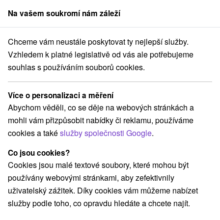
Na vašem soukromí nám záleží
člen skupiny
Sorger
Chceme vám neustále poskytovat ty nejlepší služby.
Apartmány
Východné Slovensko
Prešovský kraj
Stará Lesná
Vzhledem k platné legislativě od vás ale potřebujeme
souhlas s používáním souborů cookies.
Apartmány Stará Lesná
Více o personalizaci a měření
Kategorie
Abychom věděli, co se děje na webových stránkách a
mohli vám přizpůsobit nabídky či reklamu, používáme
Všechny kategorie
Hotely na Slovensku
(7)
cookies a také
služby společnosti Google
.
Apartmány
Chaty na prenájom
Drevenice
(15)
(39)
(7)
Penzióny
Priváty
(18)
(8)
Co jsou cookies?
Cookies jsou malé textové soubory, které mohou být
používány webovými stránkami, aby zefektivnily
Vyberte lokalitu nebo termín
uživatelský zážitek. Díky cookies vám můžeme nabízet
služby podle toho, co opravdu hledáte a chcete najít.
TOP - NEJPRODÁVANĚJŠÍ
NEJLEVNĚJŠ
VŠECHNY