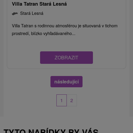
Villa Tatran Stará Lesná
Stará Lesná
Villa Tatran s rodinnou atmosférou je situovaná v tichom
prostredí, blízko vyhľadávaného...
ZOBRAZIT
následující
1
2
TYTO NABÍDKY BY VÁS