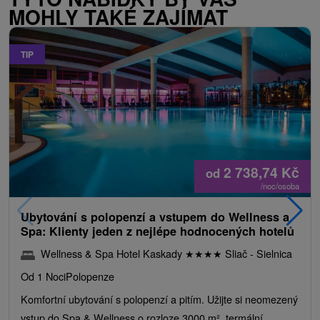
MOHLY TAKÉ ZAJÍMAT
TIP
2 738,74
Kč
od
/noc/osoba
Ubytování s polopenzí a vstupem do Wellness a
Spa: Klienty jeden z nejlépe hodnocených hotelů
Wellness & Spa Hotel Kaskady
★
★
★
★
Sliač - Sielnica
Od 1 Noci
Polopenze
Komfortní ubytování s polopenzí a pitím. Užijte si neomezený
vstup do Spa & Wellness o rozloze 3000 m², termální