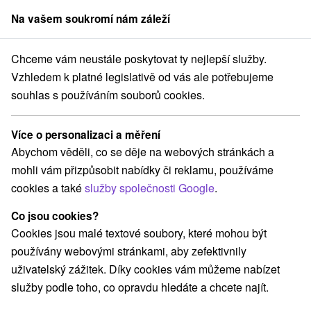
Na vašem soukromí nám záleží
člen skupiny
Sorger
Chceme vám neustále poskytovat ty nejlepší služby.
kazy na Slovensku
Stredné Slovensko
Banskobystrický kraj
Číž
Vzhledem k platné legislativě od vás ale potřebujeme
souhlas s používáním souborů cookies.
Rekreační poukazy Číž
Více o personalizaci a měření
Kategorie
Abychom věděli, co se děje na webových stránkách a
mohli vám přizpůsobit nabídky či reklamu, používáme
Všechny kategorie
Wellness pobyty
(3)
cookies a také
služby společnosti Google
.
Víkendové pobyty
Pobyty pro seniory
(2)
(2)
Co jsou cookies?
Cookies jsou malé textové soubory, které mohou být
Vyberte lokalitu nebo termín
používány webovými stránkami, aby zefektivnily
uživatelský zážitek. Díky cookies vám můžeme nabízet
Nejprodávanější
služby podle toho, co opravdu hledáte a chcete najít.