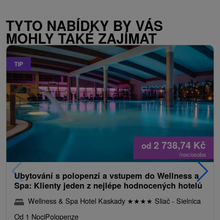
TYTO NABÍDKY BY VÁS
MOHLY TAKÉ ZAJÍMAT
TIP
2 738,74
Kč
od
/noc/osoba
Ubytování s polopenzí a vstupem do Wellness a
Spa: Klienty jeden z nejlépe hodnocených hotelů
Wellness & Spa Hotel Kaskady
★
★
★
★
Sliač - Sielnica
Od 1 Noci
Polopenze