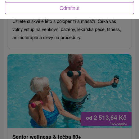
Číž
Odmítnut
Od 2 Nocí
Polopenze
8,4
(149 recenzí)
Užijete si skvělé léto s polopenzí a masáží. Čeká vás
volný vstup na venkovní bazény, lékařská péče, fitness,
animoterapie a slevy na procedury.
2 513,64
Kč
od
/noc/osoba
Senior wellness & léčba 60+