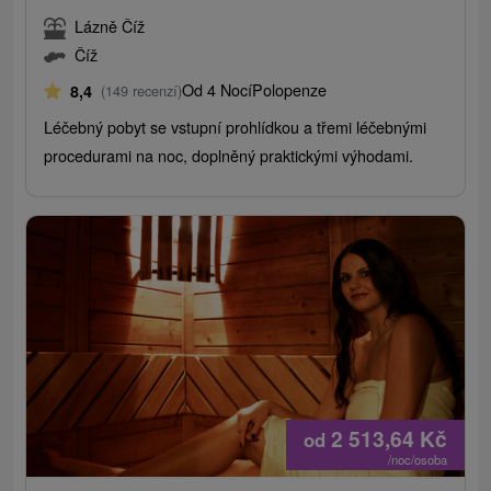
Lázně Číž
Číž
Od 4 Nocí
Polopenze
8,4
(149 recenzí)
Léčebný pobyt se vstupní prohlídkou a třemi léčebnými
procedurami na noc, doplněný praktickými výhodami.
2 513,64
Kč
od
/noc/osoba