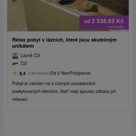
2 538,65
Kč
od
/noc/osoba
Relax pobyt v lázních, které jsou skutečným
unikátem
Lázně Číž
Číž
Od 2 Nocí
Polopenze
8,4
(149 recenzí)
Pobyt je založen na 4 různých procedurách
poskytovaných klientům, kteří mají spoustu zábavy při
relaxaci.