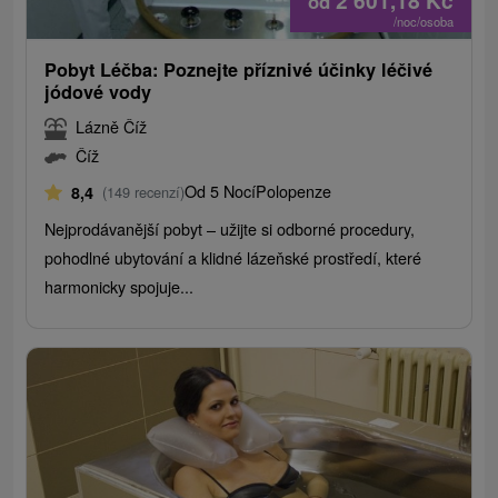
2 601,18
Kč
od
/noc/osoba
Pobyt Léčba: Poznejte příznivé účinky léčivé
jódové vody
Lázně Číž
Číž
Od 5 Nocí
Polopenze
8,4
(149 recenzí)
Nejprodávanější pobyt – užijte si odborné procedury,
pohodlné ubytování a klidné lázeňské prostředí, které
harmonicky spojuje...