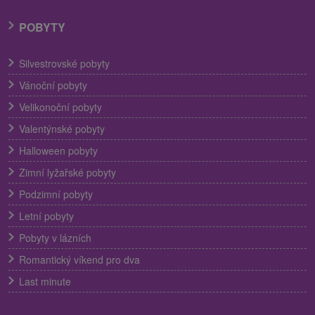
POBYTY
Silvestrovské pobyty
Vánoční pobyty
Velikonoční pobyty
Valentýnské pobyty
Halloween pobyty
Zimní lyžařské pobyty
Podzimní pobyty
Letní pobyty
Pobyty v lázních
Romantický víkend pro dva
Last minute