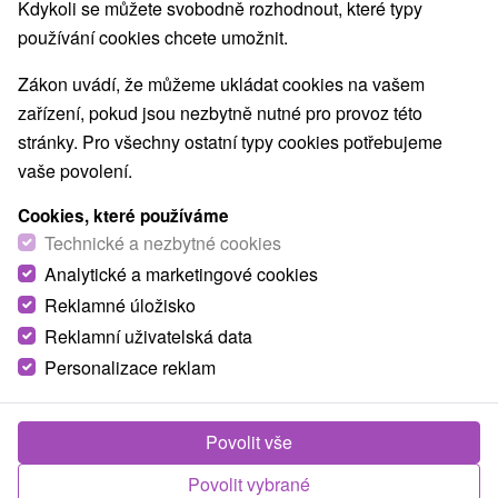
Kdykoli se můžete svobodně rozhodnout, které typy
používání cookies chcete umožnit.
TOP - NEJPRODÁVANĚJŠÍ
NEJLEVNĚJŠ
VŠECHNY
Zákon uvádí, že můžeme ukládat cookies na vašem
zařízení, pokud jsou nezbytně nutné pro provoz této
stránky. Pro všechny ostatní typy cookies potřebujeme
vaše povolení.
Cookies, které používáme
Technické a nezbytné cookies
Analytické a marketingové cookies
Reklamné úložisko
Reklamní uživatelská data
2 626,19
Kč
od
Personalizace reklam
/noc/osoba
Letní speciál pobyt v lázních: Slunce, relax a
neomezené koupání
Povolit vše
Lázně Číž
Povolit vybrané