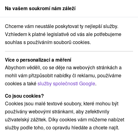
Na vašem soukromí nám záleží
člen skupiny
Sorger
Chceme vám neustále poskytovat ty nejlepší služby.
a Slovensku
Rekreační poukazy na Slovensku
Stredné Slovensko
Vzhledem k platné legislativě od vás ale potřebujeme
souhlas s používáním souborů cookies.
Rekreační poukazy Stredné
Slovensko
Více o personalizaci a měření
Abychom věděli, co se děje na webových stránkách a
Kategorie
mohli vám přizpůsobit nabídky či reklamu, používáme
cookies a také
služby společnosti Google
.
Všechny kategorie
Pobyty v akci
(65)
Wellness pobyty
Víkendové pobyty
(89)
(87)
Co jsou cookies?
Romantické pobyty
Pobyty pro seniory
(26)
(33)
Cookies jsou malé textové soubory, které mohou být
Rodinné pobyty
(67)
používány webovými stránkami, aby zefektivnily
uživatelský zážitek. Díky cookies vám můžeme nabízet
služby podle toho, co opravdu hledáte a chcete najít.
Vyberte lokalitu nebo termín