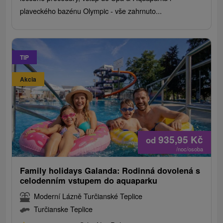
plaveckého bazénu Olympic - vše zahrnuto...
TIP
Akcia
935,95
Kč
od
/noc/osoba
Family holidays Galanda: Rodinná dovolená s
celodenním vstupem do aquaparku
Moderní Lázně Turčianské Teplice
Turčianske Teplice