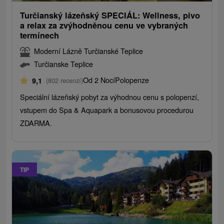
Turčianský lázeňský SPECIÁL: Wellness, pivo
a relax za zvýhodněnou cenu ve vybraných
termínech
Moderní Lázně Turčianské Teplice
Turčianske Teplice
Od 2 Nocí
Polopenze
9,1
(802 recenzí)
Speciální lázeňský pobyt za výhodnou cenu s polopenzí,
vstupem do Spa & Aquapark a bonusovou procedurou
ZDARMA.
TIP