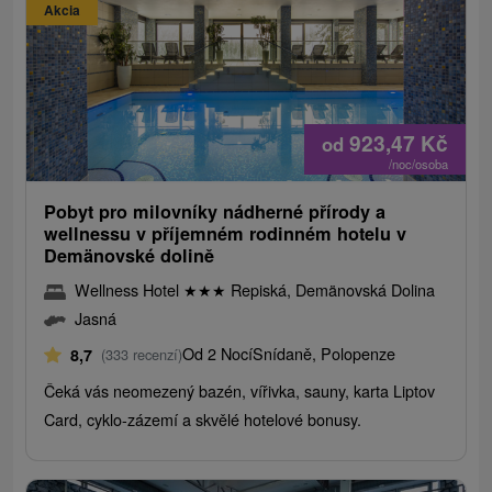
Akcia
923,47
Kč
od
/noc/osoba
Pobyt pro milovníky nádherné přírody a
wellnessu v příjemném rodinném hotelu v
Demänovské dolině
Wellness Hotel
★
★
★
Repiská, Demänovská Dolina
Jasná
Od 2 Nocí
Snídaně, Polopenze
8,7
(333 recenzí)
Čeká vás neomezený bazén, vířivka, sauny, karta Liptov
Card, cyklo-zázemí a skvělé hotelové bonusy.