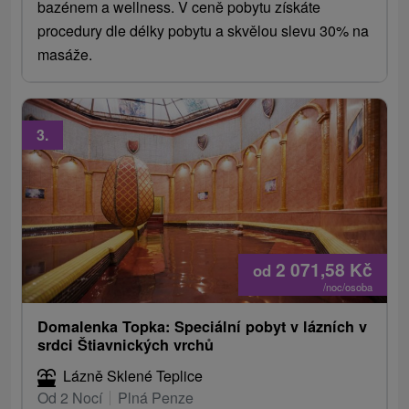
bazénem a wellness. V ceně pobytu získáte
procedury dle délky pobytu a skvělou slevu 30% na
masáže.
3.
2 071,58
Kč
od
/noc/osoba
Domalenka Topka: Speciální pobyt v lázních v
srdci Štiavnických vrchů
Lázně Sklené Teplice
Od 2 Nocí
Plná Penze