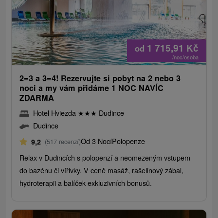
1 715,91
Kč
od
/noc/osoba
2=3 a 3=4! Rezervujte si pobyt na 2 nebo 3
noci a my vám přidáme 1 NOC NAVÍC
ZDARMA
Hotel Hviezda
★
★
★
Dudince
Dudince
Od 3 Nocí
Polopenze
9,2
(517 recenzí)
Relax v Dudincích s polopenzí a neomezeným vstupem
do bazénu či vířivky. V ceně masáž, rašelinový zábal,
hydroterapii a balíček exkluzivních bonusů.