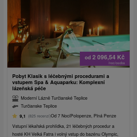
2 096,54
Kč
od
/noc/osoba
Pobyt Klasik s léčebnými procedurami a
vstupem Spa & Aquaparku: Komplexní
lázeňská péče
Moderní Lázně Turčianské Teplice
Turčianske Teplice
Od 7 Nocí
Polopenze, Plná Penze
9,1
(825 recenzí)
Vstupní lékařská prohlídka, 21 léčebných procedur a
hosté KH Velká Fatra i volný vstup do bazénu Olympic,