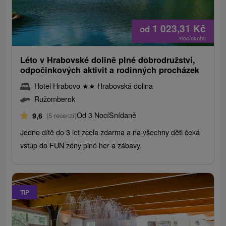
1 023,31
Kč
od
/noc/osoba
Léto v Hrabovské dolině plné dobrodružství,
odpočinkových aktivit a rodinných procházek
Hotel Hrabovo
★
★
Hrabovská dolina
Ružomberok
Od 3 Nocí
Snídaně
9,6
(5 recenzí)
Jedno dítě do 3 let zcela zdarma a na všechny děti čeká
vstup do FUN zóny plné her a zábavy.
TIP