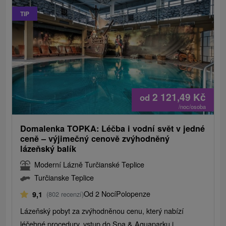
TIP
2 121,49
Kč
od
/noc/osoba
Domalenka TOPKA: Léčba i vodní svět v jedné
ceně – výjimečný cenově zvýhodněný
lázeňský balík
Moderní Lázně Turčianské Teplice
Turčianske Teplice
Od 2 Nocí
Polopenze
9,1
(802 recenzí)
Lázeňský pobyt za zvýhodněnou cenu, který nabízí
léčebné procedury, vstup do Spa & Aquaparku i