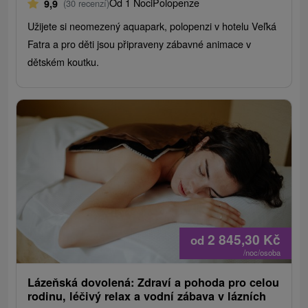
Od 1 Noci
Polopenze
9,9
(30 recenzí)
Užijete si neomezený aquapark, polopenzi v hotelu Veľká
Fatra a pro děti jsou připraveny zábavné animace v
dětském koutku.
2 845,30
Kč
od
/noc/osoba
Lázeňská dovolená: Zdraví a pohoda pro celou
rodinu, léčivý relax a vodní zábava v lázních