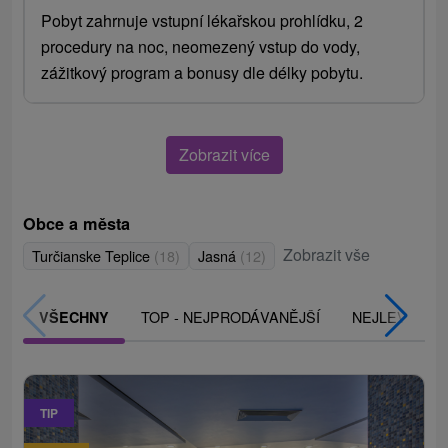
Pobyt zahrnuje vstupní lékařskou prohlídku, 2
procedury na noc, neomezený vstup do vody,
zážitkový program a bonusy dle délky pobytu.
Zobrazit více
Obce a města
Zobrazit vše
Turčianske Teplice
(18)
Jasná
(12)
TOP - NEJPRODÁVANĚJŠÍ
NEJLEVNĚJŠ
VŠECHNY
TIP