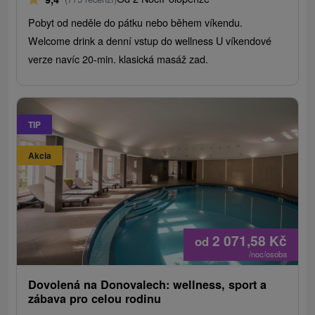
Pobyt od neděle do pátku nebo během víkendu.
Welcome drink a denní vstup do wellness U víkendové
verze navíc 20-min. klasická masáž zad.
TIP
Akcia
2 071,58
Kč
od
/noc/osoba
Dovolená na Donovalech: wellness, sport a
zábava pro celou rodinu