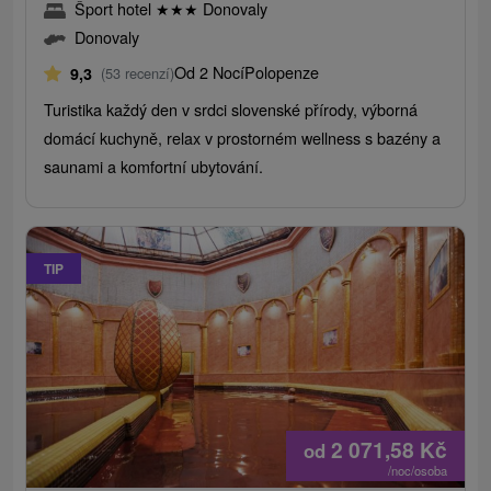
Šport hotel
★
★
★
Donovaly
Donovaly
Od 2 Nocí
Polopenze
9,3
(53 recenzí)
Turistika každý den v srdci slovenské přírody, výborná
domácí kuchyně, relax v prostorném wellness s bazény a
saunami a komfortní ubytování.
TIP
2 071,58
Kč
od
/noc/osoba