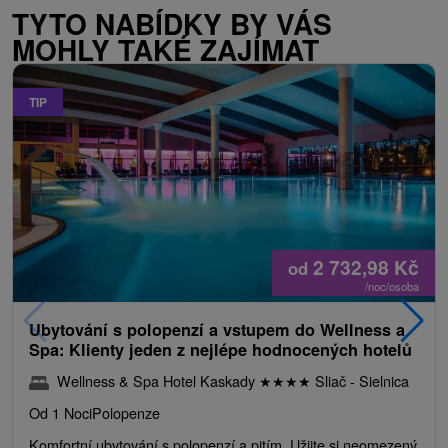
TYTO NABÍDKY BY VÁS
MOHLY TAKÉ ZAJÍMAT
TIP
2 732,98
Kč
od
/noc/osoba
Ubytování s polopenzí a vstupem do Wellness a
Spa: Klienty jeden z nejlépe hodnocených hotelů
Wellness & Spa Hotel Kaskady
★
★
★
★
Sliač - Sielnica
Od 1 Noci
Polopenze
Komfortní ubytování s polopenzí a pitím. Užijte si neomezený