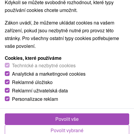
Kdykoli se můžete svobodně rozhodnout, které typy
Nejprodávanější
používání cookies chcete umožnit.
Zákon uvádí, že můžeme ukládat cookies na vašem
1.
zařízení, pokud jsou nezbytně nutné pro provoz této
stránky. Pro všechny ostatní typy cookies potřebujeme
vaše povolení.
Cookies, které používáme
Technické a nezbytné cookies
2 121,49
Kč
Analytické a marketingové cookies
od
/noc/osoba
Reklamné úložisko
Reklamní uživatelská data
Relax Spa & Aquapark s termální vodou:
dokonalý odpočinek a zábava pro malé i velké
Personalizace reklam
Moderní Lázně Turčianské Teplice
Od 1 Noci
Polopenze
Povolit vše
Pobyt s ubytováním, polopenzí a každodenním
Povolit vybrané
vstupem do bazénového světa. V ceně máte léčivé