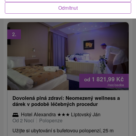
procedury dle výběru, volný přístup do...
Odmítnut
2.
1 821,99
Kč
od
/noc/osoba
Dovolená plná zdraví: Neomezený wellness a
dárek v podobě léčebných procedur
Hotel Alexandra
★
★
★
Liptovský Ján
Od 2 Nocí
Polopenze
Užijte si ubytování s bufetovou polopenzí, 25 m