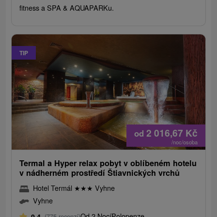
fitness a SPA & AQUAPARKu.
TIP
2 016,67
Kč
od
/noc/osoba
Termal a Hyper relax pobyt v oblíbeném hotelu
v nádherném prostředí Štiavnických vrchů
Hotel Termál
★
★
★
Vyhne
Vyhne
Od 2 Nocí
Polopenze
9,4
(775 recenzí)