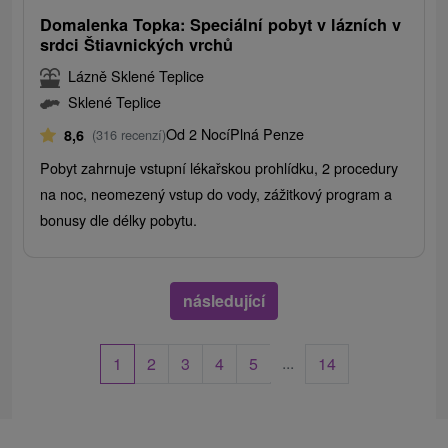
Domalenka Topka: Speciální pobyt v lázních v
srdci Štiavnických vrchů
Lázně Sklené Teplice
Sklené Teplice
Od 2 Nocí
Plná Penze
8,6
(316 recenzí)
Pobyt zahrnuje vstupní lékařskou prohlídku, 2 procedury
na noc, neomezený vstup do vody, zážitkový program a
bonusy dle délky pobytu.
následující
...
1
2
3
4
5
14