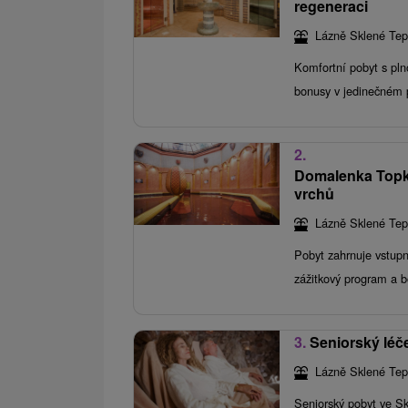
regeneraci
Lázně Sklené Tep
Komfortní pobyt s pln
bonusy v jedinečném p
2.
Domalenka Topka:
vrchů
Lázně Sklené Tep
Pobyt zahrnuje vstupn
zážitkový program a b
3.
Seniorský léče
Lázně Sklené Tep
Seniorský pobyt ve S