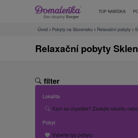
TOP NABÍDKA
P
člen skupiny
Sorger
Úvod
Pobyty na Slovensku
Relaxační pobyty
S
Relaxační pobyty Sklen
filter
Lokalita
Kam se chystáte? Zadejte lokalitu nebo
Pobyt
Vyberte typ pobytu