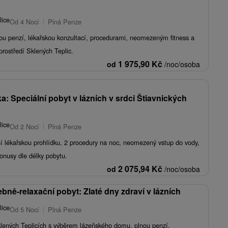
lice
Od 4 Nocí
Plná Penze
ou penzí, lékařskou konzultací, procedurami, neomezeným fitness a
rostředí Sklených Teplic.
1 975,90
Kč
od
/noc/osoba
 Speciální pobyt v lázních v srdci Štiavnických
lice
Od 2 Nocí
Plná Penze
í lékařskou prohlídku, 2 procedury na noc, neomezený vstup do vody,
onusy dle délky pobytu.
2 075,94
Kč
od
/noc/osoba
bně-relaxační pobyt: Zlaté dny zdraví v lázních
lice
Od 5 Nocí
Plná Penze
klených Teplicích s výběrem lázeňského domu, plnou penzí,