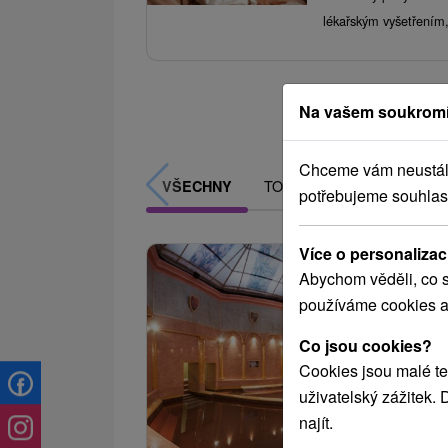
lékařským vyšetřením
Na vašem soukromí
Chceme vám neustále 
TOP - NEJPRODÁVANĚJŠÍ
VŠECHNY
potřebujeme souhlas
Více o personalizac
Abychom věděli, co s
používáme cookies a
Co jsou cookies?
Cookies jsou malé te
uživatelský zážitek.
najít.
2 726,24
od