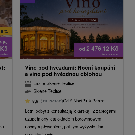
10 %
94
Kč
Kč
2 476,12
Kč
od
osoba
/noc/osoba
t:
Víno pod hvězdami: Noční koupání
a víno pod hvězdnou oblohou
Lázně Sklené Teplice
Sklené Teplice
Od 2 Nocí
Plná Penze
8,6
(316 recenzí)
Letni pobyt z konsultacją lekarską i 2 zabiegami
uzupełniony jest okładem borowinowym,
ou
nocnym pływaniem, pełnym wyżywieniem,
degustacją win i...