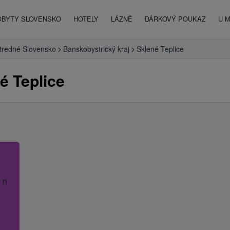
OBYTY SLOVENSKO
HOTELY
LÁZNĚ
DÁRKOVÝ POUKAZ
U 
tredné Slovensko
Banskobystrický kraj
Sklené Teplice
é Teplice
 název hotelu.