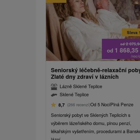
Sleva 
2 075,
od
1 868,35
od
/noc/
Seniorský léčebně-relaxační poby
Zlaté dny zdraví v lázních
Lázně Sklené Teplice
Sklené Teplice
Od 5 Nocí
Plná Penze
8,7
(266 recenzí)
Seniorský pobyt ve Sklených Teplicích s
výběrem lázeňského domu, plnou penzí,
lékařským vyšetřením, procedurami a Bansk
lázní.