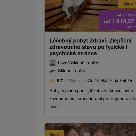
Sleva 
2 125,
od
1 913,37
od
/noc/
Léčebný pobyt Zdraví: Zlepšení
zdravotního stavu po fyzické i
psychické stránce
Lázně Sklené Teplice
Sklené Teplice
Od 10 Nocí
Plná Penze
8,7
(266 recenzí)
Pobyt s plnou penzí, lékařskou konzultací a
každodenními procedurami pro regeneraci těl
mysli.
Akcia