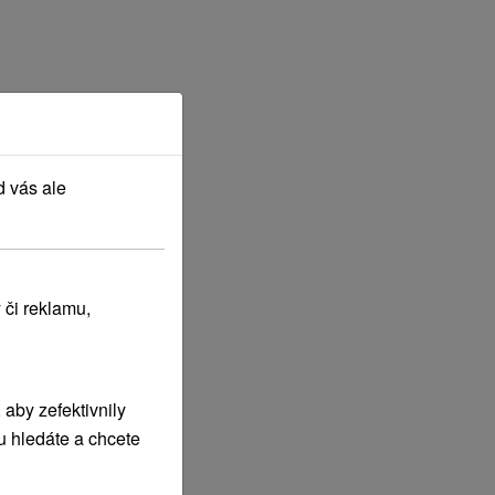
d vás ale
 či reklamu,
aby zefektivnily
u hledáte a chcete