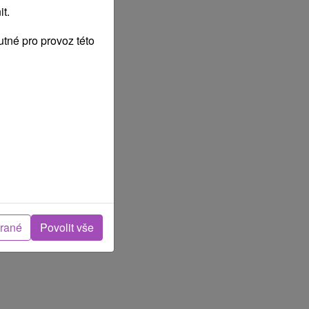
t.
tné pro provoz této
brané
Povolit vše