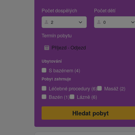
Počet dospělých
Počet dětí
Termín pobytu
Příjezd - Odjezd
Ubytování
S bazénem (4)
Pobyt zahrnuje
Léčebné procedury (6)
Masáž (2)
Bazén (1)
Lázně (6)