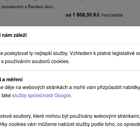
, procedurami a Banskou lázní.
1 868,35
Kč
od
/noc/osoba
 nám záleží
Zobrazit více
poskytovat ty nejlepší služby. Vzhledem k platné legislativě o
NEJLEVNĚJŠÍ
NEJDRAŽŠÍ
PODLE HODNOCENÍ
 s používáním souborů cookies.
i a měření
e děje na webových stránkách a mohli vám přizpůsobit nabídky
TIP
 také
služby společnosti Google
.
xtové soubory, které mohou být používány webovými stránkami, 
 Díky cookies vám můžeme nabízet služby podle toho, co opravd
Kč
2 075,94
Kč
od