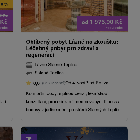
10 %
96
Kč
Kč
1 975,90
Kč
od
osoba
/noc/osoba
Oblíbený pobyt Lázně na zkoušku:
Léčebný pobyt pro zdraví a
regeneraci
Lázně Sklené Teplice
Sklené Teplice
Od 4 Nocí
Plná Penze
8,6
(316 recenzí)
Komfortní pobyt s plnou penzí, lékařskou
a i
konzultací, procedurami, neomezeným fitness a
bonusy v jedinečném prostředí Sklených Teplic.
TIP