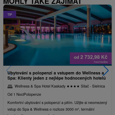
MOHLY TAKÉ ZAJÍMAT
TIP
2 732,98
Kč
od
/noc/osoba
Ubytování s polopenzí a vstupem do Wellness a
Spa: Klienty jeden z nejlépe hodnocených hotelů
Wellness & Spa Hotel Kaskady
★
★
★
★
Sliač - Sielnica
Od 1 Noci
Polopenze
Komfortní ubytování s polopenzí a pitím. Užijte si neomezený
vstup do Spa & Wellness o rozloze 3000 m², termální