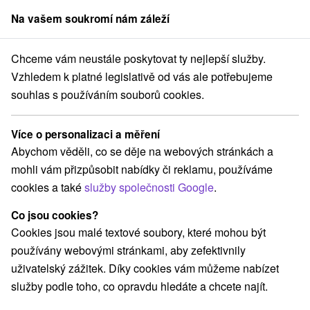
Na vašem soukromí nám záleží
člen skupiny
Sorger
Chceme vám neustále poskytovat ty nejlepší služby.
 pobyty
Stredné Slovensko
Banskobystrický kraj
Sklené Teplice
Vzhledem k platné legislativě od vás ale potřebujeme
souhlas s používáním souborů cookies.
Wellness pobyty Sklené Teplice
Více o personalizaci a měření
Kategorie
Abychom věděli, co se děje na webových stránkách a
mohli vám přizpůsobit nabídky či reklamu, používáme
Všechny kategorie
Pobyty v akci
(3)
cookies a také
služby společnosti Google
.
Wellness pobyty
Víkendové pobyty
(2)
(7)
Romantické pobyty
Pobyty pro seniory
(1)
(1)
Co jsou cookies?
Rodinné pobyty
(1)
Cookies jsou malé textové soubory, které mohou být
používány webovými stránkami, aby zefektivnily
uživatelský zážitek. Díky cookies vám můžeme nabízet
Vyberte lokalitu nebo termín
služby podle toho, co opravdu hledáte a chcete najít.