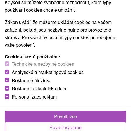
Kdykoli se můžete svobodně rozhodnout, které typy
Obce a města
používání cookies chcete umožnit.
wellness pobyty s polpenzí
pro dva
Zákon uvádí, že můžeme ukládat cookies na vašem
zařízení, pokud jsou nezbytně nutné pro provoz této
NEJLEVNĚJŠÍ
NEJDRAŽŠÍ
PODLE H
VŠECHNY
stránky. Pro všechny ostatní typy cookies potřebujeme
vaše povolení.
Cookies, které používáme
TIP
Technické a nezbytné cookies
Analytické a marketingové cookies
Reklamné úložisko
Reklamní uživatelská data
Personalizace reklam
1 971,74
Kč
od
/noc/osoba
Povolit vše
Povolit vybrané
Oblíbený pobyt Lázně na zkoušku: Léčebný