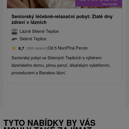
/noc/osoba
Seniorský léčebně-relaxační pobyt: Zlaté dny
zdraví v lázních
Lázně Sklené Teplice
Sklené Teplice
Od 5 Nocí
Plná Penze
8,7
(266 recenzí)
Seniorský pobyt ve Sklených Teplicích s výběrem
lázeňského domu, plnou penzí, lékařským vyšetřením,
procedurami a Banskou lázní.
TYTO NABÍDKY BY VÁS