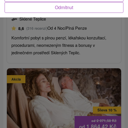
pobyt pro zdraví a regeneraci
Odmítnut
Lázně Sklené Teplice
Sklené Teplice
Od 4 Nocí
Plná Penze
8,6
(316 recenzí)
Komfortní pobyt s plnou penzí, lékařskou konzultací,
procedurami, neomezeným fitness a bonusy v
jedinečném prostředí Sklených Teplic.
Akcia
Sleva 10 %
2 071,58
Kč
od
1 864,42
Kč
od