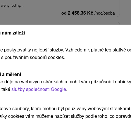
členy rodiny...
2 458,36
Kč
od
/noc/osoba
: Piešťanský relax se servisem, který se neodmítá
 nám záleží
ídka)
★
★
★
Piešťany
Od 2 Nocí
Polopenze
poskytovat ty nejlepší služby. Vzhledem k platné legislativě o
 s používáním souborů cookies.
 pohody, na kterém vás čeká chutná večeře, neomezený vstup do
uvolňující 25minutová masáž.
1 835,83
Kč
od
/noc/osoba
i a měření
e děje na webových stránkách a mohli vám přizpůsobit nabídky
 také
služby společnosti Google
.
Zobrazit více
xtové soubory, které mohou být používány webovými stránkami, 
 Díky cookies vám můžeme nabízet služby podle toho, co opravd