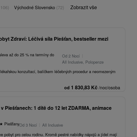
Zobrazit vše
(106)
Východné Slovensko
(72)
obyt Zdraví: Léčivá síla Piešťan, bestseller mezi
sleva až do 25 % na termíny do
Od 2 Nocí
All Inclusive, Polopenze
s lékařskou konzultací, balíčkem léčebných procedur a neomezeným
1 830,83
Kč
od
/noc/osoba
to v Piešťanech: 1 dítě do 12 let ZDARMA, animace
★
Piešťany
Od 3 Nocí
All Inclusive
sive pobyt pro celou rodinu. Kromě pestré nabídky nápojů a jídel mají