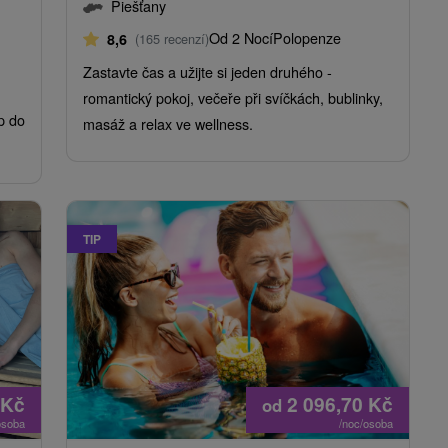
Piešťany
Od 2 Nocí
Polopenze
8,6
(165 recenzí)
Zastavte čas a užijte si jeden druhého -
romantický pokoj, večeře při svíčkách, bublinky,
p do
masáž a relax ve wellness.
TIP
Kč
2 096,70
Kč
od
osoba
/noc/osoba