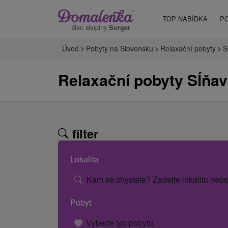
TOP NABÍDKA
P
člen skupiny
Sorger
Úvod
Pobyty na Slovensku
Relaxační pobyty
S
Relaxační pobyty Sĺňa
filter
Lokalita
Kam se chystáte? Zadejte lokalitu nebo
Pobyt
Vyberte typ pobytu