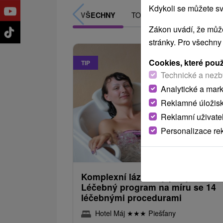
Kdykoli se můžete sv
TOP - NEJPRODÁVANĚJŠÍ
VŠECHNY
Zákon uvádí, že může
stránky. Pro všechny
Cookies, které pou
TIP
Technické a nezb
Analytické a mar
Reklamné úložis
Reklamní uživate
Personalizace re
2 376,08
od
/noc/
Komplexní lázeňský pobyt KLASI
Léčebný program na míru se 14
léčebnými procedurami
Hotel Máj
★
★
★
Piešťany