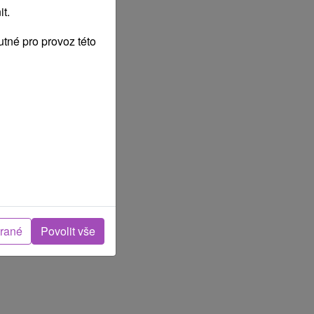
t.
tné pro provoz této
brané
Povolit vše