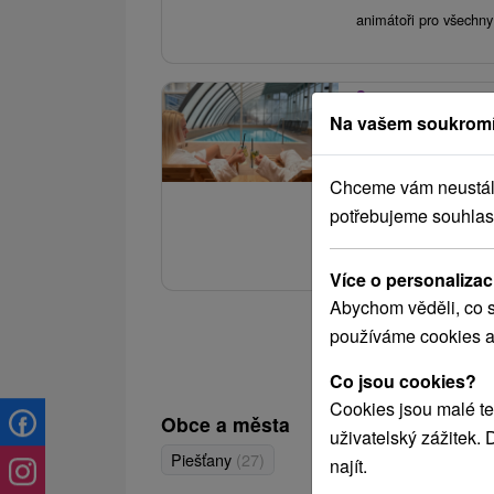
animátoři pro všechny 
3.
Domalenka Topka
Na vašem soukromí
(Limitovaná nab
Hotel Magnólia
★
Chceme vám neustále 
potřebujeme souhlas
Relaxační pobyt plný
hotelového bazénu a 
Více o personalizac
Abychom věděli, co s
používáme cookies a
Co jsou cookies?
Cookies jsou malé te
Obce a města
uživatelský zážitek.
Piešťany
(27)
najít.