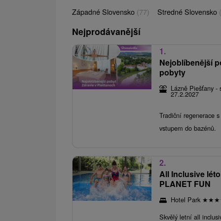
Západné Slovensko
(77)
Stredné Slovensko
Nejprodávanější
1.
Nejoblíbenější p
pobyty
Lázně Piešťany - 
27.2.2027
Tradiční regenerace 
vstupem do bazénů.
2.
All Inclusive lé
PLANET FUN
Hotel Park
★
★
★
Skvělý letní all inclu