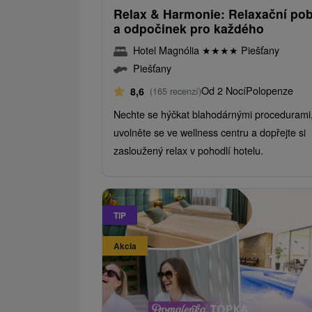
Relax & Harmonie: Relaxační pob
a odpočinek pro každého
Hotel Magnólia
★
★
★
★
Piešťany
Piešťany
Od 2 Nocí
Polopenze
8,6
(165 recenzí)
Nechte se hýčkat blahodárnými procedurami
uvolněte se ve wellness centru a dopřejte si
zasloužený relax v pohodlí hotelu.
TIP
Akcia