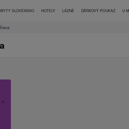
OBYTY SLOVENSKO
HOTELY
LÁZNĚ
DÁRKOVÝ POUKAZ
U 
ĺňava
va
 název hotelu.