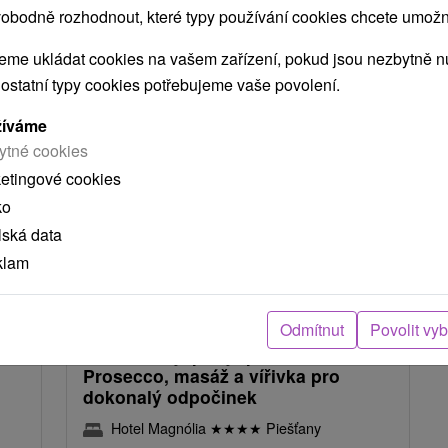
obodně rozhodnout, které typy používání cookies chcete umožni
NEJLEVNĚJŠÍ
NEJDRAŽŠÍ
PODLE HODNOCENÍ
me ukládat cookies na vašem zařízení, pokud jsou nezbytně nu
 ostatní typy cookies potřebujeme vaše povolení.
žíváme
ytné cookies
ketingové cookies
ko
lská data
klam
Kč
2 334,31
Kč
od
osoba
/noc/osoba
Odmítnut
Povolit vy
K:
Dotek lásky, pobyt pro zamilované:
Prosecco, masáž a vířivka pro
dokonalý odpočinek
Hotel Magnólia
★
★
★
★
Piešťany