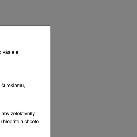
d vás ale
 či reklamu,
aby zefektivnily
u hledáte a chcete