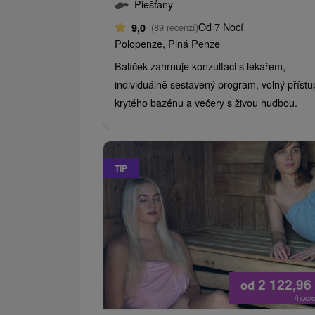
Piešťany
Od 7 Nocí
9,0
(89 recenzí)
Polopenze, Plná Penze
Balíček zahrnuje konzultaci s lékařem,
individuálně sestavený program, volný přístu
krytého bazénu a večery s živou hudbou.
TIP
2 122,96
od
/noc/