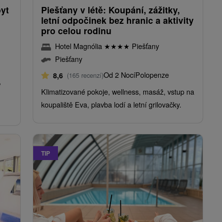
yt
Piešťany v létě: Koupání, zážitky,
letní odpočinek bez hranic a aktivity
pro celou rodinu
Hotel Magnólia
★
★
★
★
Piešťany
Piešťany
Od 2 Nocí
Polopenze
8,6
(165 recenzí)
,
Klimatizované pokoje, wellness, masáž, vstup na
koupaliště Eva, plavba lodí a letní grilovačky.
TIP