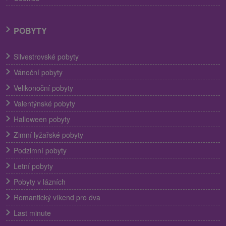
POBYTY
Silvestrovské pobyty
Vánoční pobyty
Velikonoční pobyty
Valentýnské pobyty
Halloween pobyty
Zimní lyžařské pobyty
Podzimní pobyty
Letní pobyty
Pobyty v lázních
Romantický víkend pro dva
Last minute