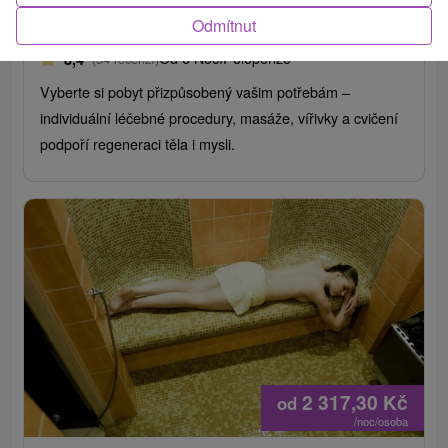
Odmítnut
Štós
Od 6 Nocí
Polopenze
8,4
(54 recenzí)
Vyberte si pobyt přizpůsobený vašim potřebám –
individuální léčebné procedury, masáže, vířivky a cvičení
podpoří regeneraci těla i mysli.
2 317,30
Kč
od
/noc/osoba