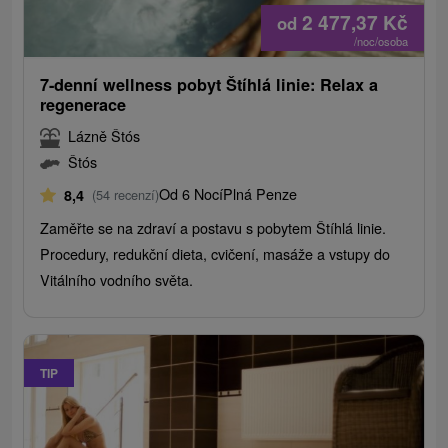
2 477,37
Kč
od
/noc/osoba
7-denní wellness pobyt Štíhlá linie: Relax a
regenerace
Lázně Štós
Štós
Od 6 Nocí
Plná Penze
8,4
(54 recenzí)
Zaměřte se na zdraví a postavu s pobytem Štíhlá linie.
Procedury, redukční dieta, cvičení, masáže a vstupy do
Vitálního vodního světa.
TIP