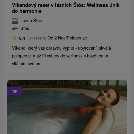
Víkendový reset v lázních Štós: Wellness únik
do harmonie
Lázně Štós
Štós
Od 2 Nocí
Polopenze
8,4
(54 recenzí)
Víkend, který vás opravdu vypne - ubytování, skvělá
polopenze a až tři vstupy do wellness s bazénem a
vitálním světem.
TIP