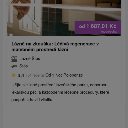
1 687,01
Kč
od
/noc/osoba
Lázně na zkoušku: Léčivá regenerace v
malebném prostředí lázní
Lázně Štós
Štós
Od 1 Noci
Polopenze
8,4
(54 recenzí)
Užijte si klidné prostředí lázeňského parku, odbornou
lékařskou péči a každodenní léčebné procedury, které
podpoří zdraví i vitalitu.