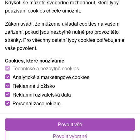
Kdykoli se můžete svobodně rozhodnout, které typy
používání cookies chcete umožnit.
NEJLEVNĚJŠÍ
NEJDRAŽŠÍ
PODLE H
VŠECHNY
Zákon uvádí, že můžeme ukládat cookies na vašem
zařízení, pokud jsou nezbytně nutné pro provoz této
stránky. Pro všechny ostatní typy cookies potřebujeme
vaše povolení.
Cookies, které používáme
Technické a nezbytné cookies
Analytické a marketingové cookies
Reklamné úložisko
Reklamní uživatelská data
1 877,10
Kč
od
Personalizace reklam
/noc/osoba
7-denní pobyty PÁTEŘ, MANAŽER, ZDRAVÝ
HLAS, SPELEOTERAPIE: Zdraví a pohoda na
Povolit vše
míru
Povolit vybrané
Lázně Štós