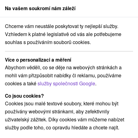
Na vašem soukromí nám záleží
člen skupiny
Sorger
Chceme vám neustále poskytovat ty nejlepší služby.
Pobyty na Slovensku
Relaxační pobyty
Volovské vrchy
Vzhledem k platné legislativě od vás ale potřebujeme
souhlas s používáním souborů cookies.
Relaxační pobyty Volovské vrchy
Více o personalizaci a měření
Kategorie
Abychom věděli, co se děje na webových stránkách a
mohli vám přizpůsobit nabídky či reklamu, používáme
Všechny kategorie
Wellness pobyty
(2)
cookies a také
služby společnosti Google
.
Víkendové pobyty
Pobyty pro seniory
(3)
(2)
Co jsou cookies?
Cookies jsou malé textové soubory, které mohou být
Vyberte lokalitu nebo termín
používány webovými stránkami, aby zefektivnily
uživatelský zážitek. Díky cookies vám můžeme nabízet
Obce a města
služby podle toho, co opravdu hledáte a chcete najít.
Štós
(4)