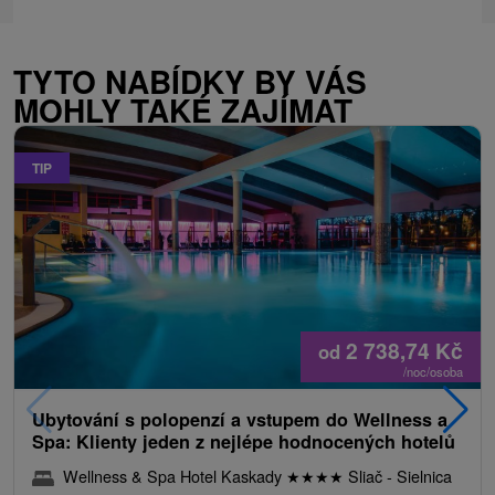
TYTO NABÍDKY BY VÁS
MOHLY TAKÉ ZAJÍMAT
TIP
2 738,74
Kč
od
/noc/osoba
Ubytování s polopenzí a vstupem do Wellness a
Spa: Klienty jeden z nejlépe hodnocených hotelů
Wellness & Spa Hotel Kaskady
★
★
★
★
Sliač - Sielnica