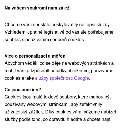
Na vašem soukromí nám záleží
člen skupiny
Sorger
Chceme vám neustále poskytovat ty nejlepší služby.
odinné pobyty
Stredné Slovensko
Banskobystrický kraj
Dudince
Vzhledem k platné legislativě od vás ale potřebujeme
souhlas s používáním souborů cookies.
Rodinné pobyty Dudince
Více o personalizaci a měření
Kategorie
Abychom věděli, co se děje na webových stránkách a
mohli vám přizpůsobit nabídky či reklamu, používáme
Všechny kategorie
Pobyty v akci
(3)
cookies a také
služby společnosti Google
.
Wellness pobyty
Víkendové pobyty
(11)
(6)
Romantické pobyty
Pobyty pro seniory
(1)
(2)
Co jsou cookies?
Rodinné pobyty
(6)
Cookies jsou malé textové soubory, které mohou být
používány webovými stránkami, aby zefektivnily
uživatelský zážitek. Díky cookies vám můžeme nabízet
Vyberte lokalitu nebo termín
služby podle toho, co opravdu hledáte a chcete najít.