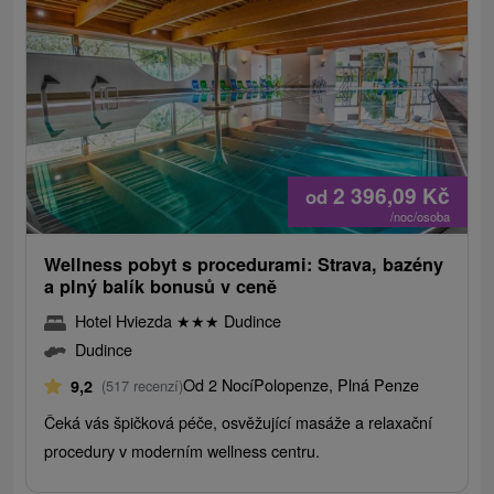
2 396,09
Kč
od
/noc/osoba
Wellness pobyt s procedurami: Strava, bazény
a plný balík bonusů v ceně
Hotel Hviezda
★
★
★
Dudince
Dudince
Od 2 Nocí
Polopenze, Plná Penze
9,2
(517 recenzí)
Čeká vás špičková péče, osvěžující masáže a relaxační
procedury v moderním wellness centru.