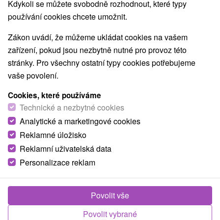
Nejprodávanější
Kdykoli se můžete svobodně rozhodnout, které typy
používání cookies chcete umožnit.
1.
Zákon uvádí, že můžeme ukládat cookies na vašem
zařízení, pokud jsou nezbytně nutné pro provoz této
stránky. Pro všechny ostatní typy cookies potřebujeme
vaše povolení.
Cookies, které používáme
2 045,93
Kč
od
Technické a nezbytné cookies
/noc/osoba
Analytické a marketingové cookies
Reklamné úložisko
Léto v Dudincích: Léto v Dudincích:
Neomezený vstup do bazénového a
Reklamní uživatelská data
saunového světa
Personalizace reklam
Hotel Hviezda
★
★
★
Dudince
Od 2 Nocí
Polopenze
Povolit vše
Vodní relax doplňují animace, kola, stolní tenis,
fitness a relaxační procedury.
Povolit vybrané