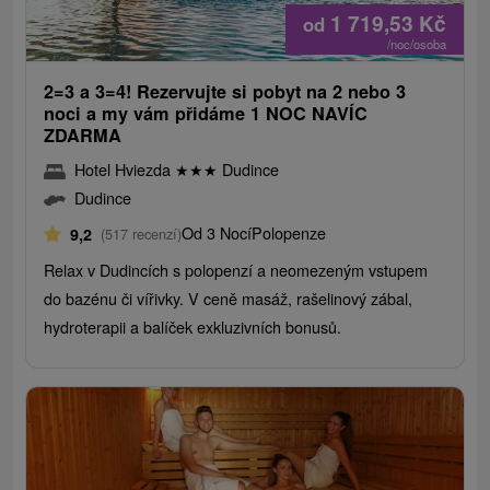
1 719,53
Kč
od
/noc/osoba
2=3 a 3=4! Rezervujte si pobyt na 2 nebo 3
noci a my vám přidáme 1 NOC NAVÍC
ZDARMA
Hotel Hviezda
★
★
★
Dudince
Dudince
Od 3 Nocí
Polopenze
9,2
(517 recenzí)
Relax v Dudincích s polopenzí a neomezeným vstupem
do bazénu či vířivky. V ceně masáž, rašelinový zábal,
hydroterapii a balíček exkluzivních bonusů.