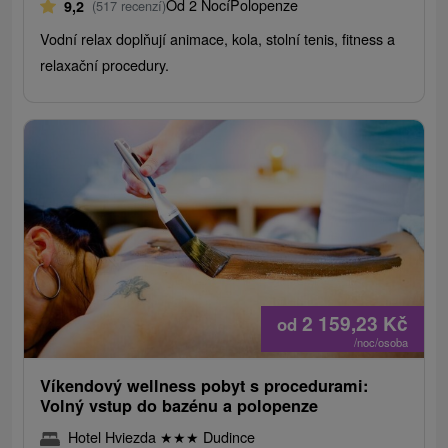
Od 2 Nocí
Polopenze
9,2
(517 recenzí)
Vodní relax doplňují animace, kola, stolní tenis, fitness a
relaxační procedury.
2 159,23
Kč
od
/noc/osoba
Víkendový wellness pobyt s procedurami:
Volný vstup do bazénu a polopenze
Hotel Hviezda
★
★
★
Dudince