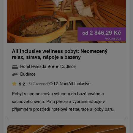
2 846,29
Kč
od
/noc/osoba
All Inclusive wellness pobyt: Neomezený
relax, strava, nápoje a bazény
Hotel Hviezda
★
★
★
Dudince
Dudince
Od 2 Nocí
All Inclusive
9,2
(517 recenzí)
Pobyt s neomezeným vstupem do bazénového a
saunového světa. Plná penze a vybrané nápoje v
příjemném prostředí hotelové restaurace a lobby baru.