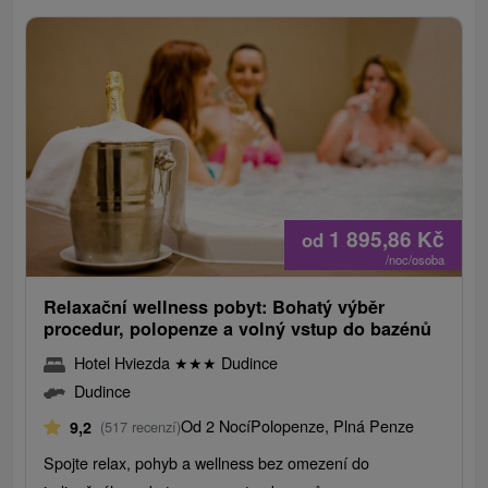
1 895,86
Kč
od
/noc/osoba
Relaxační wellness pobyt: Bohatý výběr
procedur, polopenze a volný vstup do bazénů
Hotel Hviezda
★
★
★
Dudince
Dudince
Od 2 Nocí
Polopenze, Plná Penze
9,2
(517 recenzí)
Spojte relax, pohyb a wellness bez omezení do