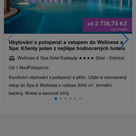
2 738,74
Kč
od
/noc/osoba
Ubytování s polopenzí a vstupem do Wellness a
Spa: Klienty jeden z nejlépe hodnocených hotelů
Wellness & Spa Hotel Kaskady
★
★
★
★
Sliač - Sielnica
Od 1 Noci
Polopenze
Komfortní ubytování s polopenzí a pitím. Užijte si neomezený
vstup do Spa & Wellness o rozloze 3000 m², termální
bazény, fitness a saunové zóny.