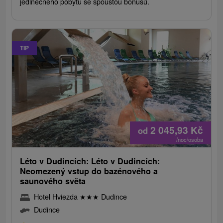
jedinečného pobytu se spoustou bonusů.
TIP
2 045,93
Kč
od
/noc/osoba
Léto v Dudincích: Léto v Dudincích:
Neomezený vstup do bazénového a
saunového světa
Hotel Hviezda
★
★
★
Dudince
Dudince