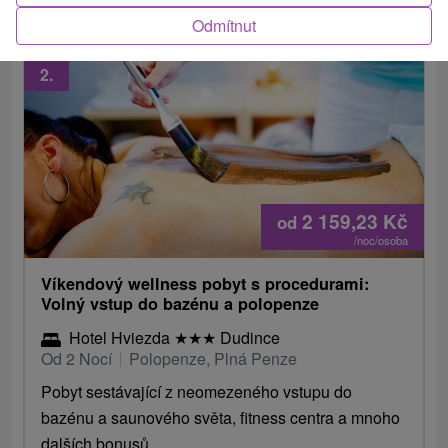
Odmítnut
2.
2 159,23
Kč
od
/noc/osoba
Víkendový wellness pobyt s procedurami:
Volný vstup do bazénu a polopenze
Hotel Hviezda
★
★
★
Dudince
Od 2 Nocí
Polopenze, Plná Penze
Pobyt sestávající z neomezeného vstupu do
bazénu a saunového světa, fitness centra a mnoho
dalších bonusů.