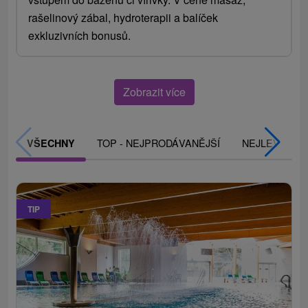
rašelinový zábal, hydroterapii a balíček
exkluzivních bonusů.
Zobrazit více
TOP - NEJPRODÁVANĚJŠÍ
NEJLEVNĚJŠ
VŠECHNY
TIP