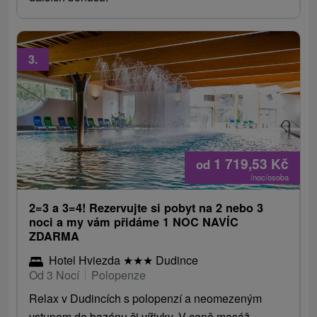
3.
1 719,53
Kč
od
/noc/osoba
2=3 a 3=4! Rezervujte si pobyt na 2 nebo 3
noci a my vám přidáme 1 NOC NAVÍC
ZDARMA
Hotel Hviezda
★
★
★
Dudince
Od 3 Nocí
Polopenze
Relax v Dudincích s polopenzí a neomezeným
vstupem do bazénu či vířivky. V ceně masáž,