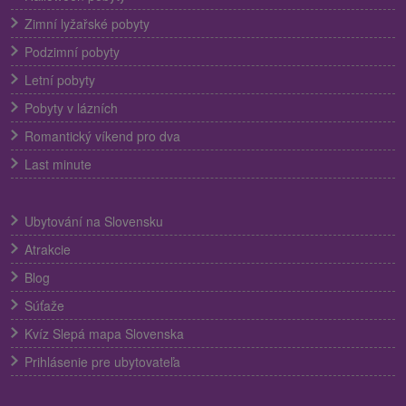
Zimní lyžařské pobyty
Podzimní pobyty
Letní pobyty
Pobyty v lázních
Romantický víkend pro dva
Last minute
Ubytování na Slovensku
Atrakcie
Blog
Súťaže
Kvíz Slepá mapa Slovenska
Prihlásenie pre ubytovateľa