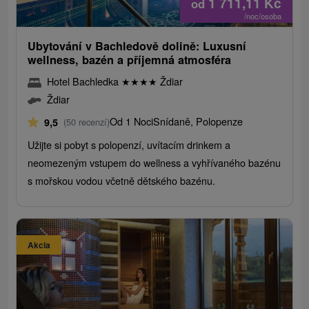
1 711,11
Kč
od
/noc/osoba
Ubytování v Bachledově dolině: Luxusní
wellness, bazén a příjemná atmosféra
Hotel Bachledka
★
★
★
★
Ždiar
Ždiar
Od 1 Noci
Snídaně, Polopenze
9,5
(50 recenzí)
Užijte si pobyt s polopenzí, uvítacím drinkem a
neomezeným vstupem do wellness a vyhřívaného bazénu
s mořskou vodou včetně dětského bazénu.
Akcia