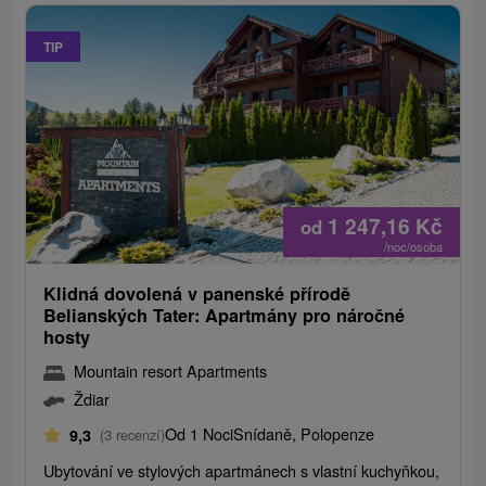
TIP
1 247,16
Kč
od
/noc/osoba
Klidná dovolená v panenské přírodě
Belianských Tater: Apartmány pro náročné
hosty
Mountain resort Apartments
Ždiar
Od 1 Noci
Snídaně, Polopenze
9,3
(3 recenzí)
Ubytování ve stylových apartmánech s vlastní kuchyňkou,