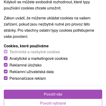
Nejprodávanější
Kdykoli se můžete svobodně rozhodnout, které typy
používání cookies chcete umožnit.
Zákon uvádí, že můžeme ukládat cookies na vašem
zařízení, pokud jsou nezbytně nutné pro provoz této
TOP - NEJPRODÁVANĚJŠÍ
NEJLEVNĚJŠ
VŠECHNY
stránky. Pro všechny ostatní typy cookies potřebujeme
vaše povolení.
Cookies, které používáme
Technické a nezbytné cookies
Analytické a marketingové cookies
Reklamné úložisko
Reklamní uživatelská data
Personalizace reklam
1 340,70
Kč
od
/noc/osoba
Povolit vše
Chaletový relax s výhledem na Belianské štíty
Povolit vybrané
v tiché lokalitě obce Ždiar