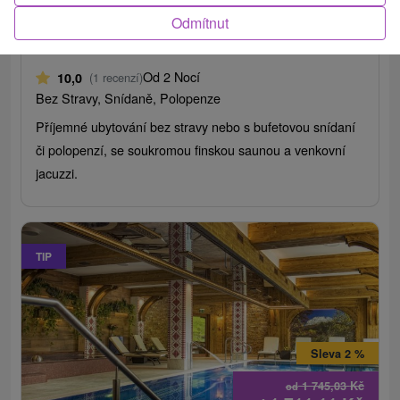
Odmítnut
Mountain resort Chalets Ždiar
Ždiar
Od 2 Nocí
10,0
(1 recenzí)
Bez Stravy, Snídaně, Polopenze
Příjemné ubytování bez stravy nebo s bufetovou snídaní
či polopenzí, se soukromou finskou saunou a venkovní
jacuzzi.
TIP
Sleva 2 %
1 745,03
Kč
od