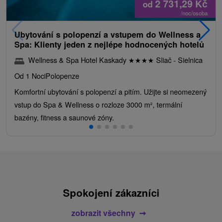
2 731,29
Kč
od
/noc/osoba
Ubytování s polopenzí a vstupem do Wellness a
Spa: Klienty jeden z nejlépe hodnocených hotelů
Wellness & Spa Hotel Kaskady
★
★
★
★
Sliač - Sielnica
Od 1 Noci
Polopenze
Komfortní ubytování s polopenzí a pitím. Užijte si neomezený
vstup do Spa & Wellness o rozloze 3000 m², termální
bazény, fitness a saunové zóny.
Spokojení zákazníci
zobrazit všechny