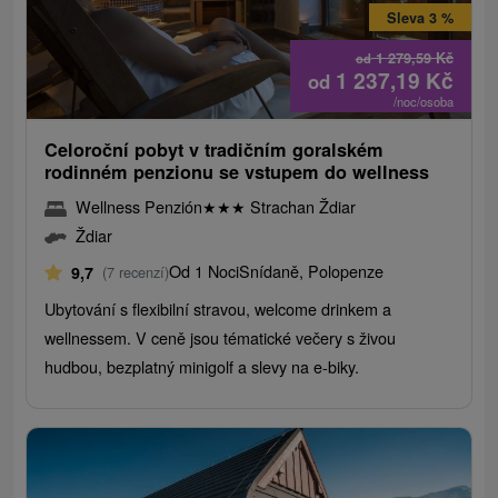
Sleva 3 %
1 279,59
Kč
od
1 237,19
Kč
od
/noc/osoba
Celoroční pobyt v tradičním goralském
rodinném penzionu se vstupem do wellness
Wellness Penzión
★
★
★
Strachan Ždiar
Ždiar
Od 1 Noci
Snídaně, Polopenze
9,7
(7 recenzí)
Ubytování s flexibilní stravou, welcome drinkem a
wellnessem. V ceně jsou tématické večery s živou
hudbou, bezplatný minigolf a slevy na e-biky.