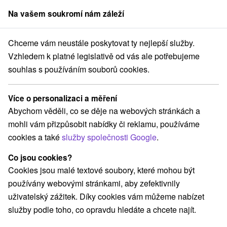
Na vašem soukromí nám záleží
člen skupiny
Sorger
Chceme vám neustále poskytovat ty nejlepší služby.
sku
Rodinné pobyty
Východné Slovensko
Prešovský kraj
Ždiar
Vzhledem k platné legislativě od vás ale potřebujeme
souhlas s používáním souborů cookies.
Rodinné pobyty Ždiar
Více o personalizaci a měření
Kategorie
Abychom věděli, co se děje na webových stránkách a
mohli vám přizpůsobit nabídky či reklamu, používáme
Všechny kategorie
Pobyty v akci
(3)
cookies a také
služby společnosti Google
.
Wellness pobyty
Víkendové pobyty
(5)
(5)
Romantické pobyty
Pobyty pro seniory
(3)
(2)
Co jsou cookies?
Rodinné pobyty
(5)
Cookies jsou malé textové soubory, které mohou být
používány webovými stránkami, aby zefektivnily
uživatelský zážitek. Díky cookies vám můžeme nabízet
Vyberte lokalitu nebo termín
služby podle toho, co opravdu hledáte a chcete najít.