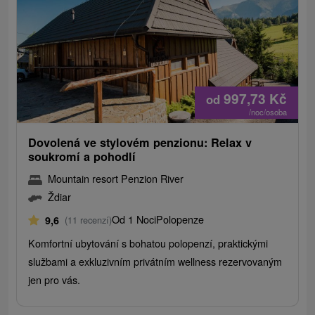
997,73
Kč
od
/noc/osoba
Dovolená ve stylovém penzionu: Relax v
soukromí a pohodlí
Mountain resort Penzion River
Ždiar
Od 1 Noci
Polopenze
9,6
(11 recenzí)
Komfortní ubytování s bohatou polopenzí, praktickými
službami a exkluzivním privátním wellness rezervovaným
jen pro vás.