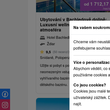
1 712,17
od
/noc/
Ubytování v Bachledově dolině:
Luxusní wellness, bazén a příje
Na vašem soukromí
atmosféra
Hotel Bachledka
★
★
★
★
Ždiar
Chceme vám neustále 
Ždiar
potřebujeme souhlas
Od 1 Noci
9,5
(50 recenzí)
Snídaně, Polopenze
Více o personalizac
Užijte si pobyt s polopenzí, uvítacím drinkem
Abychom věděli, co s
neomezeným vstupem do wellness a
používáme cookies a
vyhřívaného bazénu s mořskou vodou včetn
dětského bazénu.
Co jsou cookies?
Cookies jsou malé te
uživatelský zážitek.
najít.