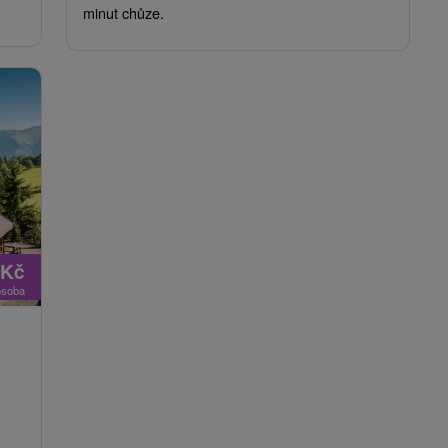
minut chůze.
Kč
osoba