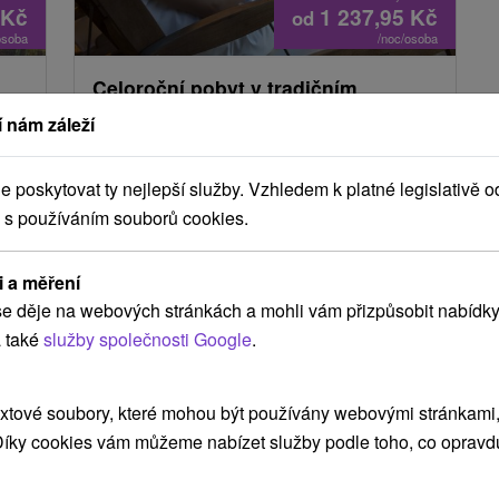
Kč
1 237,95
Kč
od
osoba
/noc/osoba
Celoroční pobyt v tradičním
mná
goralském rodinném penzionu se
 nám záleží
vstupem do wellness
Wellness Penzión
★
★
★
Strachan Ždiar
poskytovat ty nejlepší služby. Vzhledem k platné legislativě o
Ždiar
 s používáním souborů cookies.
Od 1 Noci
Snídaně, Polopenze
9,7
(7 recenzí)
Ubytování s flexibilní stravou, welcome drinkem
i a měření
 a
a wellnessem. V ceně jsou tématické večery s
e děje na webových stránkách a mohli vám přizpůsobit nabídky
živou hudbou, bezplatný minigolf a slevy na e-
 také
služby společnosti Google
.
ě
biky.
xtové soubory, které mohou být používány webovými stránkami, 
 Díky cookies vám můžeme nabízet služby podle toho, co opravd
TIP