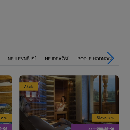
NEJLEVNĚJŠÍ
NEJDRAŽŠÍ
PODLE HODNOCENÍ
Akcia
 2 %
Sleva 3 %
12
Kč
1 280,38
Kč
od