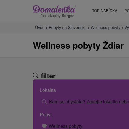
TOP NABÍDKA
P
člen skupiny
Sorger
Úvod
Pobyty na Slovensku
Wellness pobyty
Vý
Wellness pobyty Ždiar
filter
Lokalita
Kam se chystáte? Zadejte lokalitu nebo
Pobyt
Wellness pobyty