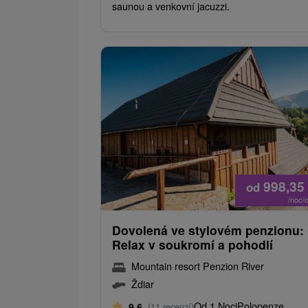
saunou a venkovní jacuzzi.
998,35
od
/noc/
Dovolená ve stylovém penzionu:
Relax v soukromí a pohodlí
Mountain resort Penzion River
Ždiar
Od 1 Noci
Polopenze
9,6
(11 recenzí)