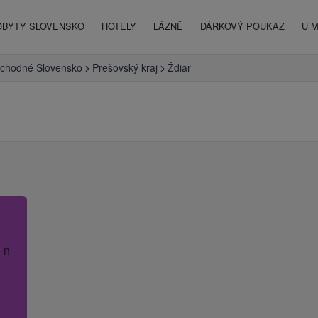
OBYTY SLOVENSKO
HOTELY
LÁZNĚ
DÁRKOVÝ POUKAZ
U 
chodné Slovensko
Prešovský kraj
Ždiar
 název hotelu.