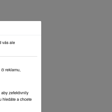
d vás ale
 či reklamu,
aby zefektivnily
u hledáte a chcete