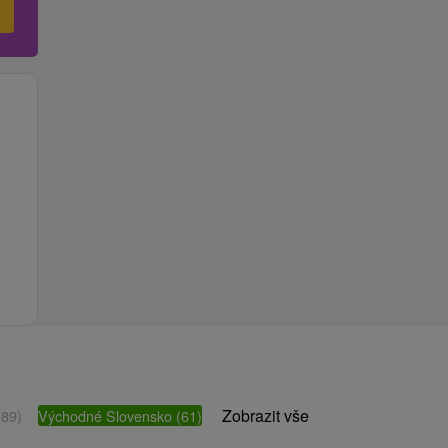
Zobrazit vše
(89)
Východné Slovensko
(61)