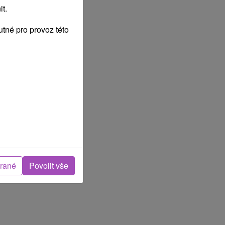
t.
tné pro provoz této
brané
Povolit vše