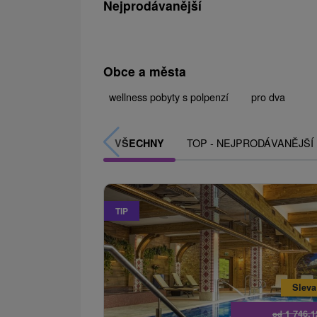
Nejprodávanější
Obce a města
wellness pobyty s polpenzí
pro dva
TOP - NEJPRODÁVANĚJŠÍ
VŠECHNY
TIP
Sleva
1 746,
od