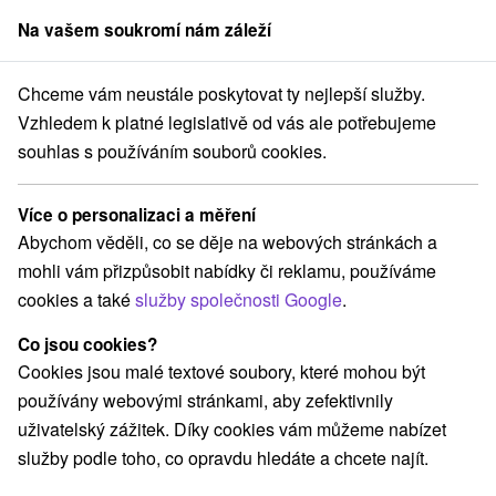
Na vašem soukromí nám záleží
člen skupiny
Sorger
Chceme vám neustále poskytovat ty nejlepší služby.
Pobyty na Slovensku
Romantické pobyty
Demänovská dolina
Vzhledem k platné legislativě od vás ale potřebujeme
souhlas s používáním souborů cookies.
Romantické pobyty Demänovská
dolina
Více o personalizaci a měření
Abychom věděli, co se děje na webových stránkách a
Kategorie
mohli vám přizpůsobit nabídky či reklamu, používáme
cookies a také
služby společnosti Google
.
Všechny kategorie
Pobyty v akci
(12)
Wellness pobyty
Víkendové pobyty
(12)
(16)
Co jsou cookies?
Romantické pobyty
Pobyty pro seniory
(7)
(9)
Cookies jsou malé textové soubory, které mohou být
Rodinné pobyty
(14)
používány webovými stránkami, aby zefektivnily
uživatelský zážitek. Díky cookies vám můžeme nabízet
služby podle toho, co opravdu hledáte a chcete najít.
Vyberte lokalitu nebo termín