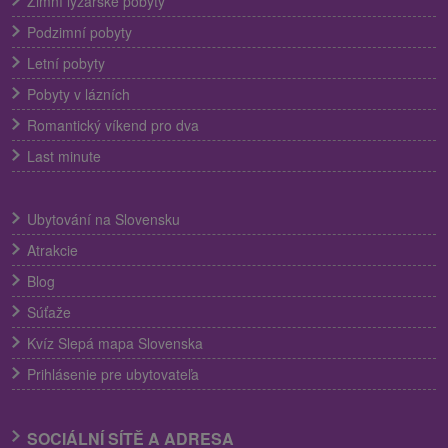
Zimní lyžařské pobyty
Podzimní pobyty
Letní pobyty
Pobyty v lázních
Romantický víkend pro dva
Last minute
Ubytování na Slovensku
Atrakcie
Blog
Súťaže
Kvíz Slepá mapa Slovenska
Prihlásenie pre ubytovateľa
SOCIÁLNÍ SÍTĚ A ADRESA