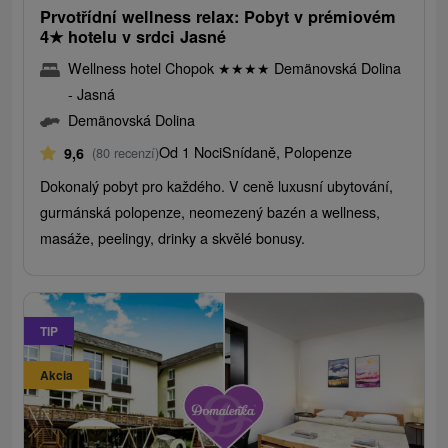
Prvotřídní wellness relax: Pobyt v prémiovém
4
★
hotelu v srdci Jasné
Wellness hotel Chopok
★
★
★
★
Demänovská Dolina
- Jasná
Demänovská Dolina
Od 1 Noci
Snídaně, Polopenze
9,6
(80 recenzí)
Dokonalý pobyt pro každého. V ceně luxusní ubytování,
gurmánská polopenze, neomezený bazén a wellness,
masáže, peelingy, drinky a skvělé bonusy.
TIP
Akcia