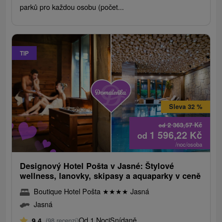
parků pro každou osobu (počet...
TIP
Sleva 32 %
2 363,57
Kč
od
1 596,22
Kč
od
/noc/osoba
Designový Hotel Pošta v Jasné: Štylové
wellness, lanovky, skipasy a aquaparky v ceně
Boutique Hotel Pošta
★
★
★
★
Jasná
Jasná
Od 1 Noci
Snídaně
9,4
(98 recenzí)