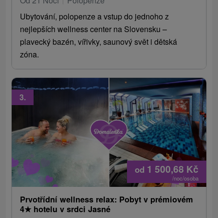
Od 21 Nocí
Polopenze
Ubytování, polopenze a vstup do jednoho z
nejlepších wellness center na Slovensku –
plavecký bazén, vířivky, saunový svět i dětská
zóna.
3.
1 500,68
Kč
od
/noc/osoba
Prvotřídní wellness relax: Pobyt v prémiovém
4
★
hotelu v srdci Jasné