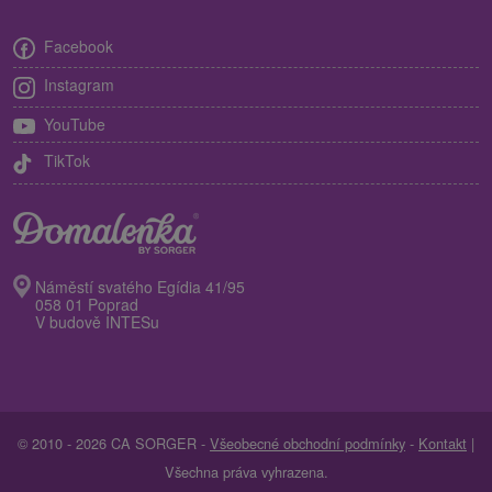
Facebook
Instagram
YouTube
TikTok
Náměstí svatého Egídia 41/95
058 01 Poprad
V budově INTESu
© 2010 - 2026 CA SORGER -
Všeobecné obchodní podmínky
-
Kontakt
|
Všechna práva vyhrazena.