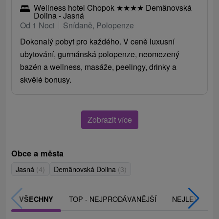
Wellness hotel Chopok
★
★
★
★
Demänovská
Dolina - Jasná
Od 1 Noci
Snídaně, Polopenze
Dokonalý pobyt pro každého. V ceně luxusní
ubytování, gurmánská polopenze, neomezený
bazén a wellness, masáže, peelingy, drinky a
skvělé bonusy.
Zobrazit více
Obce a města
Jasná
(4)
Demänovská Dolina
(3)
TOP - NEJPRODÁVANĚJŠÍ
NEJLEVNĚJŠ
VŠECHNY