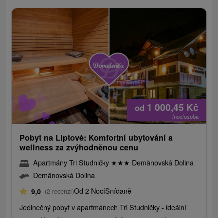
1 000,45
Kč
od
/noc/osoba
Pobyt na Liptově: Komfortní ubytování a
wellness za zvýhodněnou cenu
Apartmány Tri Studničky
★
★
★
Demänovská Dolina
Demänovská Dolina
Od 2 Nocí
Snídaně
9,0
(2 recenzí)
Jedinečný pobyt v apartmánech Tri Studničky - ideální