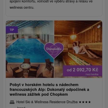
spojení komfortu, volnosti ve výběru stravy a relaxu ve
wellness centru.
TIP
2 092,70
Kč
od
/noc/osoba
Pobyt v horském hotelu s nádechem
francouzských Alp: Dokonalý odpočinek a
wellness zážitek pod Chopkem
Hotel Ski & Wellness Residence Družba
★
★
★
★
Jasná