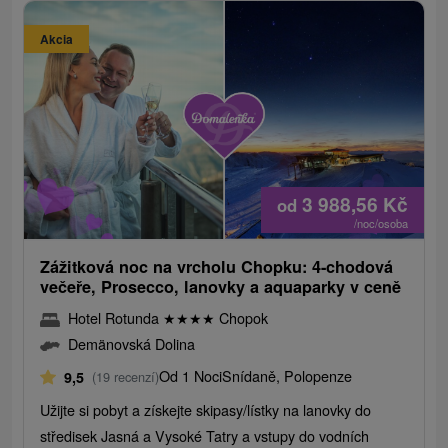
Akcia
3 988,56
Kč
od
/noc/osoba
Zážitková noc na vrcholu Chopku: 4-chodová
večeře, Prosecco, lanovky a aquaparky v ceně
Hotel Rotunda
★
★
★
★
Chopok
Demänovská Dolina
Od 1 Noci
Snídaně, Polopenze
9,5
(19 recenzí)
Užijte si pobyt a získejte skipasy/lístky na lanovky do
středisek Jasná a Vysoké Tatry a vstupy do vodních