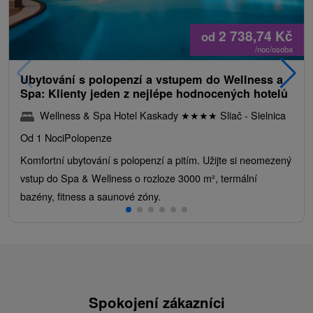
2 738,74
Kč
od
/noc/osoba
Ubytování s polopenzí a vstupem do Wellness a
Spa: Klienty jeden z nejlépe hodnocených hotelů
Wellness & Spa Hotel Kaskady
★
★
★
★
Sliač - Sielnica
Od 1 Noci
Polopenze
Komfortní ubytování s polopenzí a pitím. Užijte si neomezený
vstup do Spa & Wellness o rozloze 3000 m², termální
bazény, fitness a saunové zóny.
Spokojení zákazníci