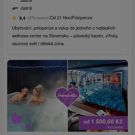
Jasná
Od 21 Nocí
Polopenze
9,4
(279 recenzí)
Ubytování, polopenze a vstup do jednoho z nejlepších
wellness center na Slovensku – plavecký bazén, vířivky,
saunový svět i dětská zóna.
1 500,68
Kč
od
/noc/osoba