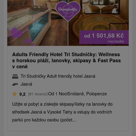
1 501,68
Kč
od
/noc/osoba
Adults Friendly Hotel Tri Studničky: Wellness
s horskou pláží, lanovky, skipasy & Fast Pass
v ceně
Tri Studničky Adult friendly hotel Jasná
Jasná
Od 1 Noci
Snídaně, Polopenze
9,2
(81 recenzí)
Užijte si pobyt a získejte skipasy/lístky na lanovky do
středisek Jasná a Vysoké Tatry a vstupy do vodních
parků pro každou osobu (počet...