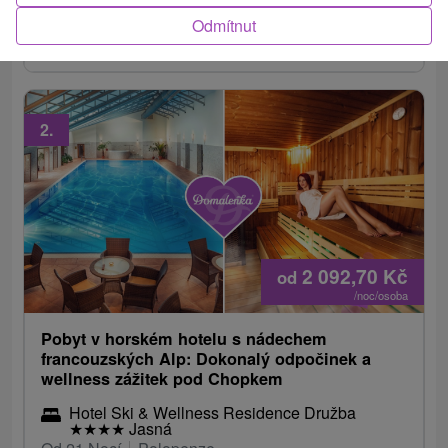
do středisek Jasná a Vysoké Tatry a vstupy do
Odmítnut
vodních parků pro každou osobu (počet...
2.
2 092,70
Kč
od
/noc/osoba
Pobyt v horském hotelu s nádechem
francouzských Alp: Dokonalý odpočinek a
wellness zážitek pod Chopkem
Hotel Ski & Wellness Residence Družba
★
★
★
★
Jasná