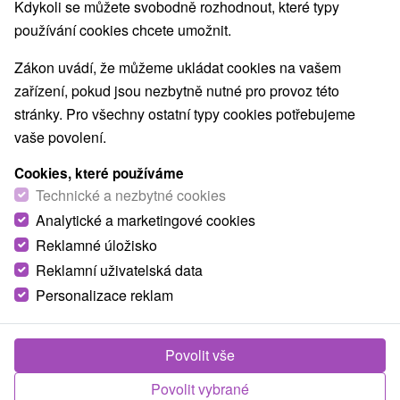
Kdykoli se můžete svobodně rozhodnout, které typy
Nejprodávanější
používání cookies chcete umožnit.
Zákon uvádí, že můžeme ukládat cookies na vašem
1.
zařízení, pokud jsou nezbytně nutné pro provoz této
stránky. Pro všechny ostatní typy cookies potřebujeme
vaše povolení.
Cookies, které používáme
Technické a nezbytné cookies
1 501,68
Kč
Analytické a marketingové cookies
od
/noc/osoba
Reklamné úložisko
Reklamní uživatelská data
Adults Friendly Hotel Tri Studničky: Wellness
s horskou pláží, lanovky, skipasy & Fast Pass
Personalizace reklam
v ceně
Tri Studničky Adult friendly hotel Jasná
Povolit vše
Od 1 Noci
Snídaně, Polopenze
Povolit vybrané
Užijte si pobyt a získejte skipasy/lístky na lanovky