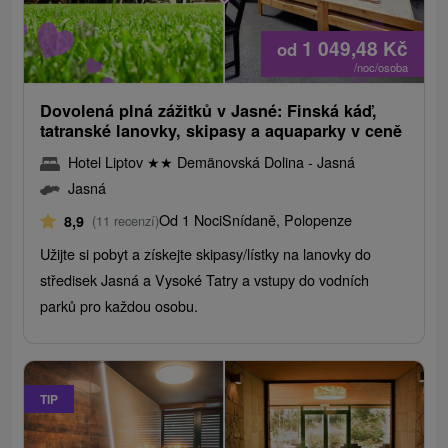
1 049,48
Kč
od
/noc/osoba
Dovolená plná zážitků v Jasné: Finská káď,
tatranské lanovky, skipasy a aquaparky v ceně
Hotel Liptov
★
★
Demänovská Dolina - Jasná
Jasná
Od 1 Noci
Snídaně, Polopenze
8,9
(11 recenzí)
Užijte si pobyt a získejte skipasy/lístky na lanovky do
středisek Jasná a Vysoké Tatry a vstupy do vodních
parků pro každou osobu.
TIP