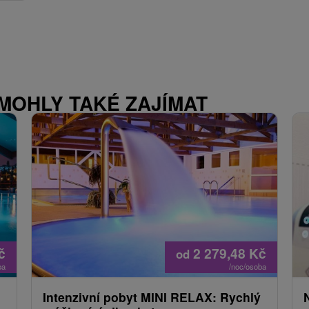
 MOHLY TAKÉ ZAJÍMAT
č
2 279,48
Kč
od
ba
/noc/osoba
Intenzivní pobyt MINI RELAX: Rychlý