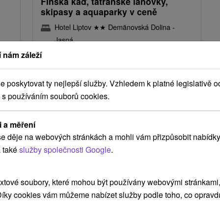
Finská káď, tatranské lanovky,
skipasy a aquaparky v ceně
Hotel Liptov
★
★
Demänovská Dolina -
Jasná
Jasná
 nám záleží
Od 1 Noci
8,9
(11 recenzí)
Snídaně, Polopenze
poskytovat ty nejlepší služby. Vzhledem k platné legislativě o
 s používáním souborů cookies.
Užijte si pobyt a získejte skipasy/lístky na
lanovky do středisek Jasná a Vysoké Tatry a
á
vstupy do vodních parků pro každou osobu.
i a měření
e děje na webových stránkách a mohli vám přizpůsobit nabídky
 také
služby společnosti Google
.
TIP
xtové soubory, které mohou být používány webovými stránkami, 
 Díky cookies vám můžeme nabízet služby podle toho, co opravd