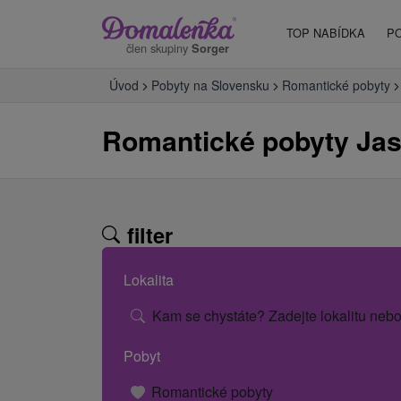
TOP NABÍDKA
P
člen skupiny
Sorger
Úvod
Pobyty na Slovensku
Romantické pobyty
Romantické pobyty Ja
filter
Lokalita
Kam se chystáte? Zadejte lokalitu nebo
Pobyt
Romantické pobyty