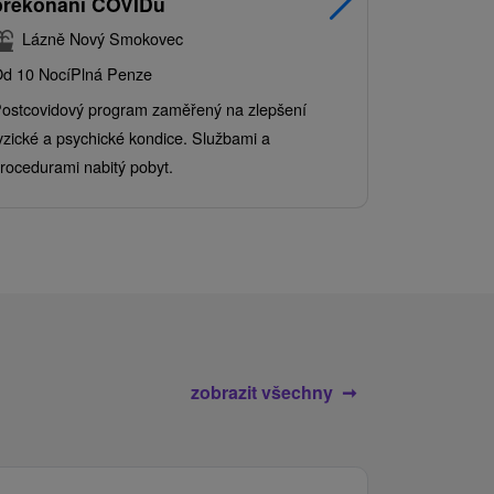
překonání COVIDu
pobyt s
balíkem 
Lázně Nový Smokovec
Grand 
d 10 Nocí
Plná Penze
Od 2 Nocí
Al
ostcovidový program zaměřený na zlepšení
Užijte si pe
yzické a psychické kondice. Službami a
kde se skvěl
rocedurami nabitý pobyt.
služby pro c
zobrazit všechny