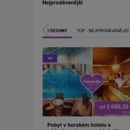
Nejprodávanější
TOP - NEJPRODÁVANĚJŠÍ
VŠECHNY
TIP
2 088,30
od
/noc/
Pobyt v horském hotelu s