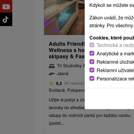
Kdykoli se můžete sv
Zákon uvádí, že může
1 498,77
od
stránky. Pro všechny
/noc/
Cookies, které pou
Adults Friendly Hotel Tri Studnič
Technické a nezb
Wellness s horskou pláží, lanovk
Analytické a mar
skipasy & Fast Pass v ceně
Reklamné úložis
Tri Studničky Adult friendly hotel Jasná
Reklamní uživate
Jasná
Personalizace re
Od 1 Noci
9,2
(81 recenzí)
Snídaně, Polopenze
Užijte si pobyt a získejte skipasy/lístky na
lanovky do středisek Jasná a Vysoké Tatry a
vstupy do vodních parků pro každou osobu
(počet...