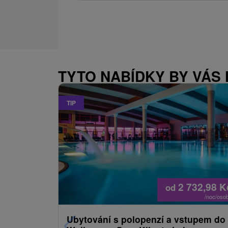
TYTO NABÍDKY BY VÁS
TIP
2 732,98
K
od
/noc/oso
Ubytování s polopenzí a vstupem do