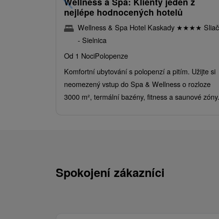
Wellness a Spa: Klienty jeden z
nejlépe hodnocených hotelů
Wellness & Spa Hotel Kaskady
★
★
★
★
Sliač
- Sielnica
Od 1 Noci
Polopenze
Komfortní ubytování s polopenzí a pitím. Užijte si
neomezený vstup do Spa & Wellness o rozloze
3000 m², termální bazény, fitness a saunové zóny
Spokojení zákazníci