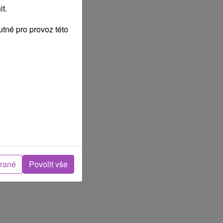
t.
tné pro provoz této
brané
Povolit vše