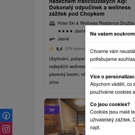
nádechem francouzských Alp:
Dokonalý odpočinek a wellness
zážitek pod Chopkem
Hotel Ski & Wellness Residence Družba
★
★
★
★
Jasná
Na vašem soukromí
Jasná
Od 21 Nocí
Polopenze
9,4
(279 recenzí)
Chceme vám neustále 
Ubytování, polopenze a vstup do jednoho z
potřebujeme souhlas
nejlepších wellness center na Slovensku –
plavecký bazén, vířivky, saunový svět i dětsk
Více o personalizac
zóna.
Abychom věděli, co s
používáme cookies a
Co jsou cookies?
TIP
Cookies jsou malé te
uživatelský zážitek.
najít.