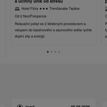
a účinný únik od stresu
Hotel Flóra
★
★
★
Trenčianske Teplice
Od 2 Nocí
Polopenze
O
Relaxační pobyt se 2 léčebnými procedurami a
P
vstupem do bazénového a saunového světa rychle
f
doplní síly a energii.
p
.
Jozef
05.08.2026