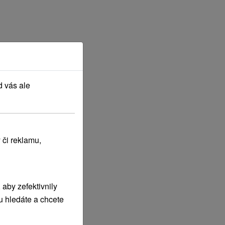
d vás ale
 či reklamu,
aby zefektivnily
u hledáte a chcete