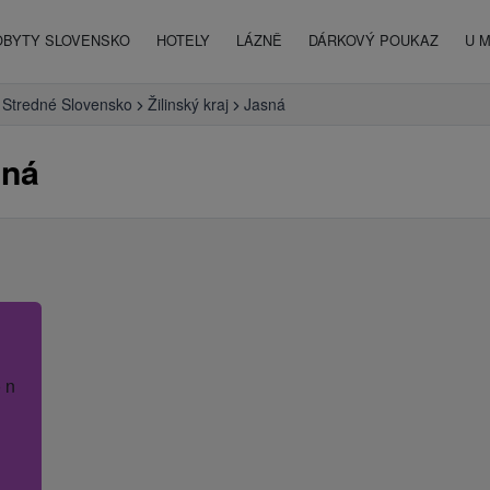
OBYTY SLOVENSKO
HOTELY
LÁZNĚ
DÁRKOVÝ POUKAZ
U 
Stredné Slovensko
Žilinský kraj
Jasná
sná
 název hotelu.