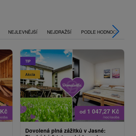
NEJLEVNĚJŠÍ
NEJDRAŽŠÍ
PODLE HODNOCENÍ
TIP
Akcia
Kč
1 047,27
Kč
od
osoba
/noc/osoba
Dovolená plná zážitků v Jasné: