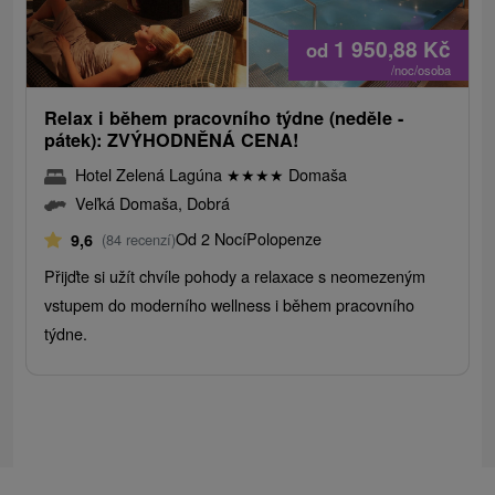
1 950,88
Kč
od
/noc/osoba
Relax i během pracovního týdne (neděle -
pátek): ZVÝHODNĚNÁ CENA!
Hotel Zelená Lagúna
★
★
★
★
Domaša
Veľká Domaša, Dobrá
Od 2 Nocí
Polopenze
9,6
(84 recenzí)
Přijďte si užít chvíle pohody a relaxace s neomezeným
vstupem do moderního wellness i během pracovního
týdne.