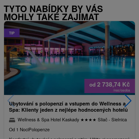
TYTO NABÍDKY BY VÁS
MOHLY TAKÉ ZAJÍMAT
TIP
2 738,74
Kč
od
/noc/osoba
Ubytování s polopenzí a vstupem do Wellness a
Spa: Klienty jeden z nejlépe hodnocených hotelů
Wellness & Spa Hotel Kaskady
★
★
★
★
Sliač - Sielnica
Od 1 Noci
Polopenze