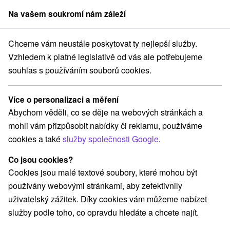
Na vašem soukromí nám záleží
člen skupiny
Sorger
Chceme vám neustále poskytovat ty nejlepší služby.
Pobyty na Slovensku
Romantické pobyty
Horný Zemplín
Vzhledem k platné legislativě od vás ale potřebujeme
souhlas s používáním souborů cookies.
Romantické pobyty Horný Zemplín
Více o personalizaci a měření
Kategorie
Abychom věděli, co se děje na webových stránkách a
mohli vám přizpůsobit nabídky či reklamu, používáme
Všechny kategorie
Pobyty v akci
(1)
cookies a také
služby společnosti Google
.
Wellness pobyty
Víkendové pobyty
(3)
(2)
Romantické pobyty
Rodinné pobyty
(2)
(2)
Co jsou cookies?
Cookies jsou malé textové soubory, které mohou být
používány webovými stránkami, aby zefektivnily
Vyberte lokalitu nebo termín
uživatelský zážitek. Díky cookies vám můžeme nabízet
služby podle toho, co opravdu hledáte a chcete najít.
Nejprodávanější