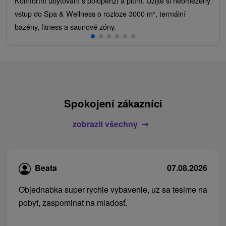
Komfortní ubytování s polopenzí a pitím. Užijte si neomezený
vstup do Spa & Wellness o rozloze 3000 m², termální
bazény, fitness a saunové zóny.
Spokojení zákazníci
zobrazit všechny
Beata
07.08.2026
Objednabka super rychle vybavenie, uz sa tesime na
pobyt, zaspominat na mladosť.