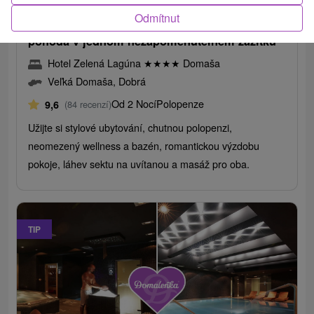
Odmítnut
Romantický pobyt na Domaši: Láska, relax a
pohoda v jednom nezapomenutelném zážitku
Hotel Zelená Lagúna
★
★
★
★
Domaša
Veľká Domaša, Dobrá
Od 2 Nocí
Polopenze
9,6
(84 recenzí)
Užijte si stylové ubytování, chutnou polopenzi,
neomezený wellness a bazén, romantickou výzdobu
pokoje, láhev sektu na uvítanou a masáž pro oba.
TIP