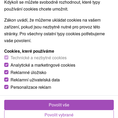
Kdykoli se můžete svobodně rozhodnout, které typy
používání cookies chcete umožnit.
Obce a města
Zákon uvádí, že můžeme ukládat cookies na vašem
zařízení, pokud jsou nezbytně nutné pro provoz této
Veľká Domaša, Dobrá
(2)
stránky. Pro všechny ostatní typy cookies potřebujeme
vaše povolení.
TOP - NEJPRODÁVANĚJŠÍ
NEJLEVNĚJŠ
VŠECHNY
Cookies, které používáme
Technické a nezbytné cookies
Analytické a marketingové cookies
Reklamné úložisko
Reklamní uživatelská data
Personalizace reklam
Povolit vše
2 763,75
Kč
od
Povolit vybrané
/noc/osoba