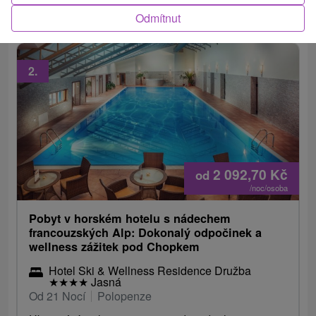
vodních parků pro každou osobu (počet...
Odmítnut
2.
2 092,70
Kč
od
/noc/osoba
Pobyt v horském hotelu s nádechem
francouzských Alp: Dokonalý odpočinek a
wellness zážitek pod Chopkem
Hotel Ski & Wellness Residence Družba
★
★
★
★
Jasná
Od 21 Nocí
Polopenze