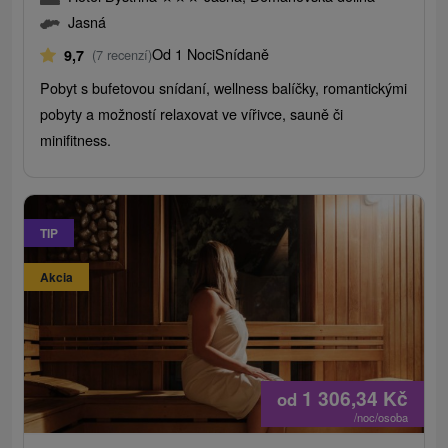
Jasná
Od 1 Noci
Snídaně
9,7
(7 recenzí)
Pobyt s bufetovou snídaní, wellness balíčky, romantickými
pobyty a možností relaxovat ve vířivce, sauně či
minifitness.
TIP
Akcia
1 306,34
Kč
od
/noc/osoba