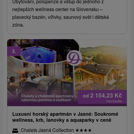
Ubytování, polopenze a vstup do jednoho z
nejlepších wellness center na Slovensku –
plavecký bazén, vířivky, saunový svět i dětská
zóna.
3.
2 154,23
Kč
od
/noc/osoba
Luxusní horský apartmán v Jasné: Soukromé
wellness, krb, lanovky a aquaparky v ceně
Chalets Jasná Collection
★
★
★
★