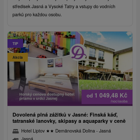
středisek Jasná a Vysoké Tatry a vstupy do vodních
parků pro každou osobu.
TIP
Akcia
1 049,48
Kč
od
/noc/osoba
Dovolená plná zážitků v Jasné: Finská káď,
tatranské lanovky, skipasy a aquaparky v ceně
Hotel Liptov
★
★
Demänovská Dolina - Jasná
Jasná