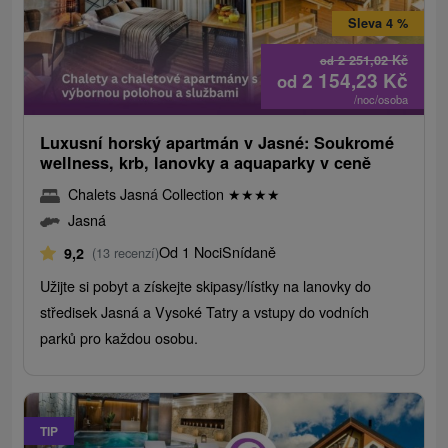
Sleva 4 %
2 251,02
Kč
od
2 154,23
Kč
od
/noc/osoba
Luxusní horský apartmán v Jasné: Soukromé
wellness, krb, lanovky a aquaparky v ceně
Chalets Jasná Collection
★
★
★
★
Jasná
Od 1 Noci
Snídaně
9,2
(13 recenzí)
Užijte si pobyt a získejte skipasy/lístky na lanovky do
středisek Jasná a Vysoké Tatry a vstupy do vodních
parků pro každou osobu.
TIP