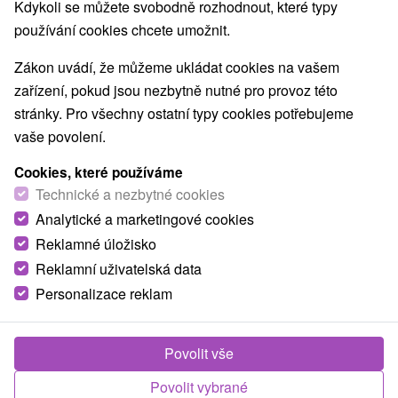
Nejprodávanější
Kdykoli se můžete svobodně rozhodnout, které typy
používání cookies chcete umožnit.
1.
Zákon uvádí, že můžeme ukládat cookies na vašem
zařízení, pokud jsou nezbytně nutné pro provoz této
stránky. Pro všechny ostatní typy cookies potřebujeme
vaše povolení.
Cookies, které používáme
1 526,69
Kč
od
Technické a nezbytné cookies
/noc/osoba
Analytické a marketingové cookies
Reklamné úložisko
Rodinný ráj v oblíbeném hotelu v Jasné:
Celodenní animace, wellness, lanovky &
Reklamní uživatelská data
aquaparky
Personalizace reklam
Hotel Grand
★
★
★
★
Jasná
Od 1 Noci
Snídaně, Polopenze
Povolit vše
Užijte si pobyt a získejte skipasy/lístky na lanovky
do středisek Jasná a Vysoké Tatry a vstupy do
Povolit vybrané