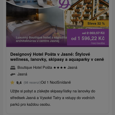
Sleva 32 %
2 363,57
Kč
od
1 596,22
Kč
od
/noc/osoba
Designový Hotel Pošta v Jasné: Štylové
wellness, lanovky, skipasy a aquaparky v ceně
Boutique Hotel Pošta
★
★
★
★
Jasná
Jasná
Od 1 Noci
Snídaně
9,4
(98 recenzí)
Užijte si pobyt a získejte skipasy/lístky na lanovky do
středisek Jasná a Vysoké Tatry a vstupy do vodních
parků pro každou osobu.