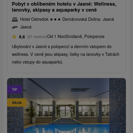
Pobyt v oblíbeném hotelu v Jasné: Wellness,
lanovky, skipasy a aquaparky v ceně
Hotel Ostredok
★
★
★
Demänovská Dolina- Jasná
Jasná
Od 1 Noci
Snídaně, Polopenze
8,6
(31 recenzí)
Ubytování v Jasné s polopenzí a denním vstupem do
wellness. V ceně jsou skipasy, lístky na lanovky v Tatrách
nebo vstupy do aquaparků.
TIP
Akcia