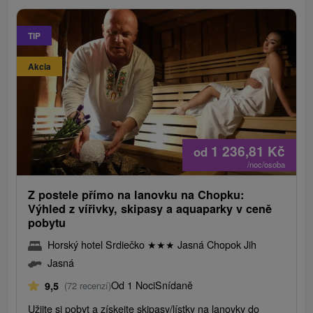
TIP
Akcia
1 236,81
Kč
od
/noc/osoba
Z postele přímo na lanovku na Chopku:
Výhled z vířivky, skipasy a aquaparky v ceně
pobytu
Horský hotel Srdiečko
★
★
★
Jasná Chopok Jih
Jasná
Od 1 Noci
Snídaně
9,5
(72 recenzí)
Užijte si pobyt a získejte skipasy/lístky na lanovky do