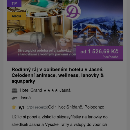
TIP
Akcia
1 526,69
Kč
od
/noc/osoba
Rodinný ráj v oblíbeném hotelu v Jasné:
Celodenní animace, wellness, lanovky &
aquaparky
Hotel Grand
★
★
★
★
Jasná
Jasná
Od 1 Noci
Snídaně, Polopenze
9,1
(724 recenzí)
Užijte si pobyt a získejte skipasy/lístky na lanovky do
středisek Jasná a Vysoké Tatry a vstupy do vodních