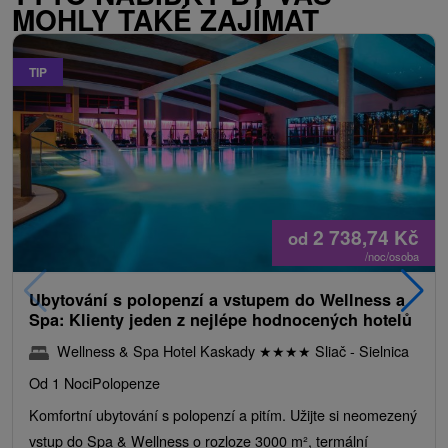
MOHLY TAKÉ ZAJÍMAT
TIP
2 738,74
Kč
od
/noc/osoba
Ubytování s polopenzí a vstupem do Wellness a
Spa: Klienty jeden z nejlépe hodnocených hotelů
Wellness & Spa Hotel Kaskady
★
★
★
★
Sliač - Sielnica
Od 1 Noci
Polopenze
Komfortní ubytování s polopenzí a pitím. Užijte si neomezený
vstup do Spa & Wellness o rozloze 3000 m², termální