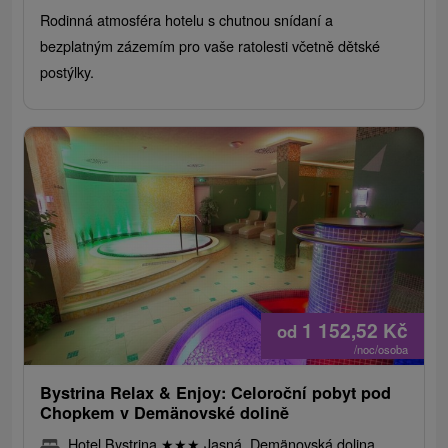
Rodinná atmosféra hotelu s chutnou snídaní a
bezplatným zázemím pro vaše ratolesti včetně dětské
postýlky.
1 152,52
Kč
od
/noc/osoba
Bystrina Relax & Enjoy: Celoroční pobyt pod
Chopkem v Demänovské dolině
Hotel Bystrina
★
★
★
Jasná, Demänovská dolina