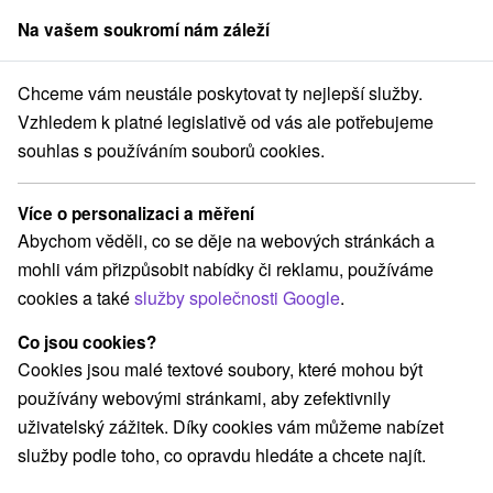
Na vašem soukromí nám záleží
člen skupiny
Sorger
Chceme vám neustále poskytovat ty nejlepší služby.
ovensku
Rodinné pobyty
Stredné Slovensko
Žilinský kraj
Jasná
Vzhledem k platné legislativě od vás ale potřebujeme
souhlas s používáním souborů cookies.
Rodinné pobyty Jasná
Více o personalizaci a měření
Kategorie
Abychom věděli, co se děje na webových stránkách a
mohli vám přizpůsobit nabídky či reklamu, používáme
Všechny kategorie
Pobyty v akci
(10)
cookies a také
služby společnosti Google
.
Wellness pobyty
Víkendové pobyty
(11)
(12)
Romantické pobyty
Pobyty pro seniory
(4)
(7)
Co jsou cookies?
Rodinné pobyty
(11)
Cookies jsou malé textové soubory, které mohou být
používány webovými stránkami, aby zefektivnily
uživatelský zážitek. Díky cookies vám můžeme nabízet
Vyberte lokalitu nebo termín
služby podle toho, co opravdu hledáte a chcete najít.