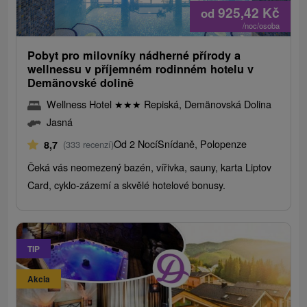
925,42
Kč
od
/noc/osoba
Pobyt pro milovníky nádherné přírody a
wellnessu v příjemném rodinném hotelu v
Demänovské dolině
Wellness Hotel
★
★
★
Repiská, Demänovská Dolina
Jasná
Od 2 Nocí
Snídaně, Polopenze
8,7
(333 recenzí)
Čeká vás neomezený bazén, vířivka, sauny, karta Liptov
Card, cyklo-zázemí a skvělé hotelové bonusy.
TIP
Akcia