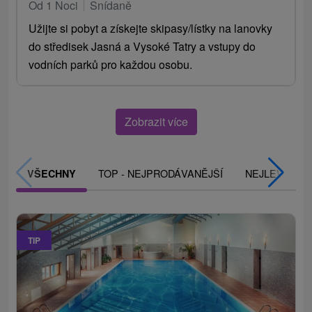
Od 1 Noci
Snídaně
Užijte si pobyt a získejte skipasy/lístky na lanovky
do středisek Jasná a Vysoké Tatry a vstupy do
vodních parků pro každou osobu.
Zobrazit více
TOP - NEJPRODÁVANĚJŠÍ
NEJLEVNĚJŠ
VŠECHNY
TIP