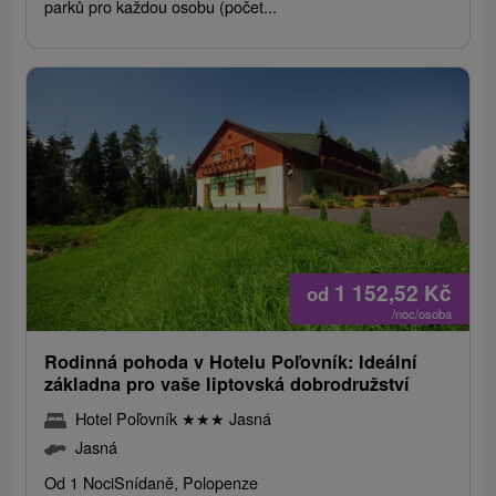
parků pro každou osobu (počet...
1 152,52
Kč
od
/noc/osoba
Rodinná pohoda v Hotelu Poľovník: Ideální
základna pro vaše liptovská dobrodružství
Hotel Poľovník
★
★
★
Jasná
Jasná
Od 1 Noci
Snídaně, Polopenze