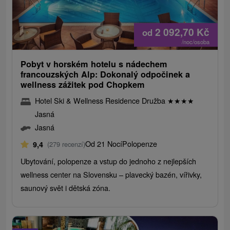
2 092,70
Kč
od
/noc/osoba
Pobyt v horském hotelu s nádechem
francouzských Alp: Dokonalý odpočinek a
wellness zážitek pod Chopkem
Hotel Ski & Wellness Residence Družba
★
★
★
★
Jasná
Jasná
Od 21 Nocí
Polopenze
9,4
(279 recenzí)
Ubytování, polopenze a vstup do jednoho z nejlepších
wellness center na Slovensku – plavecký bazén, vířivky,
saunový svět i dětská zóna.