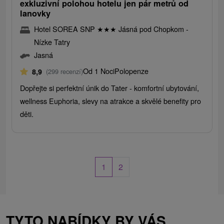
exkluzivní polohou hotelu jen pár metrů od
lanovky
Hotel SOREA SNP
★
★
★
Jásná pod Chopkom -
Nízke Tatry
Jasná
Od 1 Noci
Polopenze
8,9
(299 recenzí)
Dopřejte si perfektní únik do Tater - komfortní ubytování,
wellness Euphoria, slevy na atrakce a skvělé benefity pro
děti.
1
2
TYTO NABÍDKY BY VÁS