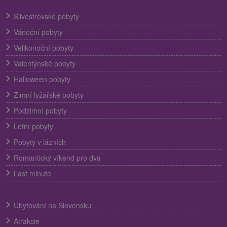
Silvestrovské pobyty
Vánoční pobyty
Velikonoční pobyty
Valentýnské pobyty
Halloween pobyty
Zimní lyžařské pobyty
Podzimní pobyty
Letní pobyty
Pobyty v lázních
Romantický víkend pro dva
Last minute
Ubytování na Slovensku
Atrakcie