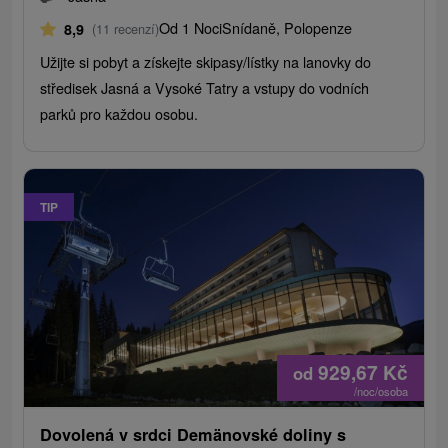
Od 1 Noci
Snídaně, Polopenze
8,9
(11 recenzí)
Užijte si pobyt a získejte skipasy/lístky na lanovky do
středisek Jasná a Vysoké Tatry a vstupy do vodních
parků pro každou osobu.
TIP
929,67
Kč
od
/noc/osoba
Dovolená v srdci Demänovské doliny s