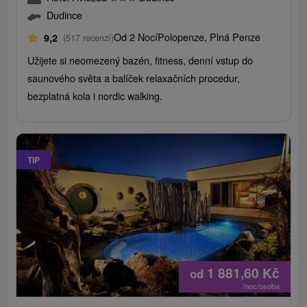
Dudince
Od 2 Nocí
Polopenze, Plná Penze
9,2
(517 recenzí)
Užijete si neomezený bazén, fitness, denní vstup do
saunového světa a balíček relaxačních procedur,
bezplatná kola i nordic walking.
TIP
1 881,60
Kč
od
/noc/osoba