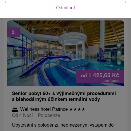
procedur, bezplatná kola i nordic walking.
Odmítnut
2.
1 425,65
Kč
od
/noc/osoba
Senior pobyt 60+ s výjimečnými procedurami
a blahodárným účinkem termální vody
Wellness hotel Patince
★
★
★
★
Od 4 Nocí
Polopenze
Ubytování s polopenzí, neomezeným vstupem do