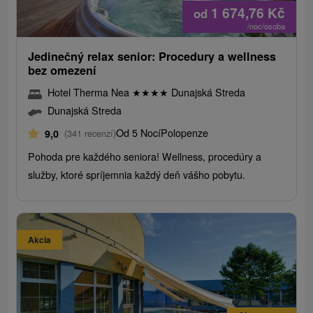
1 674,76
Kč
od
/noc/osoba
Jedinečný relax senior: Procedury a wellness
bez omezení
Hotel Therma Nea
★
★
★
★
Dunajská Streda
Dunajská Streda
Od 5 Nocí
Polopenze
9,0
(341 recenzí)
Pohoda pre každého seniora! Wellness, procedúry a
služby, ktoré spríjemnia každý deň vášho pobytu.
Akcia