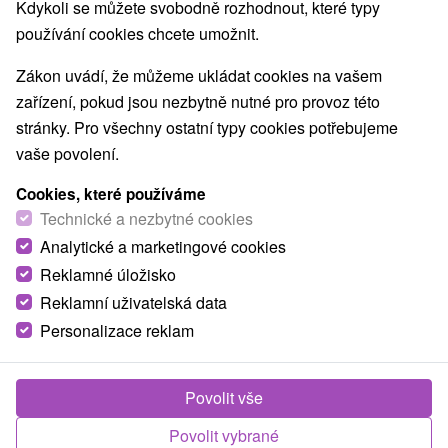
Kdykoli se můžete svobodně rozhodnout, které typy
Nejprodávanější
používání cookies chcete umožnit.
Zákon uvádí, že můžeme ukládat cookies na vašem
1.
zařízení, pokud jsou nezbytně nutné pro provoz této
stránky. Pro všechny ostatní typy cookies potřebujeme
vaše povolení.
Cookies, které používáme
Technické a nezbytné cookies
2 246,02
Kč
Analytické a marketingové cookies
od
/noc/osoba
Reklamné úložisko
Reklamní uživatelská data
Seniorský pobyt s procedurami: Plná penze,
bazén a relaxační balíček v ceně
Personalizace reklam
Hotel Hviezda
★
★
★
Dudince
Od 2 Nocí
Polopenze, Plná Penze
Povolit vše
Užijete si neomezený bazén, fitness, denní vstup
Povolit vybrané
do saunového světa a balíček relaxačních