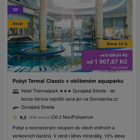
TIP
Akcia
Sleva 14 %
2 226,01
Kč
od
1 907,87
Kč
od
/noc/osoba
Pobyt Termal Classic v oblíbeném aquaparku
Hotel Thermalpark
★
★
★
Dunajská Streda - do
konce června nejnižší cena jen na Domalenka.cz
Dunajská Streda
Od 2 Nocí
Polopenze
9,3
(496 recenzí)
Pobyt s neomezeným vstupem do všech vnitřních a
venkovních bazénů. V ceně i láhev minerálky, 10% sleva