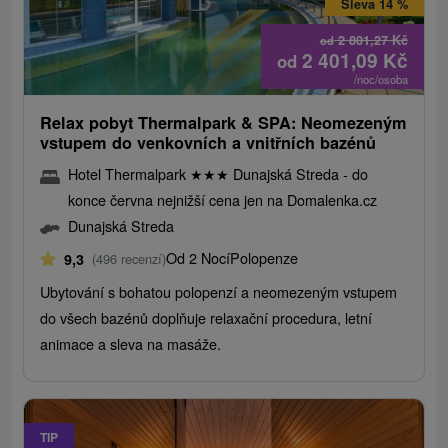
Sleva 14 %
2 801,27
Kč
od
2 401,09
Kč
od
/noc/osoba
Relax pobyt Thermalpark & ​​SPA: Neomezeným
vstupem do venkovních a vnitřních bazénů
Hotel Thermalpark
★
★
★
Dunajská Streda - do
konce června nejnižší cena jen na Domalenka.cz
Dunajská Streda
Od 2 Nocí
Polopenze
9,3
(496 recenzí)
Ubytování s bohatou polopenzí a neomezeným vstupem
do všech bazénů doplňuje relaxační procedura, letní
animace a sleva na masáže.
TIP