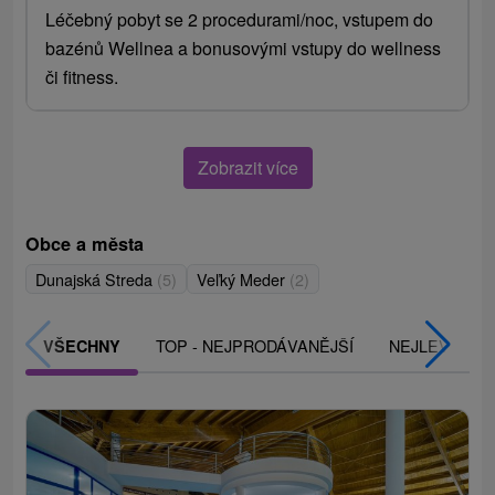
Léčebný pobyt se 2 procedurami/noc, vstupem do
bazénů Wellnea a bonusovými vstupy do wellness
či fitness.
Zobrazit více
Obce a města
Dunajská Streda
(5)
Veľký Meder
(2)
TOP - NEJPRODÁVANĚJŠÍ
NEJLEVNĚJŠ
VŠECHNY