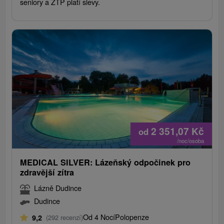
seniory a ZTP platí slevy.
2 351,07
Kč
od
/noc/osoba
MEDICAL SILVER: Lázeňský odpočinek pro
zdravější zítra
Lázně Dudince
Dudince
Od 4 Nocí
Polopenze
9,2
(292 recenzí)