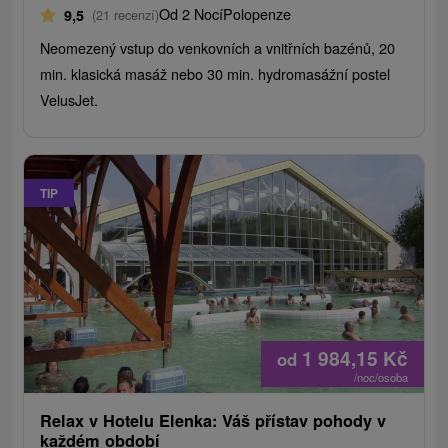
Od 2 Nocí
Polopenze
9,5
(21 recenzí)
Neomezený vstup do venkovních a vnitřních bazénů, 20
min. klasická masáž nebo 30 min. hydromasážní postel
VelusJet.
TIP
1 984,15
Kč
od
/noc/osoba
Relax v Hotelu Elenka: Váš přístav pohody v
každém období