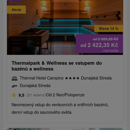
Akcia
Sleva 14 %
2 826,28
Kč
od
2 422,35
Kč
od
/noc/osoba
Thermalpark & ​​Wellness se vstupem do
bazénů a wellness
Thermal Hotel Campino
★
★
★
★
Dunajská Streda
Dunajská Streda
Od 2 Nocí
Polopenze
9,5
(21 recenzí)
Neomezený vstup do venkovních a vnitřních bazénů,
denní vstup do saunového světa.