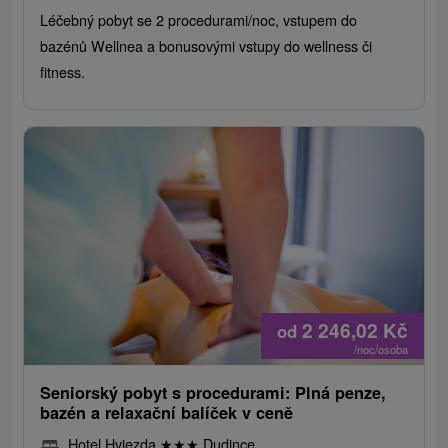
Léčebný pobyt se 2 procedurami/noc, vstupem do
bazénů Wellnea a bonusovými vstupy do wellness či
fitness.
2 246,02
Kč
od
/noc/osoba
Seniorský pobyt s procedurami: Plná penze,
bazén a relaxační balíček v ceně
Hotel Hviezda
★
★
★
Dudince