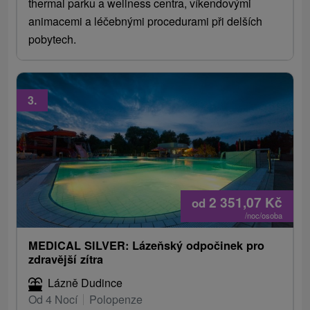
thermal parku a wellness centra, víkendovými
animacemi a léčebnými procedurami při delších
pobytech.
3.
2 351,07
Kč
od
/noc/osoba
MEDICAL SILVER: Lázeňský odpočinek pro
zdravější zítra
Lázně Dudince
Od 4 Nocí
Polopenze