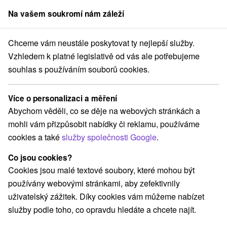
Na vašem soukromí nám záleží
člen skupiny
Sorger
Chceme vám neustále poskytovat ty nejlepší služby.
Pobyty na Slovensku
Pobyty pro seniory
Južné Slovensko
Vzhledem k platné legislativě od vás ale potřebujeme
souhlas s používáním souborů cookies.
Pobyty pro seniory Južné
Slovensko
Více o personalizaci a měření
Abychom věděli, co se děje na webových stránkách a
Kategorie
mohli vám přizpůsobit nabídky či reklamu, používáme
cookies a také
služby společnosti Google
.
Všechny kategorie
Pobyty v akci
(11)
Wellness pobyty
Víkendové pobyty
(32)
(22)
Co jsou cookies?
Romantické pobyty
Pobyty pro seniory
(6)
(11)
Cookies jsou malé textové soubory, které mohou být
Rodinné pobyty
(20)
používány webovými stránkami, aby zefektivnily
uživatelský zážitek. Díky cookies vám můžeme nabízet
služby podle toho, co opravdu hledáte a chcete najít.
Vyberte lokalitu nebo termín