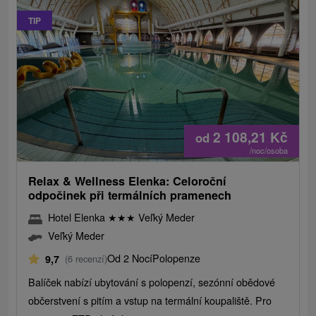
TIP
2 108,21
Kč
od
/noc/osoba
Relax & Wellness Elenka: Celoroční
odpočinek při termálních pramenech
Hotel Elenka
★
★
★
Veľký Meder
Veľký Meder
Od 2 Nocí
Polopenze
9,7
(6 recenzí)
Balíček nabízí ubytování s polopenzí, sezónní obědové
občerstvení s pitím a vstup na termální koupaliště. Pro