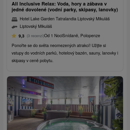
All Inclusive Relax: Voda, hory a zábava v
jedné dovolené (vodní parky, skipasy, ​​lanovky)
Hotel Lake Garden Tatralandia Liptovský Mikuláš
Liptovský Mikuláš
Od 1 Noci
Snídaně, Polopenze
9,3
(3 recenzí)
Ponořte se do světa neomezených atrakcí! Užijte si
vstupy do vodních parků, hotelový bazén, sauny, lanovky i
skipasy v ceně pobytu.