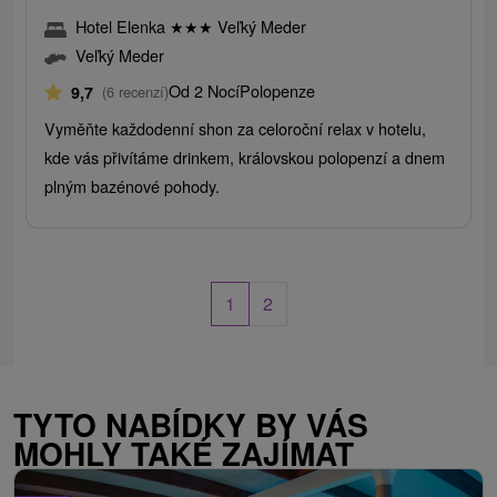
Hotel Elenka
★
★
★
Veľký Meder
Veľký Meder
Od 2 Nocí
Polopenze
9,7
(6 recenzí)
Vyměňte každodenní shon za celoroční relax v hotelu,
kde vás přivítáme drinkem, královskou polopenzí a dnem
plným bazénové pohody.
1
2
TYTO NABÍDKY BY VÁS
MOHLY TAKÉ ZAJÍMAT