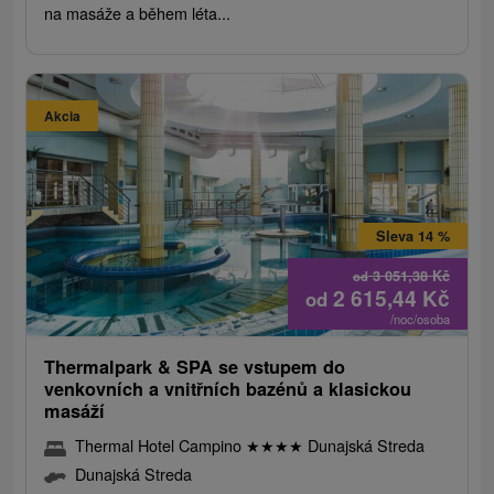
na masáže a během léta...
Akcia
Sleva 14 %
3 051,38
Kč
od
2 615,44
Kč
od
/noc/osoba
Thermalpark & ​​SPA se vstupem do
venkovních a vnitřních bazénů a klasickou
masáží
Thermal Hotel Campino
★
★
★
★
Dunajská Streda
Dunajská Streda