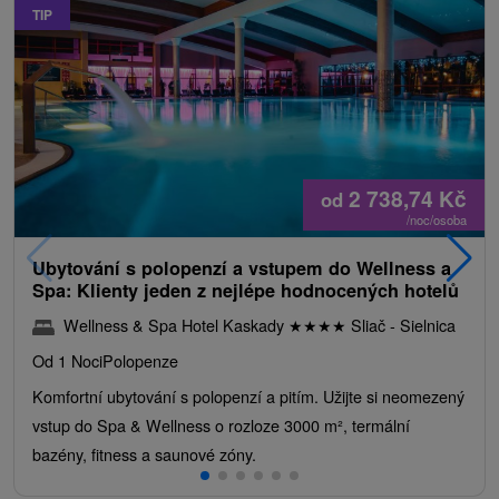
TIP
2 738,74
Kč
od
/noc/osoba
Ubytování s polopenzí a vstupem do Wellness a
Spa: Klienty jeden z nejlépe hodnocených hotelů
Wellness & Spa Hotel Kaskady
★
★
★
★
Sliač - Sielnica
Od 1 Noci
Polopenze
Komfortní ubytování s polopenzí a pitím. Užijte si neomezený
vstup do Spa & Wellness o rozloze 3000 m², termální
bazény, fitness a saunové zóny.