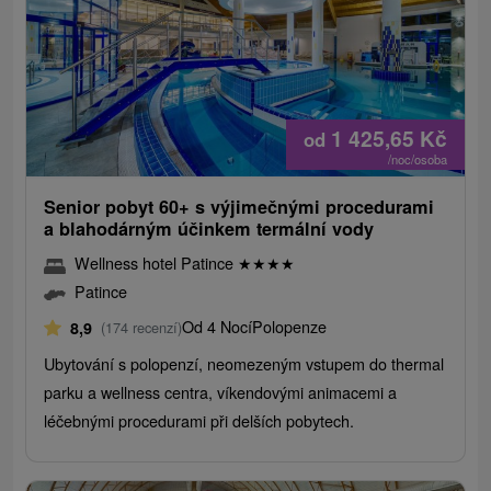
1 425,65
Kč
od
/noc/osoba
Senior pobyt 60+ s výjimečnými procedurami
a blahodárným účinkem termální vody
Wellness hotel Patince
★
★
★
★
Patince
Od 4 Nocí
Polopenze
8,9
(174 recenzí)
Ubytování s polopenzí, neomezeným vstupem do thermal
parku a wellness centra, víkendovými animacemi a
léčebnými procedurami při delších pobytech.