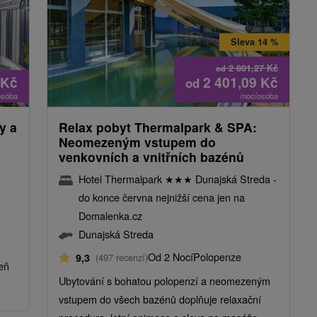
Sleva 14 %
2 801,27
Kč
od
Kč
2 401,09
Kč
od
osoba
/noc/osoba
y a
Relax pobyt Thermalpark & ​​SPA:
Neomezeným vstupem do
venkovních a vnitřních bazénů
Hotel Thermalpark
★
★
★
Dunajská Streda -
do konce června nejnižší cena jen na
Domalenka.cz
Dunajská Streda
Od 2 Nocí
Polopenze
9,3
(497 recenzí)
deň
Ubytování s bohatou polopenzí a neomezeným
vstupem do všech bazénů doplňuje relaxační