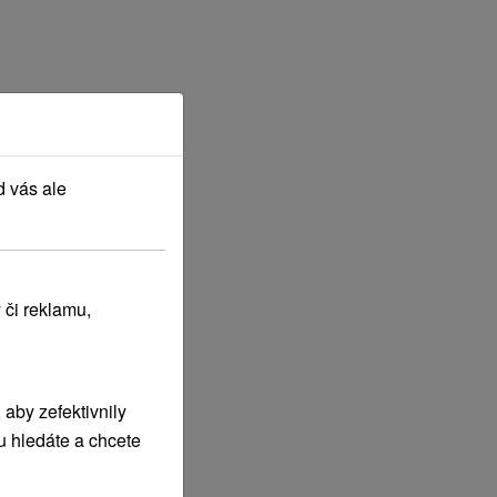
d vás ale
 či reklamu,
aby zefektivnily
u hledáte a chcete