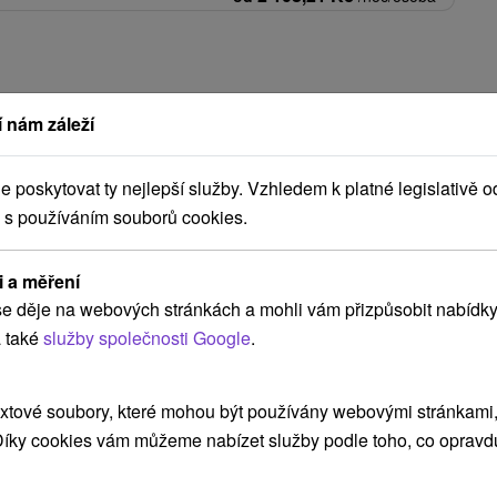
 nám záleží
ince
(1)
poskytovat ty nejlepší služby. Vzhledem k platné legislativě o
NEJLEVNĚJŠÍ
NEJDRAŽŠÍ
PODLE HODNOCENÍ
 s používáním souborů cookies.
i a měření
e děje na webových stránkách a mohli vám přizpůsobit nabídky
TIP
 také
služby společnosti Google
.
xtové soubory, které mohou být používány webovými stránkami, 
 Díky cookies vám můžeme nabízet služby podle toho, co opravd
Kč
2 108,21
Kč
od