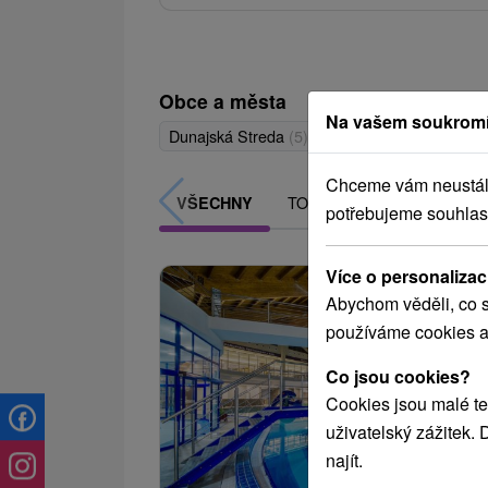
Obce a města
Na vašem soukromí
Dunajská Streda
(5)
Veľký Meder
(2)
Pat
Chceme vám neustále 
TOP - NEJPRODÁVANĚJŠÍ
VŠECHNY
potřebujeme souhlas
Více o personalizac
Abychom věděli, co s
používáme cookies a
Co jsou cookies?
Cookies jsou malé te
uživatelský zážitek.
najít.
1 425,65
od