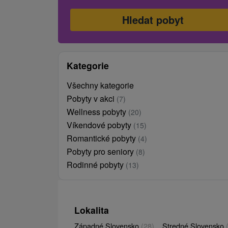
Kategorie
Všechny kategorie
Pobyty v akci
(7)
Wellness pobyty
(20)
Víkendové pobyty
(15)
Romantické pobyty
(4)
Pobyty pro seniory
(8)
Rodinné pobyty
(13)
Lokalita
Západné Slovensko
(28)
Stredné Slovensko