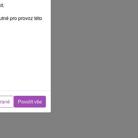
t.
tné pro provoz této
brané
Povolit vše