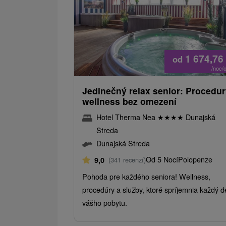
1 674,76
od
/noc/
Jedinečný relax senior: Procedur
wellness bez omezení
Hotel Therma Nea
★
★
★
★
Dunajská
Streda
Dunajská Streda
Od 5 Nocí
Polopenze
9,0
(341 recenzí)
Pohoda pre každého seniora! Wellness,
procedúry a služby, ktoré spríjemnia každý 
vášho pobytu.