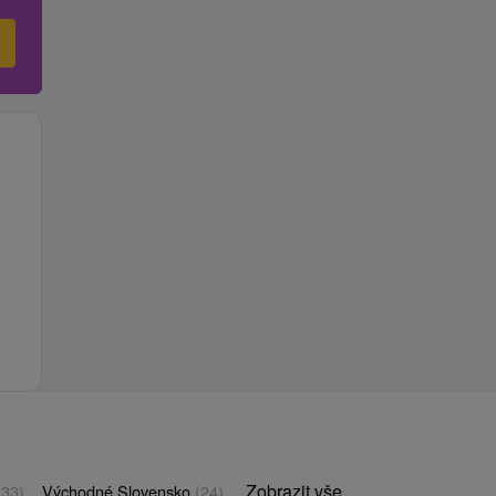
Zobrazit vše
(33)
Východné Slovensko
(24)