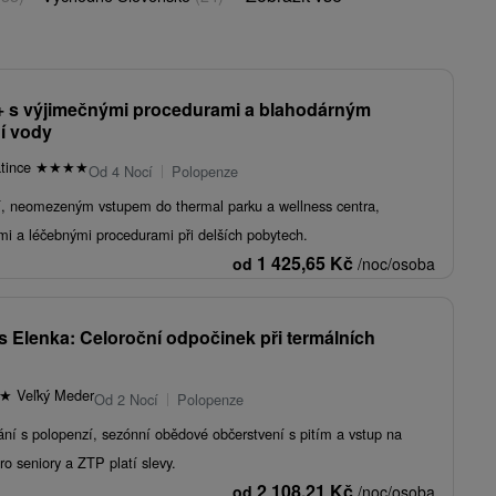
+ s výjimečnými procedurami a blahodárným
í vody
atince
★
★
★
★
Od 4 Nocí
Polopenze
í, neomezeným vstupem do thermal parku a wellness centra,
i a léčebnými procedurami při delších pobytech.
1 425,65
Kč
od
/noc/osoba
s Elenka: Celoroční odpočinek při termálních
★
Veľký Meder
Od 2 Nocí
Polopenze
ání s polopenzí, sezónní obědové občerstvení s pitím a vstup na
ro seniory a ZTP platí slevy.
2 108,21
Kč
od
/noc/osoba