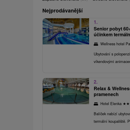
Nejprodávanější
1.
Senior pobyt 60
účinkem termáln
Wellness hotel P
Ubytování s polopenz
víkendovými animacem
2.
Relax & Wellnes
pramenech
Hotel Elenka
★
★
Balíček nabízí ubytov
termální koupaliště. P