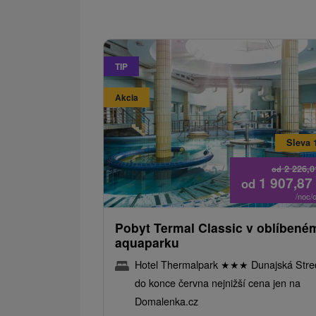
TIP
Akcia
Sleva 
2 226,
od
1 907,87
od
/noc/
Pobyt Termal Classic v oblíbené
aquaparku
Hotel Thermalpark
★
★
★
Dunajská Stre
do konce června nejnižší cena jen na
Domalenka.cz