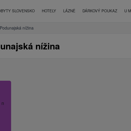
OBYTY SLOVENSKO
HOTELY
LÁZNĚ
DÁRKOVÝ POUKAZ
U 
Podunajská nížina
unajská nížina
 název hotelu.