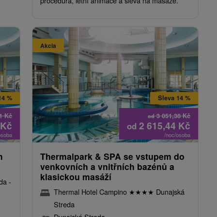
procedura, letní animace a sleva na masáže.
Akcia
14 %
Sleva 14 %
01
Kč
3 051,38
Kč
od
Kč
2 615,44
Kč
od
osoba
/noc/osoba
m
Thermalpark & ​​SPA se vstupem do
venkovních a vnitřních bazénů a
klasickou masáží
da -
Thermal Hotel Campino
★
★
★
★
Dunajská
Streda
Dunajská Streda