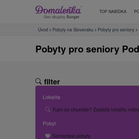
TOP NABÍDKA
P
člen skupiny
Sorger
Úvod
Pobyty na Slovensku
Pobyty pro seniory
Pobyty pro seniory Pod
filter
Lokalita
Kam se chystáte? Zadejte lokalitu nebo
Pobyt
Seniorské pobyty