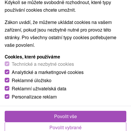
Kdykoli se můžete svobodně rozhodnout, které typy
používání cookies chcete umožnit.
Zákon uvádí, že můžeme ukládat cookies na vašem
zařízení, pokud jsou nezbytně nutné pro provoz této
stránky. Pro všechny ostatní typy cookies potřebujeme
vaše povolení.
Cookies, které používáme
2 246,29
Kč
od
Technické a nezbytné cookies
/noc/osoba
Analytické a marketingové cookies
Restart pobyt rychlá regenerace a prevence již
Reklamné úložisko
během pár dní
Reklamní uživatelská data
Lázně Sliač
Personalizace reklam
Sliač
Od 2 Nocí
Plná Penze
8,4
(276 recenzí)
Povolit vše
Ideální pobyt pro zaneprázdněné, kteří potřebují načerpat
Povolit vybrané
novou energii. Léčebné procedury (dle počtu