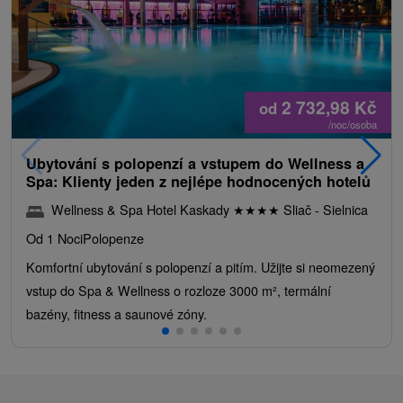
2 732,98
Kč
od
/noc/osoba
Ubytování s polopenzí a vstupem do Wellness a
Spa: Klienty jeden z nejlépe hodnocených hotelů
Wellness & Spa Hotel Kaskady
★
★
★
★
Sliač - Sielnica
Od 1 Noci
Polopenze
Komfortní ubytování s polopenzí a pitím. Užijte si neomezený
vstup do Spa & Wellness o rozloze 3000 m², termální
bazény, fitness a saunové zóny.