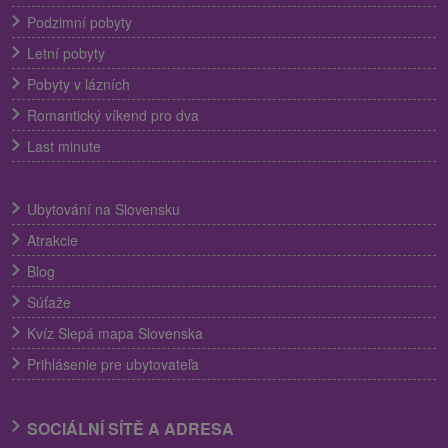
Podzimní pobyty
Letní pobyty
Pobyty v lázních
Romantický víkend pro dva
Last minute
Ubytování na Slovensku
Atrakcie
Blog
Súťaže
Kvíz Slepá mapa Slovenska
Prihlásenie pre ubytovateľa
SOCIÁLNÍ SÍTĚ A ADRESA