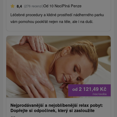
Od 10 Nocí
Plná Penze
8,4
(276 recenzí)
Léčebné procedury a klidné prostředí nádherného parku
vám pomohou pookřát nejen na těle, ale i na duši.
2 121,49
Kč
od
/noc/osoba
Nejprodávanější a nejoblíbenější relax pobyt:
Dopřejte si odpočinek, který si zasloužíte