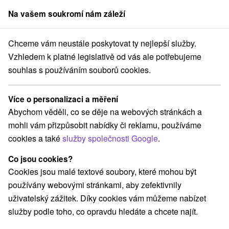
Na vašem soukromí nám záleží
člen skupiny
Sorger
Chceme vám neustále poskytovat ty nejlepší služby.
obyty pro seniory
Stredné Slovensko
Banskobystrický kraj
Sliač
Vzhledem k platné legislativě od vás ale potřebujeme
souhlas s používáním souborů cookies.
Pobyty pro seniory Sliač
Více o personalizaci a měření
Kategorie
Abychom věděli, co se děje na webových stránkách a
mohli vám přizpůsobit nabídky či reklamu, používáme
Všechny kategorie
Pobyty v akci
(3)
cookies a také
služby společnosti Google
.
Pobyty pro seniory
(3)
Co jsou cookies?
Cookies jsou malé textové soubory, které mohou být
Vyberte lokalitu nebo termín
používány webovými stránkami, aby zefektivnily
uživatelský zážitek. Díky cookies vám můžeme nabízet
NEJLEVNĚJŠÍ
NEJDRAŽŠÍ
PODLE H
VŠECHNY
služby podle toho, co opravdu hledáte a chcete najít.