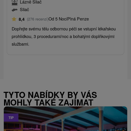
Lázně Sliač
Sliač
Od 5 Nocí
Plná Penze
8,4
(276 recenzí)
Dopřejte svému tělu odbornou péči se vstupní lékařskou
prohlídkou, 3 procedurami/noc a bohatými doplňkovými
službami.
TYTO NABÍDKY BY VÁS
MOHLY TAKÉ ZAJÍMAT
TIP