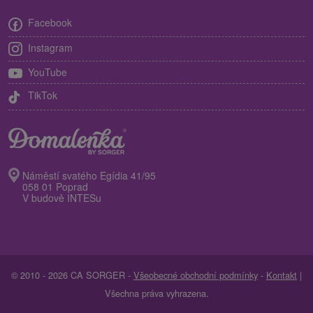
Facebook
Instagram
YouTube
TikTok
Náměstí svatého Egídia 41/95
058 01 Poprad
V budově INTESu
© 2010 - 2026 CA SORGER -
Všeobecné obchodní podmínky
-
Kontakt
|
Všechna práva vyhrazena.