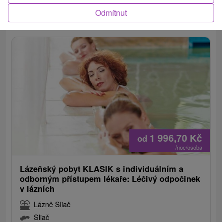
přenocování).
Odmítnut
1 996,70
Kč
od
/noc/osoba
Lázeňský pobyt KLASIK s individuálním a
odborným přístupem lékaře: Léčivý odpočinek
v lázních
Lázně Sliač
Sliač