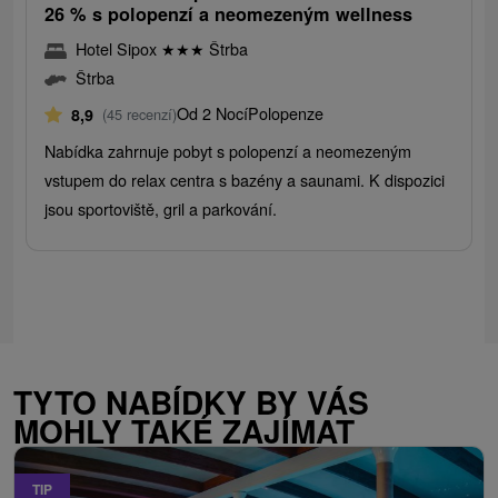
26 % s polopenzí a neomezeným wellness
Hotel Sipox
★
★
★
Štrba
Štrba
Od 2 Nocí
Polopenze
8,9
(45 recenzí)
Nabídka zahrnuje pobyt s polopenzí a neomezeným
vstupem do relax centra s bazény a saunami. K dispozici
jsou sportoviště, gril a parkování.
TYTO NABÍDKY BY VÁS
MOHLY TAKÉ ZAJÍMAT
TIP