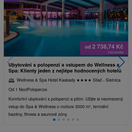
2 738,74
Kč
od
/noc/osoba
Ubytování s polopenzí a vstupem do Wellness a
Spa: Klienty jeden z nejlépe hodnocených hotelů
Wellness & Spa Hotel Kaskady
★
★
★
★
Sliač - Sielnica
Od 1 Noci
Polopenze
Komfortní ubytování s polopenzí a pitím. Užijte si neomezený
vstup do Spa & Wellness o rozloze 3000 m², termální
bazény, fitness a saunové zóny.