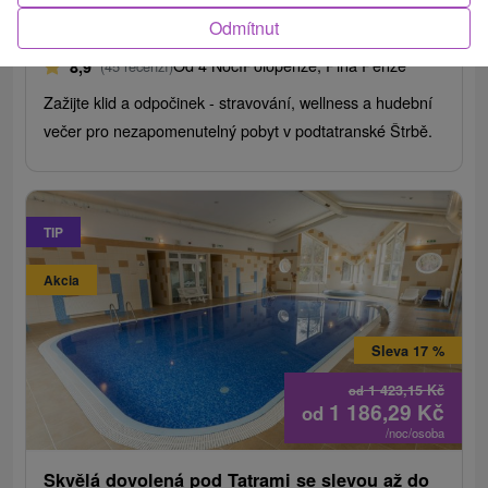
Hotel Sipox
★
★
★
Štrba
Odmítnut
Štrba
Od 4 Nocí
Polopenze, Plná Penze
8,9
(45 recenzí)
Zažijte klid a odpočinek - stravování, wellness a hudební
večer pro nezapomenutelný pobyt v podtatranské Štrbě.
TIP
Akcia
Sleva 17 %
1 423,15
Kč
od
1 186,29
Kč
od
/noc/osoba
Skvělá dovolená pod Tatrami se slevou až do