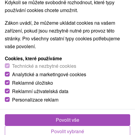
Kdykoli se můžete svobodně rozhodnout, které typy
používání cookies chcete umožnit.
Zákon uvádí, že můžeme ukládat cookies na vašem
TOP - NEJPRODÁVANĚJŠÍ
NEJLEVNĚJŠ
VŠECHNY
zařízení, pokud jsou nezbytně nutné pro provoz této
stránky. Pro všechny ostatní typy cookies potřebujeme
vaše povolení.
TIP
Cookies, které používáme
Technické a nezbytné cookies
Analytické a marketingové cookies
Reklamné úložisko
Reklamní uživatelská data
Personalizace reklam
1 181,79
Kč
od
/noc/osoba
Povolit vše
Pohodový senior pobyt se stravou dle výběru,
relaxem ve wellness a večerem s hudbou
Povolit vybrané