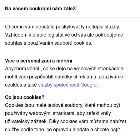
Na vašem soukromí nám záleží
člen skupiny
Sorger
Chceme vám neustále poskytovat ty nejlepší služby.
Pobyty pro seniory
Východné Slovensko
Prešovský kraj
Štrba
Vzhledem k platné legislativě od vás ale potřebujeme
souhlas s používáním souborů cookies.
Pobyty pro seniory Štrba
Více o personalizaci a měření
Kategorie
Abychom věděli, co se děje na webových stránkách a
mohli vám přizpůsobit nabídky či reklamu, používáme
Všechny kategorie
Pobyty v akci
(1)
cookies a také
služby společnosti Google
.
Wellness pobyty
Víkendové pobyty
(1)
(1)
Pobyty pro seniory
Rodinné pobyty
(2)
(1)
Co jsou cookies?
Cookies jsou malé textové soubory, které mohou být
používány webovými stránkami, aby zefektivnily
Vyberte lokalitu nebo termín
uživatelský zážitek. Díky cookies vám můžeme nabízet
služby podle toho, co opravdu hledáte a chcete najít.
Nejprodávanější