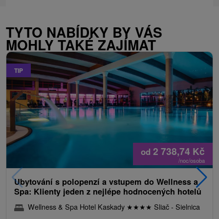
TYTO NABÍDKY BY VÁS
MOHLY TAKÉ ZAJÍMAT
TIP
2 738,74
Kč
od
/noc/osoba
Ubytování s polopenzí a vstupem do Wellness a
Spa: Klienty jeden z nejlépe hodnocených hotelů
Wellness & Spa Hotel Kaskady
★
★
★
★
Sliač - Sielnica