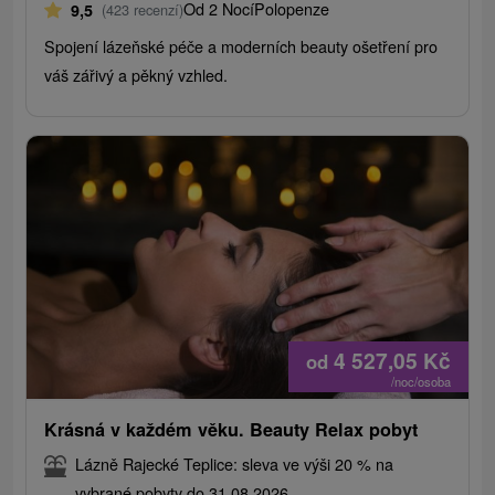
Od 2 Nocí
Polopenze
9,5
(423 recenzí)
Spojení lázeňské péče a moderních beauty ošetření pro
váš zářivý a pěkný vzhled.
4 527,05
Kč
od
/noc/osoba
Krásná v každém věku. Beauty Relax pobyt
Lázně Rajecké Teplice: sleva ve výši 20 % na
vybrané pobyty do 31.08.2026