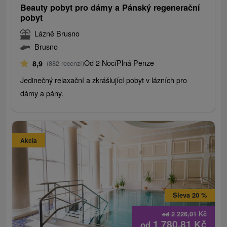
Beauty pobyt pro dámy a Pánský regenerační
pobyt
Lázně Brusno
Brusno
Od 2 Nocí
Plná Penze
8,9
(882 recenzí)
Jedinečný relaxační a zkrášlující pobyt v lázních pro
dámy a pány.
Akcia
Sleva 20 %
2 226,01
Kč
od
1 780,81
Kč
od