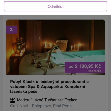
Spojení lázeňské péče a moderních beauty
Odmítnut
ošetření pro váš zářivý a pěkný vzhled.
2.
2 100,95
Kč
od
/noc/osoba
Pobyt Klasik s léčebnými procedurami a
vstupem Spa & Aquaparku: Komplexní
lázeňská péče
Moderní Lázně Turčianské Teplice
Od 7 Nocí
Polopenze, Plná Penze