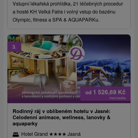
Vstupní lékařská prohlídka, 21 léčebných procedur
a hosté KH Velká Fatra i volný vstup do bazénu
Olympic, fitness a SPA & AQUAPARKu.
3.
1 526,69
Kč
od
/noc/osoba
Rodinný ráj v oblíbeném hotelu v Jasné:
Celodenní animace, wellness, lanovky &
aquaparky
Hotel Grand
★
★
★
★
Jasná