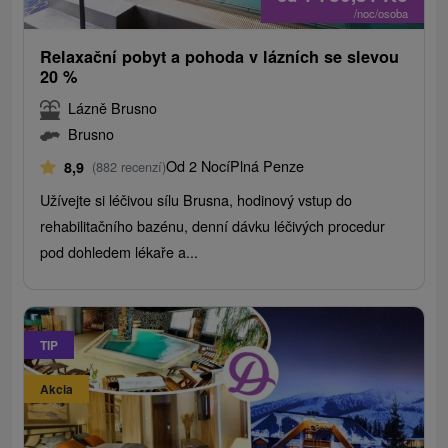
/noc/osoba
Relaxační pobyt a pohoda v lázních se slevou
20 %
Lázně Brusno
Brusno
Od 2 Nocí
Plná Penze
8,9
(882 recenzí)
Užívejte si léčivou sílu Brusna, hodinový vstup do
rehabilitačního bazénu, denní dávku léčivých procedur
pod dohledem lékaře a...
TIP
Akcia