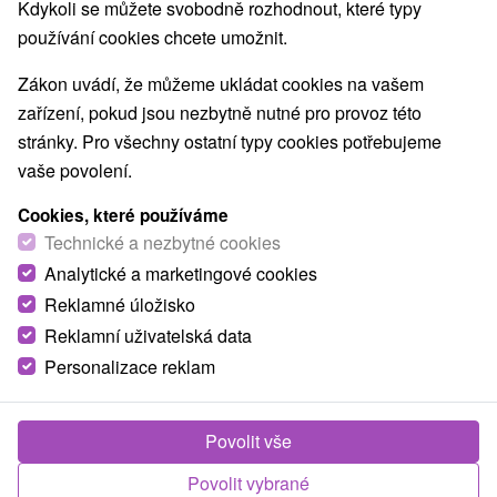
Kdykoli se můžete svobodně rozhodnout, které typy
Nejprodávanější
používání cookies chcete umožnit.
Zákon uvádí, že můžeme ukládat cookies na vašem
1.
zařízení, pokud jsou nezbytně nutné pro provoz této
stránky. Pro všechny ostatní typy cookies potřebujeme
vaše povolení.
Cookies, které používáme
Technické a nezbytné cookies
3 826,74
Kč
Analytické a marketingové cookies
od
/noc/osoba
Reklamné úložisko
Reklamní uživatelská data
Krásná v každém věku s pobytem Beauty
Classic Beauty: Krása, odpočinek a harmonie
Personalizace reklam
těla i duše
Lázně Rajecké Teplice: sleva ve výši 20 % na
Povolit vše
vybrané pobyty do 31.08.2026
Od 2 Nocí
Polopenze
Povolit vybrané