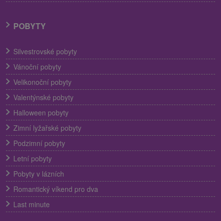
POBYTY
Silvestrovské pobyty
Vánoční pobyty
Velikonoční pobyty
Valentýnské pobyty
Halloween pobyty
Zimní lyžařské pobyty
Podzimní pobyty
Letní pobyty
Pobyty v lázních
Romantický víkend pro dva
Last minute