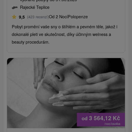
Rajecké Teplice
Od 2 Nocí
Polopenze
9,5
(423 recenzí)
Pobyt promění vaše sny o štíhlém a pevném těle, jakož i
dokonalé pleti ve skutečnost, díky účinným welness a
beauty procedurám.
3 564,12
Kč
od
/noc/osoba