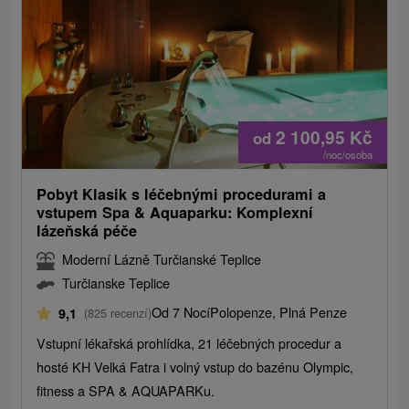
2 100,95
Kč
od
/noc/osoba
Pobyt Klasik s léčebnými procedurami a
vstupem Spa & Aquaparku: Komplexní
lázeňská péče
Moderní Lázně Turčianské Teplice
Turčianske Teplice
Od 7 Nocí
Polopenze, Plná Penze
9,1
(825 recenzí)
Vstupní lékařská prohlídka, 21 léčebných procedur a
hosté KH Velká Fatra i volný vstup do bazénu Olympic,
fitness a SPA & AQUAPARKu.