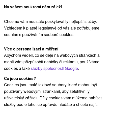
Na vašem soukromí nám záleží
člen skupiny
Sorger
Chceme vám neustále poskytovat ty nejlepší služby.
Pobyty na Slovensku
Zkrášlovací pobyty
Stredné Slovensko
Vzhledem k platné legislativě od vás ale potřebujeme
souhlas s používáním souborů cookies.
Zkrášlovací pobyty Stredné
Slovensko
Více o personalizaci a měření
Abychom věděli, co se děje na webových stránkách a
Kategorie
mohli vám přizpůsobit nabídky či reklamu, používáme
cookies a také
služby společnosti Google
.
Všechny kategorie
Pobyty v akci
(65)
Wellness pobyty
Víkendové pobyty
(89)
(87)
Co jsou cookies?
Romantické pobyty
Pobyty pro seniory
(26)
(33)
Cookies jsou malé textové soubory, které mohou být
Rodinné pobyty
(67)
používány webovými stránkami, aby zefektivnily
uživatelský zážitek. Díky cookies vám můžeme nabízet
služby podle toho, co opravdu hledáte a chcete najít.
Vyberte lokalitu nebo termín