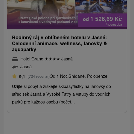
1 526,69
Kč
od
/noc/osoba
Rodinný ráj v oblíbeném hotelu v Jasné:
Celodenní animace, wellness, lanovky &
aquaparky
Hotel Grand
★
★
★
★
Jasná
Jasná
Od 1 Noci
Snídaně, Polopenze
9,1
(724 recenzí)
Užijte si pobyt a získejte skipasy/lístky na lanovky do
středisek Jasná a Vysoké Tatry a vstupy do vodních
parků pro každou osobu (počet...