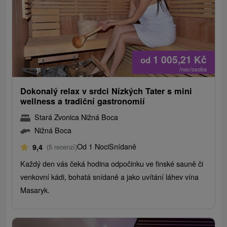
1 005,21
Kč
od
/noc/osoba
Dokonalý relax v srdci Nízkých Tater s mini
wellness a tradiční gastronomií
Stará Zvonica Nižná Boca
Nižná Boca
Od 1 Noci
Snídaně
9,4
(5 recenzí)
Každý den vás čeká hodina odpočinku ve finské sauně či
venkovní kádi, bohatá snídaně a jako uvítání láhev vína
Masaryk.