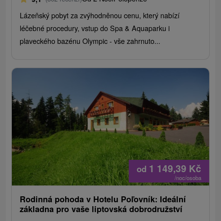
Lázeňský pobyt za zvýhodněnou cenu, který nabízí
léčebné procedury, vstup do Spa & Aquaparku i
plaveckého bazénu Olympic - vše zahrnuto...
1 149,39
Kč
od
/noc/osoba
Rodinná pohoda v Hotelu Poľovník: Ideální
základna pro vaše liptovská dobrodružství