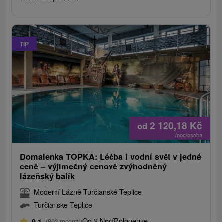
TIP
2 120,18
Kč
od
/noc/osoba
Domalenka TOPKA: Léčba i vodní svět v jedné
ceně – výjimečný cenově zvýhodněný
lázeňský balík
Moderní Lázně Turčianské Teplice
Turčianske Teplice
Od 2 Nocí
Polopenze
9,1
(802 recenzí)