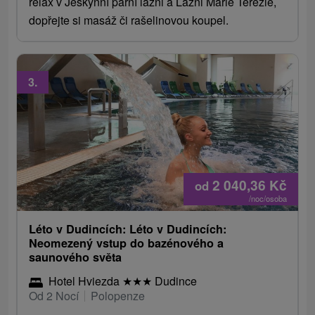
relax v Jeskynní parní lázni a Lázni Marie Terezie,
dopřejte si masáž či rašelinovou koupel.
3.
2 040,36
Kč
od
/noc/osoba
Léto v Dudincích: Léto v Dudincích:
Neomezený vstup do bazénového a
saunového světa
Hotel Hviezda
★
★
★
Dudince
Od 2 Nocí
Polopenze