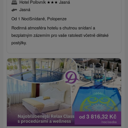
Hotel Poľovník
★
★
★
Jasná
Jasná
Od 1 Noci
Snídaně, Polopenze
Rodinná atmosféra hotelu s chutnou snídaní a
bezplatným zázemím pro vaše ratolesti včetně dětské
postýlky.
3 816,32
Kč
od
/noc/osoba