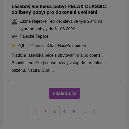
Léčebný wellness pobyt RELAX CLASSIC:
oblíbený pobyt pro dokonalé uvolnění
Lázně Rajecké Teplice: sleva ve výši 20 % na
vybrané pobyty do 31.08.2026
Rajecké Teplice
Od 2 Nocí
Polopenze
9,5
(422 recenzí)
Tradiční lázeňská péče s ubytováním a polopenzí.
Součástí balíčku je neomezený vstup do termálních
bazénů, Natural Spa,...
následující
...
1
2
3
4
5
7