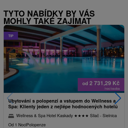
TYTO NABÍDKY BY VÁS
MOHLY TAKÉ ZAJÍMAT
TIP
2 731,29
Kč
od
/noc/osoba
Ubytování s polopenzí a vstupem do Wellness a
Spa: Klienty jeden z nejlépe hodnocených hotelů
Wellness & Spa Hotel Kaskady
★
★
★
★
Sliač - Sielnica
Od 1 Noci
Polopenze