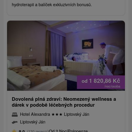
hydroterapii a balíček exkluzivních bonusů.
1 820,86
Kč
od
/noc/osoba
Dovolená plná zdraví: Neomezený wellness a
dárek v podobě léčebných procedur
Hotel Alexandra
★
★
★
Liptovský Ján
Liptovský Ján
Od 2 Nocí
Polopenze
9,0
(130 recenzí)