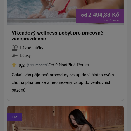
2 494,33
Kč
od
/noc/osoba
Víkendový wellness pobyt pro pracovně
zaneprázdněné
Lázně Lúčky
Lúčky
Od 2 Nocí
Plná Penze
9,2
(511 recenzí)
Čekají vás příjemné procedury, vstup do vitálního světa,
chutná plná penze a neomezený vstup do venkovních
bazénů.
TIP