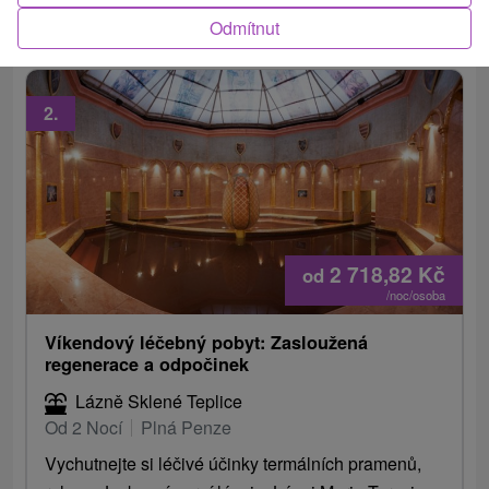
bonusovou procedurou ZDARMA.
Odmítnut
2.
2 718,82
Kč
od
/noc/osoba
Víkendový léčebný pobyt: Zasloužená
regenerace a odpočinek
Lázně Sklené Teplice
Od 2 Nocí
Plná Penze
Vychutnejte si léčivé účinky termálních pramenů,