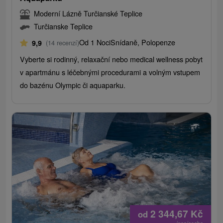
Moderní Lázně Turčianské Teplice
Turčianske Teplice
Od 1 Noci
Snídaně, Polopenze
9,9
(14 recenzí)
Vyberte si rodinný, relaxační nebo medical wellness pobyt
v apartmánu s léčebnými procedurami a volným vstupem
do bazénu Olympic či aquaparku.
2 344,67
Kč
od
/noc/osoba