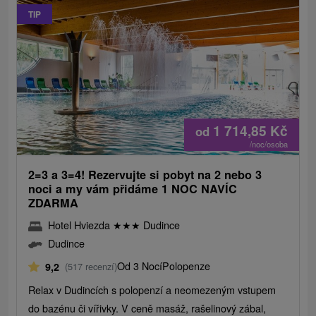
TIP
1 714,85
Kč
od
/noc/osoba
2=3 a 3=4! Rezervujte si pobyt na 2 nebo 3
noci a my vám přidáme 1 NOC NAVÍC
ZDARMA
Hotel Hviezda
★
★
★
Dudince
Dudince
Od 3 Nocí
Polopenze
9,2
(517 recenzí)
Relax v Dudincích s polopenzí a neomezeným vstupem
do bazénu či vířivky. V ceně masáž, rašelinový zábal,