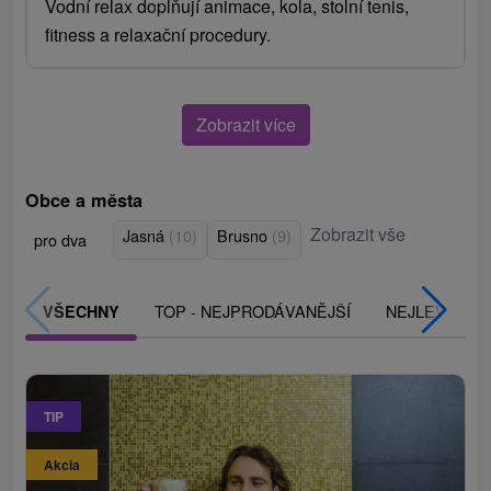
Vodní relax doplňují animace, kola, stolní tenis,
fitness a relaxační procedury.
Zobrazit více
Obce a města
Zobrazit vše
Jasná
(10)
Brusno
(9)
pro dva
TOP - NEJPRODÁVANĚJŠÍ
NEJLEVNĚJŠ
VŠECHNY
TIP
Akcia