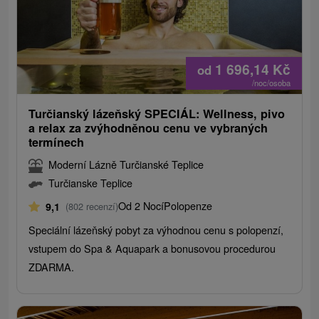
1 696,14
Kč
od
/noc/osoba
Turčianský lázeňský SPECIÁL: Wellness, pivo
a relax za zvýhodněnou cenu ve vybraných
termínech
Moderní Lázně Turčianské Teplice
Turčianske Teplice
Od 2 Nocí
Polopenze
9,1
(802 recenzí)
Speciální lázeňský pobyt za výhodnou cenu s polopenzí,
vstupem do Spa & Aquapark a bonusovou procedurou
ZDARMA.