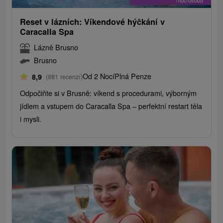
Reset v lázních: Víkendové hýčkání v
Caracalla Spa
Lázně Brusno
Brusno
Od 2 Nocí
Plná Penze
8,9
(881 recenzí)
Odpočiňte si v Brusně: víkend s procedurami, výborným
jídlem a vstupem do Caracalla Spa – perfektní restart těla
i mysli.