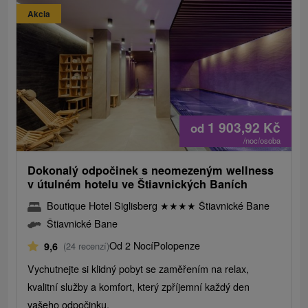
Akcia
1 903,92
Kč
od
/noc/osoba
Dokonalý odpočinek s neomezeným wellness
v útulném hotelu ve Štiavnických Baních
Boutique Hotel Siglisberg
★
★
★
★
Štiavnické Bane
Štiavnické Bane
Od 2 Nocí
Polopenze
9,6
(24 recenzí)
Vychutnejte si klidný pobyt se zaměřením na relax,
kvalitní služby a komfort, který zpříjemní každý den
vašeho odpočinku.