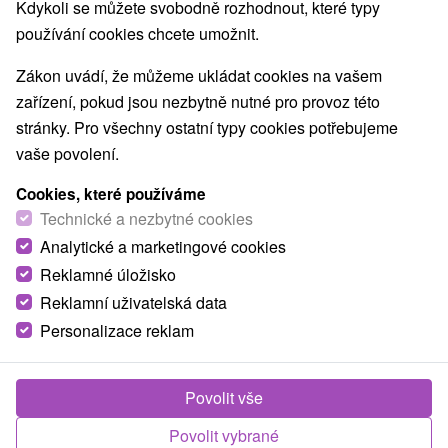
Nejprodávanější
Kdykoli se můžete svobodně rozhodnout, které typy
používání cookies chcete umožnit.
1.
Zákon uvádí, že můžeme ukládat cookies na vašem
zařízení, pokud jsou nezbytně nutné pro provoz této
stránky. Pro všechny ostatní typy cookies potřebujeme
vaše povolení.
Cookies, které používáme
1 696,14
Kč
od
Technické a nezbytné cookies
/noc/osoba
Analytické a marketingové cookies
Reklamné úložisko
Turčianský lázeňský SPECIÁL: Wellness, pivo
a relax za zvýhodněnou cenu ve vybraných
Reklamní uživatelská data
termínech
Personalizace reklam
Moderní Lázně Turčianské Teplice
Od 2 Nocí
Polopenze
Povolit vše
Speciální lázeňský pobyt za výhodnou cenu s
Povolit vybrané
polopenzí, vstupem do Spa & Aquapark a