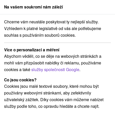
Na vašem soukromí nám záleží
člen skupiny
Sorger
Chceme vám neustále poskytovat ty nejlepší služby.
Pobyty na Slovensku
Pobyty v akci
Stredné Slovensko
Vzhledem k platné legislativě od vás ale potřebujeme
souhlas s používáním souborů cookies.
Pobyty v akci Stredné Slovensko
Více o personalizaci a měření
Kategorie
Abychom věděli, co se děje na webových stránkách a
mohli vám přizpůsobit nabídky či reklamu, používáme
Všechny kategorie
Pobyty v akci
(65)
cookies a také
služby společnosti Google
.
Wellness pobyty
Víkendové pobyty
(89)
(87)
Romantické pobyty
Pobyty pro seniory
(26)
(33)
Co jsou cookies?
Rodinné pobyty
(67)
Cookies jsou malé textové soubory, které mohou být
používány webovými stránkami, aby zefektivnily
uživatelský zážitek. Díky cookies vám můžeme nabízet
Vyberte lokalitu nebo termín
služby podle toho, co opravdu hledáte a chcete najít.