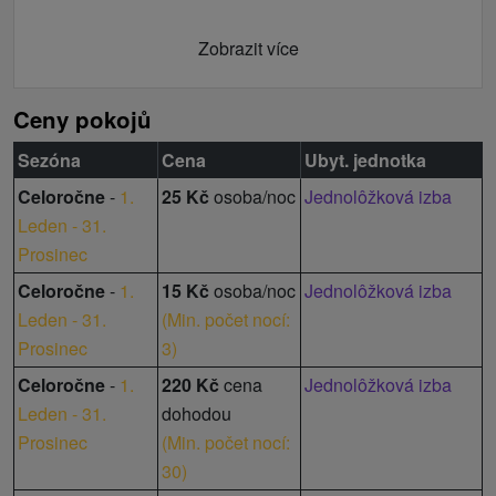
Zobrazit více
Ceny pokojů
Sezóna
Cena
Ubyt. jednotka
Celoročne
-
1.
25 Kč
osoba/noc
Jednolôžková izba
Leden - 31.
Prosinec
Celoročne
-
1.
15 Kč
osoba/noc
Jednolôžková izba
Leden - 31.
(
Min. počet nocí:
Prosinec
3
)
Celoročne
-
1.
220 Kč
cena
Jednolôžková izba
Leden - 31.
dohodou
Prosinec
(
Min. počet nocí:
30
)