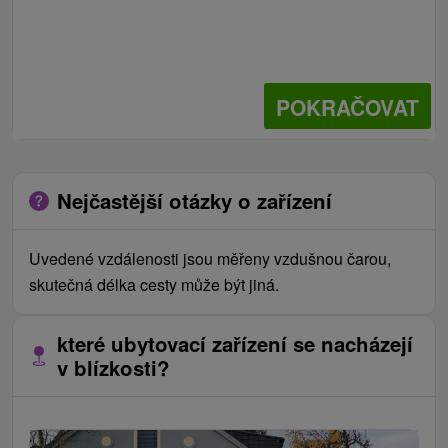
POKRAČOVAT
Nejčastější otázky o zařízení
Uvedené vzdálenosti jsou měřeny vzdušnou čarou,
skutečná délka cesty může být jiná.
které ubytovací zařízení se nacházejí
v blízkosti?