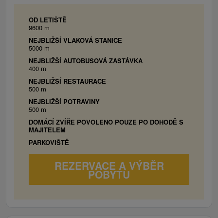
jednolôžok), 1x prístelka (rozkladacie kreslo),
balkón, chladnička, TV/káblová TV, WiFi,
OD LETIŠTĚ
9600 m
kúpeľňa s toaletou.
NEJBLIŽŠÍ VLAKOVÁ STANICE
2x Trojlôžková izba:
3x jednolôžková posteľ,
5000 m
balkón, chladnička, TV/káblová TV, WiFi,
NEJBLIŽŠÍ AUTOBUSOVÁ ZASTÁVKA
kúpeľňa s toaletou.
400 m
NEJBLIŽŠÍ RESTAURACE
500 m
NEJBLIŽŠÍ POTRAVINY
500 m
DOMÁCÍ ZVÍŘE POVOLENO POUZE PO DOHODĚ S
MAJITELEM
PARKOVIŠTĚ
REZERVACE A VÝBĚR
POBYTU