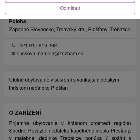
Odmítnut
Poloha
Západné Slovensko, Trnavský kraj, Piešťany, Trebatice
+421 917 816 262
buckova.marcela@zoznam.sk
Útulné ubytovanie v súkromí s vonkajším detským
ihriskom neďaleko Piešťan
O ZAŘÍZENÍ
Príjemné ubytovanie v krásnom prostredí regiónu
Stredné Považie, neďaleko kúpeľného mesta Piešťany,
v malebnej dedinke Trebatice, ponúka 7 spální s