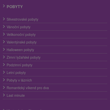
POBYTY
Silvestrovské pobyty
Vánoční pobyty
Velikonoční pobyty
Valentýnské pobyty
Halloween pobyty
Zimní lyžařské pobyty
Podzimní pobyty
Letní pobyty
Pobyty v lázních
Romantický víkend pro dva
Last minute