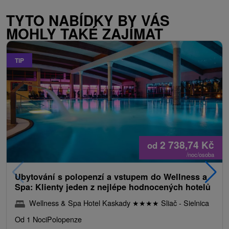
TYTO NABÍDKY BY VÁS
MOHLY TAKÉ ZAJÍMAT
TIP
2 738,74
Kč
od
/noc/osoba
Ubytování s polopenzí a vstupem do Wellness a
Spa: Klienty jeden z nejlépe hodnocených hotelů
Wellness & Spa Hotel Kaskady
★
★
★
★
Sliač - Sielnica
Od 1 Noci
Polopenze