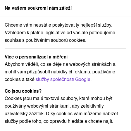
Na vašem soukromí nám záleží
člen skupiny
Sorger
Chceme vám neustále poskytovat ty nejlepší služby.
padné Slovensko
Trnavský kraj
Trebatice
Ubytovanie Trebatice
Vzhledem k platné legislativě od vás ale potřebujeme
souhlas s používáním souborů cookies.
Ubytovanie Trebatice
Trebatice
Více o personalizaci a měření
Abychom věděli, co se děje na webových stránkách a
mohli vám přizpůsobit nabídky či reklamu, používáme
REZERVACE A VÝBĚR POBYTU
cookies a také
služby společnosti Google
.
Kontaktujte přímo ubytovatele.
Co jsou cookies?
Navigovat do místa
Cookies jsou malé textové soubory, které mohou být
používány webovými stránkami, aby zefektivnily
O ZAŘÍZENÍ
VYBAVENÍ
uživatelský zážitek. Díky cookies vám můžeme nabízet
služby podle toho, co opravdu hledáte a chcete najít.