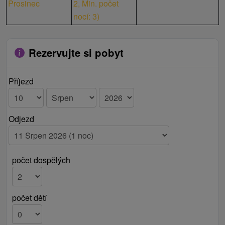
Prosinec
2,
Min. počet
nocí: 3
)
Rezervujte si pobyt
Příjezd
Odjezd
počet dospělých
počet dětí