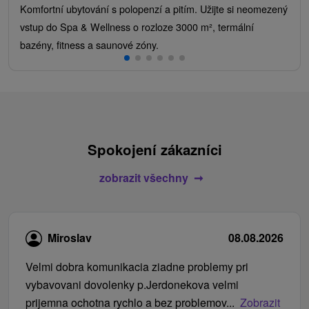
Komfortní ubytování s polopenzí a pitím. Užijte si neomezený
vstup do Spa & Wellness o rozloze 3000 m², termální
bazény, fitness a saunové zóny.
Spokojení zákazníci
zobrazit všechny
Miroslav
08.08.2026
Velmi dobra komunikacia ziadne problemy pri
vybavovani dovolenky p.Jerdonekova velmi
prijemna ochotna rychlo a bez problemov...
Zobrazit