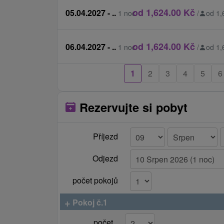
s domácím zvířetem je předložení 
od 1,624.00 Kč
05.04.2027 - ..
1 noc
/
od 1,
průkazu)
TIPY NA VÝLETY:
od 1,624.00 Kč
06.04.2027 - ..
1 noc
/
od 1,
Návštěva Botanické zahrady v Tatransk
1
2
3
4
5
6
Výlet do Muzea TANAPu v Tatranské Lo
Výlet do digitální galerie POLIANKOVO
Výlet do lanového parku SPIDER PARK 
Rezervujte si pobyt
Výlet do Ski Muzea v Tatranské Lomnici
Příjezd
Odjezd
počet pokojů
+
Pokoj č.1
počet