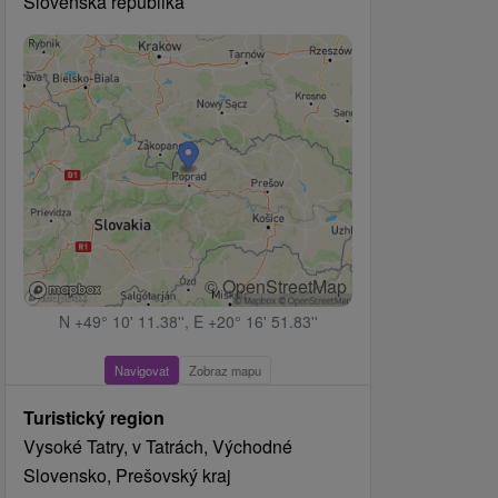
Slovenská republika
© OpenStreetMap
N +49° 10' 11.38'', E +20° 16' 51.83''
Navigovat
Zobraz mapu
Turistický region
Vysoké Tatry, v Tatrách, Východné
Slovensko, Prešovský kraj