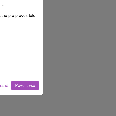
t.
tné pro provoz této
rvenec
2027
brané
Povolit vše