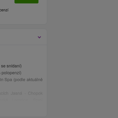
cenzí
se snídaní)
 polopenzí)
in Spa (podle aktuálně
iscích Jasná - Chopok
nská Lomnice, Starý