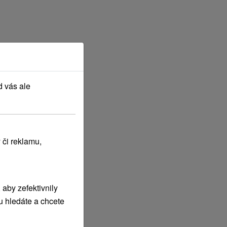
d vás ale
 či reklamu,
aby zefektivnily
u hledáte a chcete