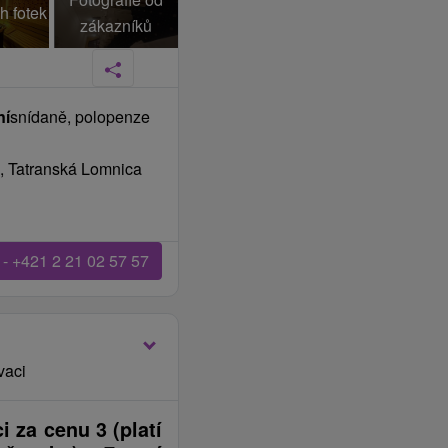
h fotek
zákazníků
ní
snídaně, polopenze
, Tatranská Lomnica
 - +421 2 21 02 57 57
vaci
 za cenu 3 (platí