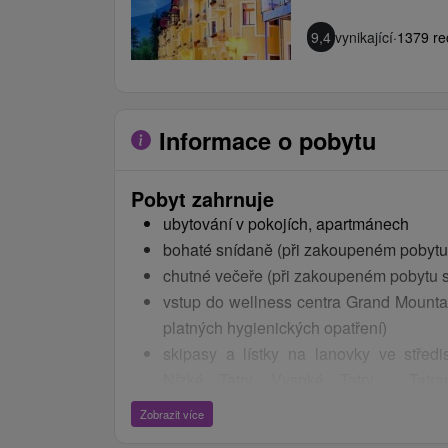
9,4
vynikající
·
1379 re
Informace o pobytu
Pobyt zahrnuje
ubytování v pokojích, apartmánech
bohaté snídaně (při zakoupeném pobytu 
chutné večeře (při zakoupeném pobytu s
vstup do wellness centra Grand Mounta
platných hygienických opatření)
skipasy a lístky na lanovky ve střed
Nízké Tatry, Vysoké Tatry - Tatra
Smokovec, Štrbské Pleso
Zobrazit více
vstupy do vodního parku Tatralandia