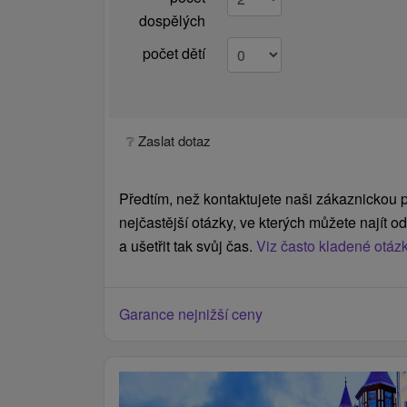
dospělých
počet dětí
❔ Zaslat dotaz
Předtím, než kontaktujete naši zákaznickou p
nejčastější otázky, ve kterých můžete najít 
a ušetřit tak svůj čas.
Viz často kladené otáz
Garance nejnižší ceny