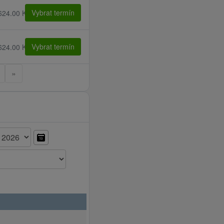
platného očkovacího
Vybrat termín
624.00 Kč
Vybrat termín
624.00 Kč
é Lomnici
»
mnici
 v Nové Poliance
v Tatranské Kotlině