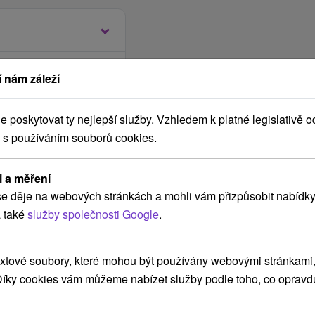
 využít i jako pěšácký
ch střediscích. Během
tky na lanovky v Jasné
 nám záleží
omácí a mezinárodní
do jednoho z vodních
malou gurmánskou
ální provozní doby.
poskytovat ty nejlepší služby. Vzhledem k platné legislativě o
ní "dress code" během
 s používáním souborů cookies.
py do vodních parků je
y formou teplých a
vace do Gopassu před
u á la carte. Večeře v
trovanou Gopass kartu
i a měření
 menu. Pro pohodový
 případě zájmu o vydání
e děje na webových stránkách a mohli vám přizpůsobit nabídky
ici Grand Lounge, jehož
její vydání na místě
 také
služby společnosti Google
.
í terasa.
í registrace klienta do
elu a je monitorováno
tků na lanovky a vstupy
xtové soubory, které mohou být používány webovými stránkami, 
i.
at?
 Díky cookies vám můžeme nabízet služby podle toho, co opravd
galerii, lobby baru, u