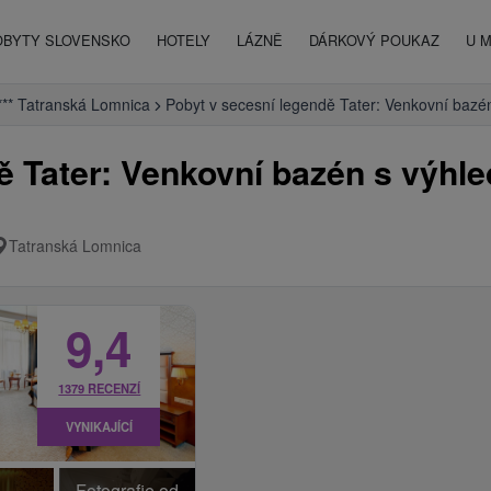
OBYTY SLOVENSKO
HOTELY
LÁZNĚ
DÁRKOVÝ POUKAZ
U 
*** Tatranská Lomnica
Pobyt v secesní legendě Tater: Venkovní bazé
ě Tater: Venkovní bazén s výhle
Tatranská Lomnica
9,4
1379 RECENZÍ
VYNIKAJÍCÍ
Fotografie od