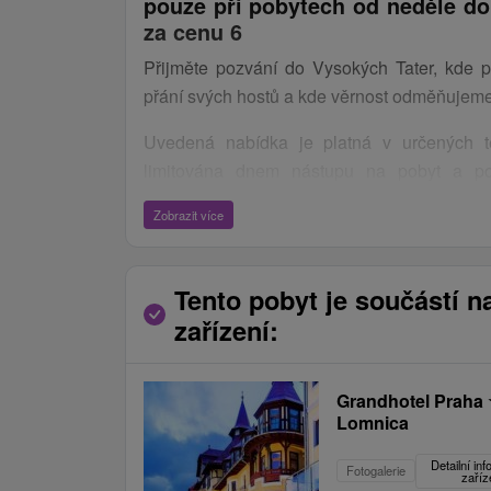
pouze při pobytech od neděle do 
za cenu 6
Přijměte pozvání do Vysokých Tater, kde p
přání svých hostů a kde věrnost odměňujeme 
Uvedená nabídka je platná v určených 
limitována dnem nástupu na pobyt a po
určených provozovatelem. Po vyčerpání pr
Zobrazit více
volných kapacit pro danou akci, nelze akc
využít. Při uplatnění nabídky je odečtena sle
Tento pobyt je součástí n
7 nocí za cenu 6
lze uplatnit v termínu 7.4. 
zařízení:
4 nocí za cenu 3
lze uplatnit v termínu 7.
17.12.2026
Grandhotel Praha
Lomnica
Detailní in
Fotogalerie
zaříz