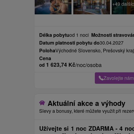
+49 dalšíc
Délka pobytu
od 1 noci
Možnosti stravová
Datum platnosti pobytu do
30.04.2027
Poloha
Východné Slovensko, Prešovský kraj
Cena
1 623,74
Kč
/noc/osoba
od
Zavolejte nám
Aktuální akce a výhody
Slevy a bonusy, které můžete využít při rezer
Užívejte si 1 noc ZDARMA - 4 noci