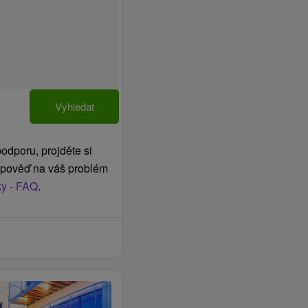
Vyhledat
odporu, projděte si
odpověď na váš problém
ky - FAQ
.