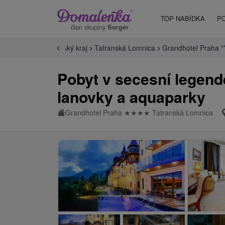
TOP NABÍDKA
P
člen skupiny
Sorger
 Slovensko
Prešovský kraj
Tatranská Lomnica
Grandhotel Praha *
Pobyt v secesní legend
lanovky a aquaparky
Grandhotel Praha
★
★
★
★
Tatranská Lomnica