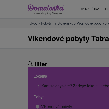
TOP NABÍDKA
P
člen skupiny
Sorger
Úvod
Pobyty na Slovensku
Víkendové pobyty
Víkendové pobyty Tatr
filter
Lokalita
Kam se chystáte? Zadejte lokalitu nebo
Pobyt
Víkendové pobyty