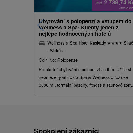
2 738,74
K
od
/noc/oso
Ubytování s polopenzí a vstupem do
Wellness a Spa: Klienty jeden z
nejlépe hodnocených hotelů
Wellness & Spa Hotel Kaskady
★
★
★
★
Sliač
- Sielnica
Od 1 Noci
Polopenze
Komfortní ubytování s polopenzí a pitím. Užijte si
neomezený vstup do Spa & Wellness o rozloze
3000 m², termální bazény, fitness a saunové zóny
Spokojení zákazníci