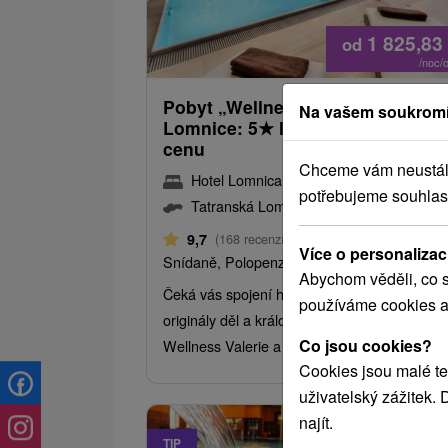
1 825,83
od
/noc/
Pobyt „Wellness & Art“ v Hotelu
Na vašem soukromí
Lomnice: 5
★
luxus za speciální
cenu
Chceme vám neustále 
Hotel Lomnica
★
★
★
★
Tatranská Lomn
potřebujeme souhlas
Tatranská Lomnica
Od 1 Noci
9,7
(168 recenzí)
Více o personalizac
Snídaně, Polopenze
Abychom věděli, co s
Čeká vás spojení historického luxusu, galerie
používáme cookies a
originály děl a královského odpočinku ve
Co jsou cookies?
Wellness Valerie a to už ať si vyberete pohod
Cookies jsou malé te
uživatelský zážitek.
najít.
TIP