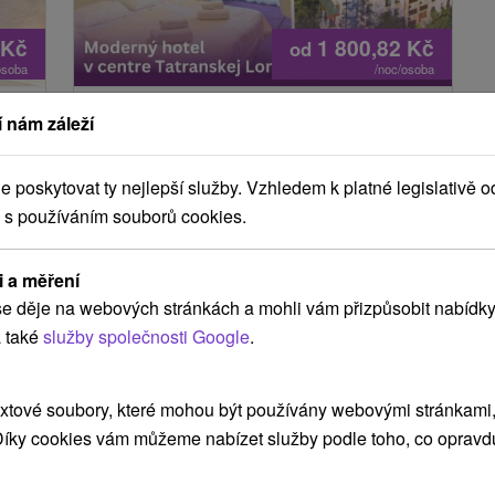
Kč
1 800,82
Kč
od
osoba
/noc/osoba
90 / 5 000 Tatry Relax & Fun: Pobyt
 nám záleží
s neomezeným vstupem do Relax
centra a zábavou pro celou rodinu
poskytovat ty nejlepší služby. Vzhledem k platné legislativě o
ica
Hotel Slovan
★
★
★
Tatranská Lomnica
 s používáním souborů cookies.
Tatranská Lomnica
Od 2 Nocí
Polopenze
9,4
(381 recenzí)
i a měření
Ubytování s polopenzí a neomezeným vstupem
e děje na webových stránkách a mohli vám přizpůsobit nabídky
 s
do Relax centra. V ceně je dětský koutek,
 také
služby společnosti Google
.
sportovní hry, pojištění na hory a sleva 15 % na
u...
masáže.
xtové soubory, které mohou být používány webovými stránkami, 
 Díky cookies vám můžeme nabízet služby podle toho, co opravd
TIP