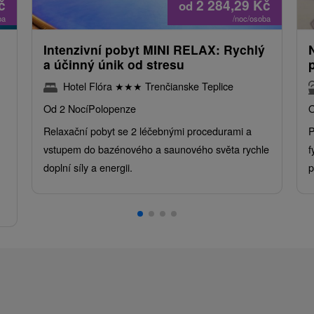
č
2 284,29
Kč
od
ba
/noc/osoba
Intenzivní pobyt MINI RELAX: Rychlý
a účinný únik od stresu
Hotel Flóra
★
★
★
Trenčianske Teplice
Od 2 Nocí
Polopenze
O
Relaxační pobyt se 2 léčebnými procedurami a
P
vstupem do bazénového a saunového světa rychle
f
doplní síly a energii.
p
.