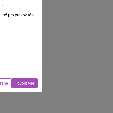
t.
tné pro provoz této
brané
Povolit vše