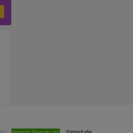
Zobrazit vše
(87)
Východné Slovensko
(61)