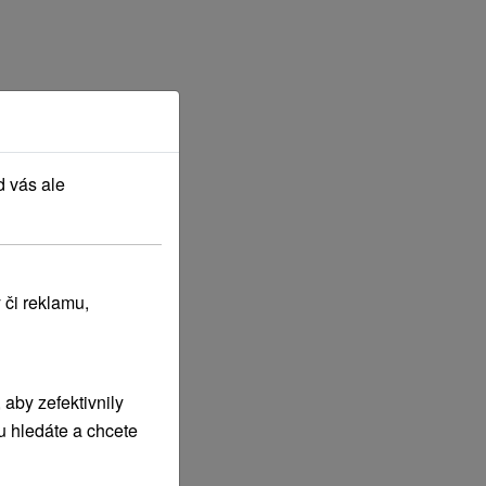
d vás ale
 či reklamu,
aby zefektivnily
u hledáte a chcete