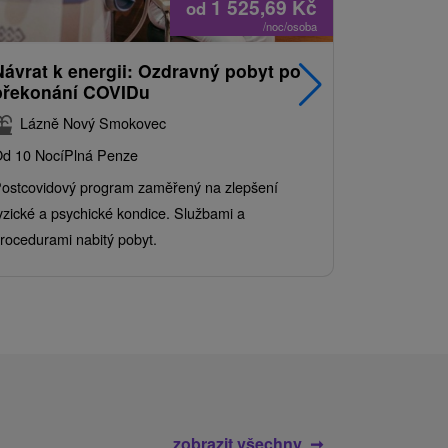
1 525,69
Kč
od
/noc/osoba
Návrat k energii: Ozdravný pobyt po
Nejprodá
překonání COVIDu
pobyt s
balíkem 
Lázně Nový Smokovec
Grand 
d 10 Nocí
Plná Penze
Od 2 Nocí
Al
ostcovidový program zaměřený na zlepšení
Užijte si pe
yzické a psychické kondice. Službami a
kde se skvěl
rocedurami nabitý pobyt.
služby pro c
zobrazit všechny