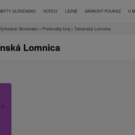
OBYTY SLOVENSKO
HOTELY
LÁZNĚ
DÁRKOVÝ POUKAZ
U 
Východné Slovensko
Prešovský kraj
Tatranská Lomnica
anská Lomnica
 název hotelu.