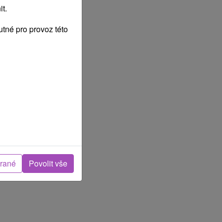
t.
tné pro provoz této
brané
Povolit vše