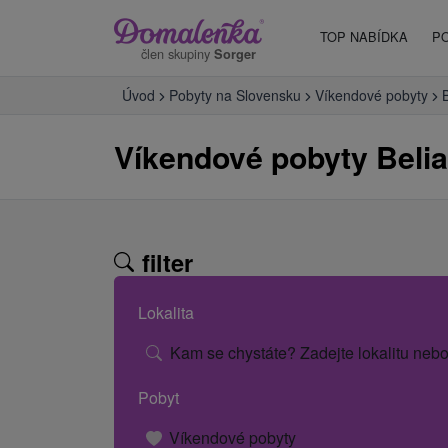
TOP NABÍDKA
P
člen skupiny
Sorger
Úvod
Pobyty na Slovensku
Víkendové pobyty
Víkendové pobyty Belia
filter
Lokalita
Kam se chystáte? Zadejte lokalitu nebo
Pobyt
Víkendové pobyty