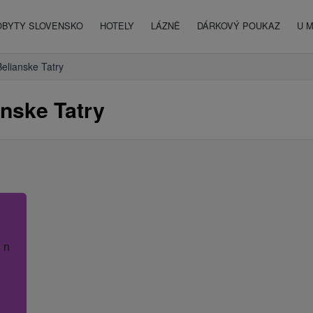
OBYTY SLOVENSKO
HOTELY
LÁZNĚ
DÁRKOVÝ POUKAZ
U 
Belianske Tatry
nske Tatry
 název hotelu.