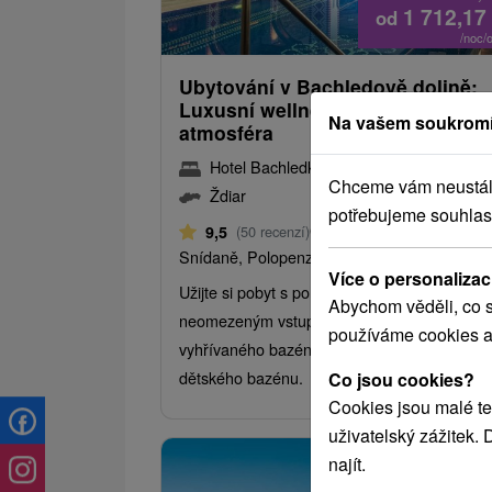
1 712,17
od
/noc/
Ubytování v Bachledově dolině:
Luxusní wellness, bazén a příje
Na vašem soukromí
atmosféra
Hotel Bachledka
★
★
★
★
Ždiar
Chceme vám neustále 
Ždiar
potřebujeme souhlas
Od 1 Noci
9,5
(50 recenzí)
Snídaně, Polopenze
Více o personalizac
Užijte si pobyt s polopenzí, uvítacím drinkem
Abychom věděli, co s
neomezeným vstupem do wellness a
používáme cookies a
vyhřívaného bazénu s mořskou vodou včetn
dětského bazénu.
Co jsou cookies?
Cookies jsou malé te
uživatelský zážitek.
najít.