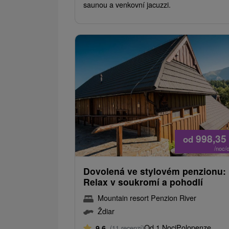
saunou a venkovní jacuzzi.
998,35
od
/noc/
Dovolená ve stylovém penzionu:
Relax v soukromí a pohodlí
Mountain resort Penzion River
Ždiar
Od 1 Noci
Polopenze
9,6
(11 recenzí)