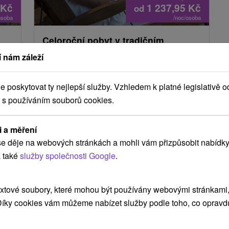
Kč
1 237,95
Kč
od
osoba
/noc/osoba
Celoroční pobyt v tradičním
mná
goralském rodinném penzionu se
 nám záleží
vstupem do wellness
Wellness Penzión
★
★
★
Strachan Ždiar
poskytovat ty nejlepší služby. Vzhledem k platné legislativě o
Ždiar
 s používáním souborů cookies.
Od 1 Noci
Snídaně, Polopenze
9,7
(7 recenzí)
Ubytování s flexibilní stravou, welcome drinkem
i a měření
 a
a wellnessem. V ceně jsou tématické večery s
e děje na webových stránkách a mohli vám přizpůsobit nabídky
živou hudbou, bezplatný minigolf a slevy na e-
 také
služby společnosti Google
.
ě
biky.
xtové soubory, které mohou být používány webovými stránkami, 
 Díky cookies vám můžeme nabízet služby podle toho, co opravd
TIP