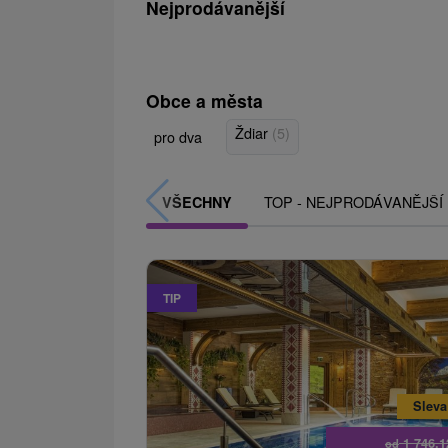
Nejprodávanější
Obce a města
Ždiar
(5)
pro dva
TOP - NEJPRODÁVANĚJŠÍ
VŠECHNY
TIP
Sleva
1 746,
od