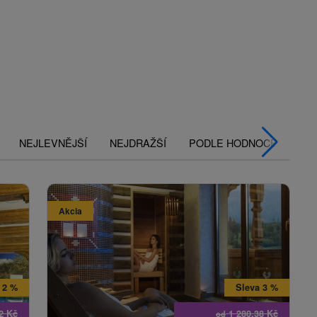
NEJLEVNĚJŠÍ
NEJDRAŽŠÍ
PODLE HODNOCENÍ
Akcia
 2 %
Sleva 3 %
12
Kč
1 280,38
Kč
od