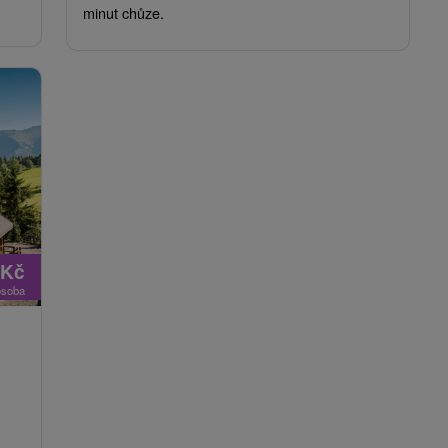
minut chůze.
Kč
osoba