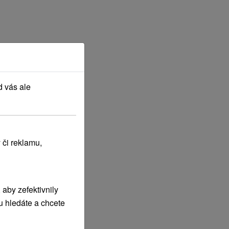
d vás ale
 či reklamu,
aby zefektivnily
u hledáte a chcete