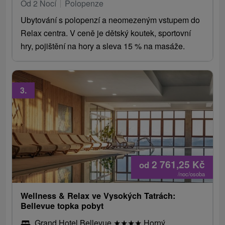
Od 2 Nocí
Polopenze
Ubytování s polopenzí a neomezeným vstupem do
Relax centra. V ceně je dětský koutek, sportovní
hry, pojištění na hory a sleva 15 % na masáže.
3.
2 761,25
Kč
od
/noc/osoba
Wellness & Relax ve Vysokých Tatrách:
Bellevue topka pobyt
Grand Hotel Bellevue
★
★
★
★
Horný