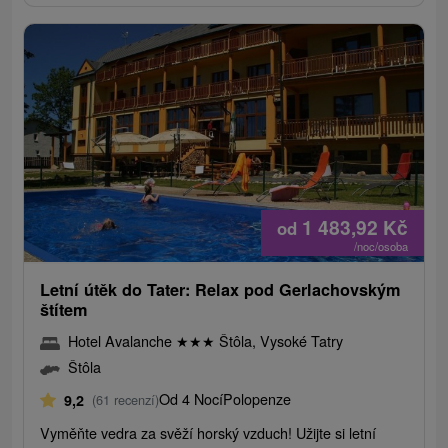
1 483,92
Kč
od
/noc/osoba
Letní útěk do Tater: Relax pod Gerlachovským
štítem
Hotel Avalanche
★
★
★
Štôla, Vysoké Tatry
Štôla
Od 4 Nocí
Polopenze
9,2
(61 recenzí)
Vyměňte vedra za svěží horský vzduch! Užijte si letní