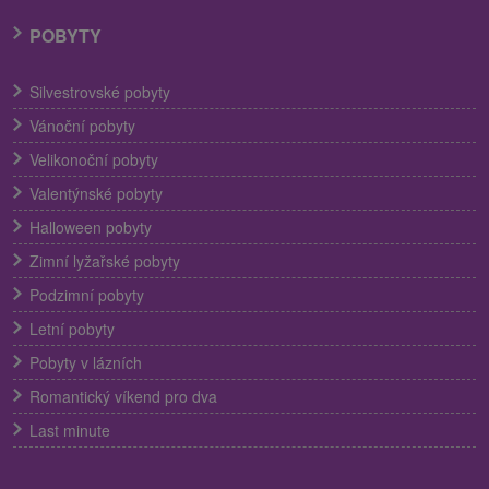
POBYTY
Silvestrovské pobyty
Vánoční pobyty
Velikonoční pobyty
Valentýnské pobyty
Halloween pobyty
Zimní lyžařské pobyty
Podzimní pobyty
Letní pobyty
Pobyty v lázních
Romantický víkend pro dva
Last minute