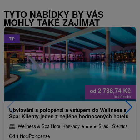
TYTO NABÍDKY BY VÁS
MOHLY TAKÉ ZAJÍMAT
TIP
2 738,74
Kč
od
/noc/osoba
Ubytování s polopenzí a vstupem do Wellness a
Spa: Klienty jeden z nejlépe hodnocených hotelů
Wellness & Spa Hotel Kaskady
★
★
★
★
Sliač - Sielnica
Od 1 Noci
Polopenze