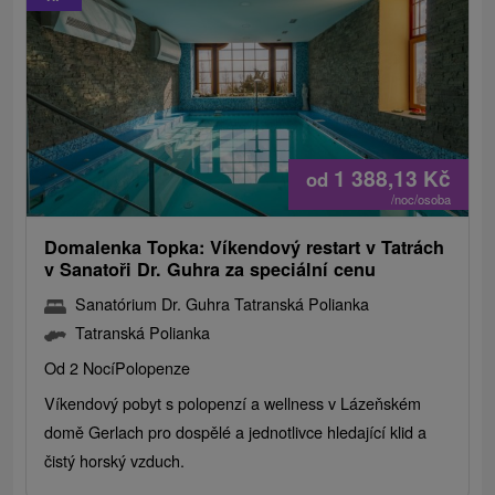
1 388,13
Kč
od
/noc/osoba
Domalenka Topka: Víkendový restart v Tatrách
v Sanatoři Dr. Guhra za speciální cenu
Sanatórium Dr. Guhra Tatranská Polianka
Tatranská Polianka
Od 2 Nocí
Polopenze
Víkendový pobyt s polopenzí a wellness v Lázeňském
domě Gerlach pro dospělé a jednotlivce hledající klid a
čistý horský vzduch.