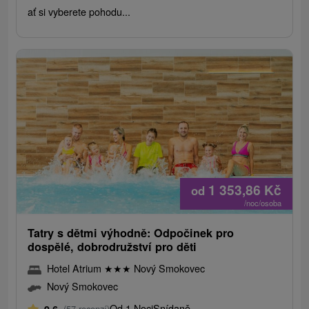
ať si vyberete pohodu...
1 353,86
Kč
od
/noc/osoba
Tatry s dětmi výhodně: Odpočinek pro
dospělé, dobrodružství pro děti
Hotel Atrium
★
★
★
Nový Smokovec
Nový Smokovec
Od 1 Noci
Snídaně
(57 recenzí)