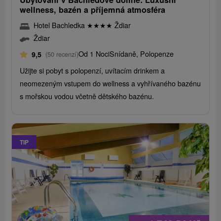
wellness, bazén a příjemná atmosféra
Hotel Bachledka
★
★
★
★
Ždiar
Ždiar
Od 1 Noci
Snídaně, Polopenze
9,5
(50 recenzí)
Užijte si pobyt s polopenzí, uvítacím drinkem a
neomezeným vstupem do wellness a vyhřívaného bazénu
s mořskou vodou včetně dětského bazénu.
TIP