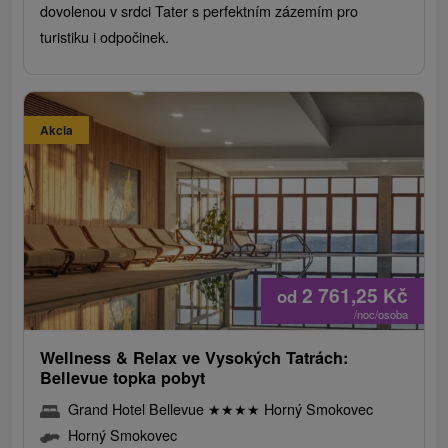
dovolenou v srdci Tater s perfektním zázemím pro
turistiku i odpočinek.
Akcia
2 761,25
Kč
od
/noc/osoba
Wellness & Relax ve Vysokých Tatrách:
Bellevue topka pobyt
Grand Hotel Bellevue
★
★
★
★
Horný Smokovec
Horný Smokovec