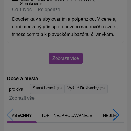
Smokovec
Od 1 Noci
Polopenze
Dovolenka v s ubytovaním a polpenziou. V cene aj
neobmedzený prístup do nového saunového sveta,
fitness centra a k plaveckému bazénu či vírivkám.
Zobrazit více
Obce a města
Stará Lesná
(6)
Vyšné Ružbachy
(5)
pro dva
Zobrazit vše
TOP - NEJPRODÁVANĚJŠÍ
NEJLEVNĚJŠ
VŠECHNY