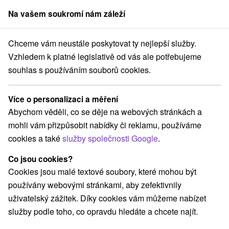
Na vašem soukromí nám záleží
člen skupiny
Sorger
Chceme vám neustále poskytovat ty nejlepší služby.
Pobyty na Slovensku
Víkendové pobyty
Východné Slovensko
Vzhledem k platné legislativě od vás ale potřebujeme
souhlas s používáním souborů cookies.
Víkendové pobyty Východné
Slovensko
Více o personalizaci a měření
Abychom věděli, co se děje na webových stránkách a
Kategorie
mohli vám přizpůsobit nabídky či reklamu, používáme
cookies a také
služby společnosti Google
.
Všechny kategorie
Pobyty v akci
(40)
Wellness pobyty
Víkendové pobyty
(61)
(61)
Co jsou cookies?
Romantické pobyty
Pobyty pro seniory
(18)
(24)
Cookies jsou malé textové soubory, které mohou být
Rodinné pobyty
(52)
používány webovými stránkami, aby zefektivnily
uživatelský zážitek. Díky cookies vám můžeme nabízet
služby podle toho, co opravdu hledáte a chcete najít.
Vyberte lokalitu nebo termín