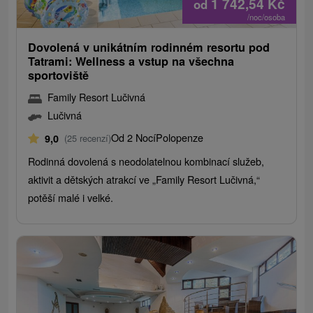
1 742,54
Kč
od
/noc/osoba
Dovolená v unikátním rodinném resortu pod
Tatrami: Wellness a vstup na všechna
sportoviště
Family Resort Lučivná
Lučivná
Od 2 Nocí
Polopenze
9,0
(25 recenzí)
Rodinná dovolená s neodolatelnou kombinací služeb,
aktivit a dětských atrakcí ve „Family Resort Lučivná,“
potěší malé i velké.