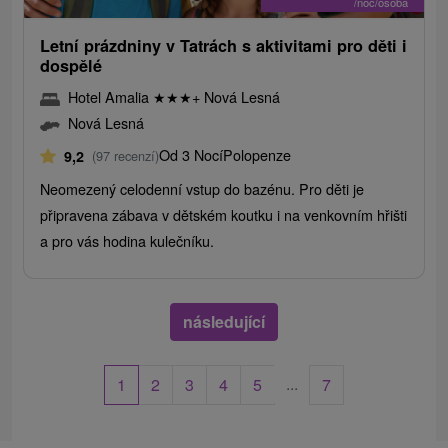
/noc/osoba
Letní prázdniny v Tatrách s aktivitami pro děti i
dospělé
Hotel Amalia
★
★
★
+ Nová Lesná
Nová Lesná
Od 3 Nocí
Polopenze
9,2
(97 recenzí)
Neomezený celodenní vstup do bazénu. Pro děti je
připravena zábava v dětském koutku i na venkovním hřišti
a pro vás hodina kulečníku.
následující
...
1
2
3
4
5
7