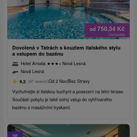
750,34
Kč
od
/noc/osoba
Dovolená v Tatrách s kouzlem italského stylu
a vstupem do bazénu
Hotel Amalia
★
★
★
+ Nová Lesná
Nová Lesná
Od 2 Nocí
Bez Stravy
9,2
(97 recenzí)
Vychutnejte si italskou kuchyni a posezení na letní terase.
Součástí pobytu je také volný vstup do vyhřívaného
bazénu s masážními tryskami.
TIP