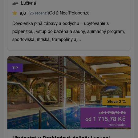
Lučivná
Od 2 Nocí
Polopenze
9,0
(25 recenzí)
Dovolenka plná zábavy a oddychu – ubytovanie s
polpenziou, vstup do bazéna a sauny, animačný program,
športoviská, ihriská, trampolíny aj...
TIP
Sleva 2 %
1 749,79
Kč
od
1 715,78
Kč
od
/noc/osoba
Ubytování v Bachledově dolině: Luxusní