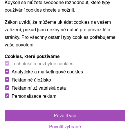
Kdykoli se můžete svobodně rozhodnout, které typy
Nejprodávanější
používání cookies chcete umožnit.
Zákon uvádí, že můžeme ukládat cookies na vašem
1.
zařízení, pokud jsou nezbytně nutné pro provoz této
stránky. Pro všechny ostatní typy cookies potřebujeme
vaše povolení.
Cookies, které používáme
Technické a nezbytné cookies
1 325,60
Kč
Analytické a marketingové cookies
od
/noc/osoba
Reklamné úložisko
Reklamní uživatelská data
Dovolená a relax pod Lomnickým štítem:
Vodní svět, který si zamilujete
Personalizace reklam
Hotel SOREA TITRIS
★
★
★
Tatranská
Lomnica
Povolit vše
Od 2 Nocí
Snídaně, Polopenze
Dovolená se snídaní a polopenzí v Tatranské
Povolit vybrané