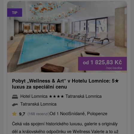
TIP
1 825,83
Kč
od
/noc/osoba
Pobyt „Wellness & Art“ v Hotelu Lomnice: 5
★
luxus za speciální cenu
Hotel Lomnica
★
★
★
★
Tatranská Lomnica
Tatranská Lomnica
Od 1 Noci
Snídaně, Polopenze
9,7
(168 recenzí)
Čeká vás spojení historického luxusu, galerie s originály
děl a královského odpočinku ve Wellness Valerie a to už