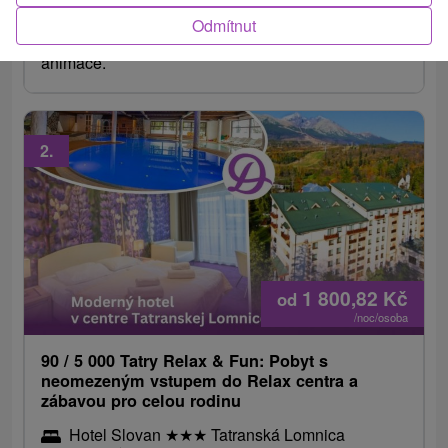
Lomnici. Neomezený vstup do AQUA Relax centra
Odmítnut
s tobogánem. Ve vybraných termínech bohaté
animace.
2.
1 800,82
Kč
od
/noc/osoba
90 / 5 000 Tatry Relax & Fun: Pobyt s
neomezeným vstupem do Relax centra a
zábavou pro celou rodinu
Hotel Slovan
★
★
★
Tatranská Lomnica