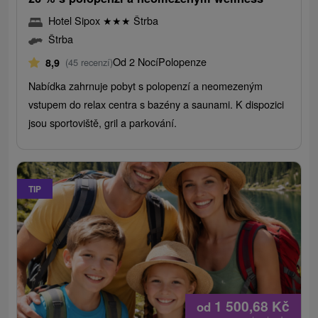
Hotel Sipox
★
★
★
Štrba
Štrba
Od 2 Nocí
Polopenze
8,9
(45 recenzí)
Nabídka zahrnuje pobyt s polopenzí a neomezeným
vstupem do relax centra s bazény a saunami. K dispozici
jsou sportoviště, gril a parkování.
TIP
1 500,68
Kč
od