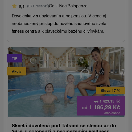
Od 1 Noci
Polopenze
9,1
(371 recenzí)
Dovolenka v s ubytovaním a polpenziou. V cene aj
neobmedzený prístup do nového saunového sveta,
fitness centra a k plaveckému bazénu či vírivkám.
TIP
Akcia
Sleva 17 %
1 423,15
Kč
od
1 186,29
Kč
od
/noc/osoba
Skvělá dovolená pod Tatrami se slevou až do
26 % s polopenzí a neomezeným wellness