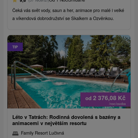
9,6
Čeká vás svět vody, saun a her, animace pro malé i velké
a víkendová dobrodružství se Skalkem a Ozvěnkou.
TIP
2 376,08
Kč
od
/noc/osoba
Léto v Tatrách: Rodinná dovolená s bazény a
animacemi v největším resortu
Family Resort Lučivná