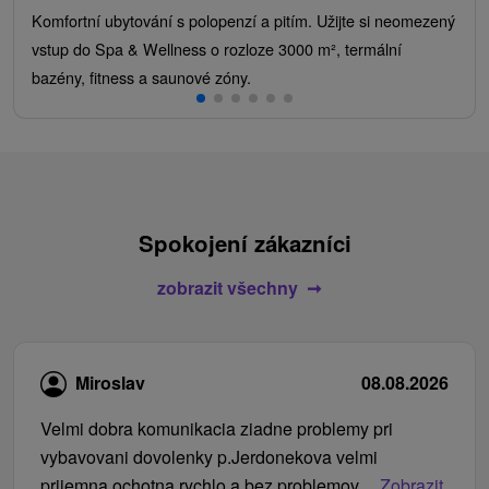
Komfortní ubytování s polopenzí a pitím. Užijte si neomezený
vstup do Spa & Wellness o rozloze 3000 m², termální
bazény, fitness a saunové zóny.
Spokojení zákazníci
zobrazit všechny
Miroslav
08.08.2026
Velmi dobra komunikacia ziadne problemy pri
vybavovani dovolenky p.Jerdonekova velmi
prijemna ochotna rychlo a bez problemov...
Zobrazit