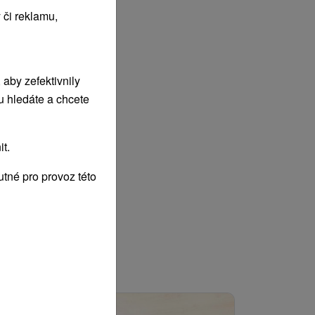
 či reklamu,
aby zefektivnily
u hledáte a chcete
t.
tné pro provoz této