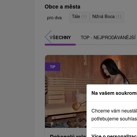
Obce a města
Tále
(1)
Nižná Boca
(1)
pro dva
TOP - NEJPRODÁVANĚJŠÍ
VŠECHNY
TIP
Na vašem soukromí
Chceme vám neustále 
1 007,96
od
potřebujeme souhlas
/noc/
Více o personalizac
Dokonalý relax v srdci Nízkých