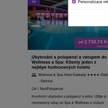
Personalizace re
TIP
2 738,74
K
od
/noc/oso
Ubytování s polopenzí a vstupem do
Wellness a Spa: Klienty jeden z
nejlépe hodnocených hotelů
Wellness & Spa Hotel Kaskady
★
★
★
★
Sliač
- Sielnica
Od 1 Noci
Polopenze
Komfortní ubytování s polopenzí a pitím. Užijte si
neomezený vstup do Spa & Wellness o rozloze