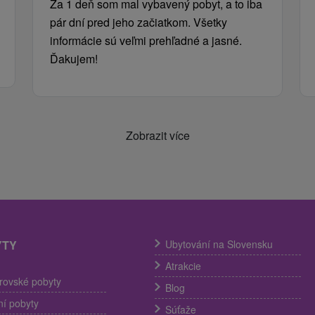
Za 1 deň som mal vybavený pobyt, a to iba
pár dní pred jeho začiatkom. Všetky
informácie sú veľmi prehľadné a jasné.
Ďakujem!
Zobrazit více
YTY
Ubytování na Slovensku
Atrakcie
trovské pobyty
Blog
í pobyty
Súťaže