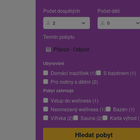
Počet dospělých
Počet dětí
Termín pobytu
Příjezd - Odjezd
Ubytování
Domácí mazlíček (1)
S bazénem (1)
Pro rodiny s dětmi (2)
Pobyt zahrnuje
Vstup do wellness (1)
Neomezený wellness (1)
Bazén (1)
Vířivka (2)
Sauna (2)
Karta výhod (