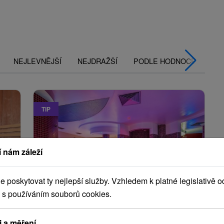
NEJLEVNĚJŠÍ
NEJDRAŽŠÍ
PODLE HODNOCENÍ
TIP
 nám záleží
poskytovat ty nejlepší služby. Vzhledem k platné legislativě o
Kč
1 975,90
Kč
od
 s používáním souborů cookies.
osoba
/noc/osoba
i a měření
Skvělá BYSTRÁ: Místo, kde začíná