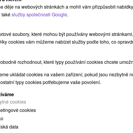
relax
e děje na webových stránkách a mohli vám přizpůsobit nabídky
 také
služby společnosti Google
.
Wellness hotel Bystrá
★
★
★
Tále
Tále
Od 2 Nocí
Polopenze
9,5
(153 recenzí)
xtové soubory, které mohou být používány webovými stránkami, 
 Díky cookies vám můžeme nabízet služby podle toho, co opravd
Neomezený vstup do bazénů, saun, vířivek a
ské
zážitkových sprch, vše v nádherném prostředí
ko
Nízkých Tater.
obodně rozhodnout, které typy používání cookies chcete umožni
me ukládat cookies na vašem zařízení, pokud jsou nezbytně nu
 ostatní typy cookies potřebujeme vaše povolení.
žíváme
ytné cookies
ketingové cookies
 MOHLY TAKÉ ZAJÍMAT
ko
lská data