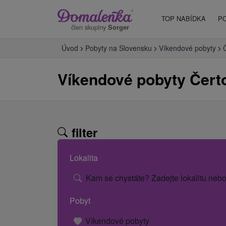
TOP NABÍDKA
P
člen skupiny
Sorger
Úvod
Pobyty na Slovensku
Víkendové pobyty
Víkendové pobyty Čert
filter
Lokalita
Kam se chystáte? Zadejte lokalitu nebo
Pobyt
Víkendové pobyty