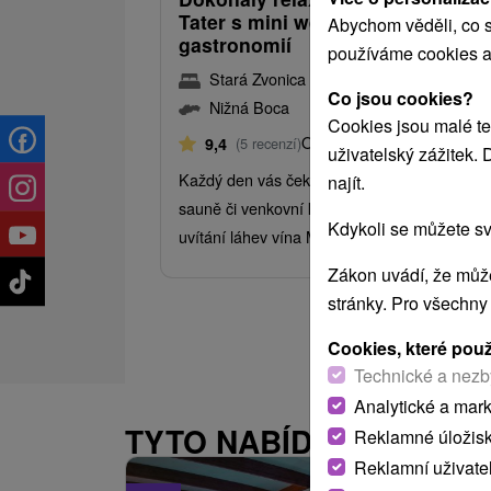
Tater s mini wellness a tradiční
Abychom věděli, co s
gastronomií
používáme cookies a
Stará Zvonica Nižná Boca
Co jsou cookies?
Nižná Boca
Cookies jsou malé te
Od 1 Noci
Snídaně
9,4
(5 recenzí)
uživatelský zážitek.
Každý den vás čeká hodina odpočinku ve fin
najít.
sauně či venkovní kádi, bohatá snídaně a ja
Kdykoli se můžete sv
uvítání láhev vína Masaryk.
Zákon uvádí, že může
stránky. Pro všechny
Cookies, které pou
Technické a nezb
Analytické a mar
TYTO NABÍDKY BY VÁS
Reklamné úložis
Reklamní uživate