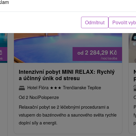
klam
Odmítnut
Povolit vy
č
2 284,29
Kč
od
ba
/noc/osoba
Intenzivní pobyt MINI RELAX: Rychlý
a účinný únik od stresu
Hotel Flóra
★
★
★
Trenčianske Teplice
Od 2 Nocí
Polopenze
O
Relaxační pobyt se 2 léčebnými procedurami a
P
vstupem do bazénového a saunového světa rychle
f
doplní síly a energii.
p