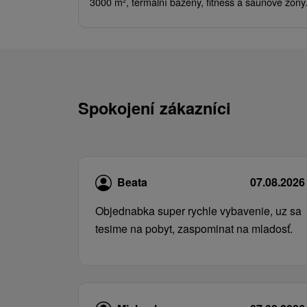
3000 m², termální bazény, fitness a saunové zóny
Spokojení zákazníci
Beata
07.08.2026
Objednabka super rychle vybavenie, uz sa
tesime na pobyt, zaspominat na mladosť.