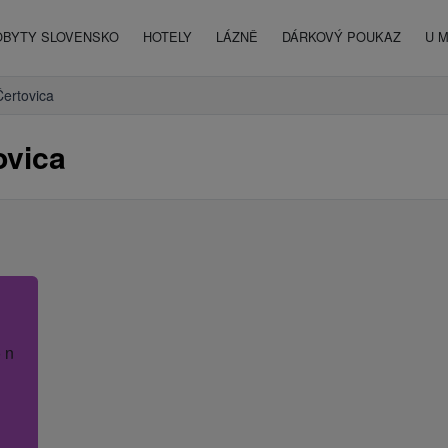
OBYTY SLOVENSKO
HOTELY
LÁZNĚ
DÁRKOVÝ POUKAZ
U 
Čertovica
ovica
 název hotelu.