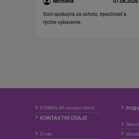
Michaela
07.08.2026
Som spokojná za ochotu, trpezlivosť a
rýchle vybavenie.
FORMULÁR emailoví klienti
POB
KONTAKTNÍ ÚDAJE
Silves
O nás
Vánočn