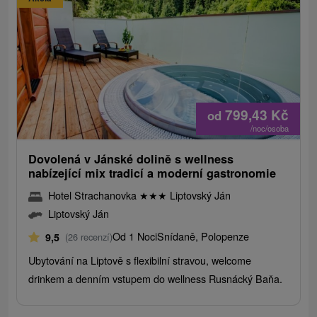
799,43
Kč
od
/noc/osoba
Dovolená v Jánské dolině s wellness
nabízející mix tradicí a moderní gastronomie
Hotel Strachanovka
★
★
★
Liptovský Ján
Liptovský Ján
Od 1 Noci
Snídaně, Polopenze
9,5
(26 recenzí)
Ubytování na Liptově s flexibilní stravou, welcome
drinkem a denním vstupem do wellness Rusnácký Baňa.