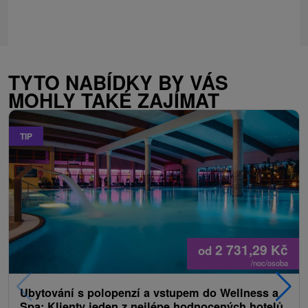
TYTO NABÍDKY BY VÁS
MOHLY TAKÉ ZAJÍMAT
TIP
2 731,29
Kč
od
/noc/osoba
Ubytování s polopenzí a vstupem do Wellness a
Spa: Klienty jeden z nejlépe hodnocených hotelů