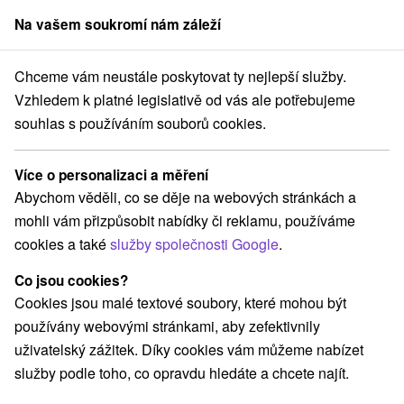
Na vašem soukromí nám záleží
člen skupiny
Sorger
Chceme vám neustále poskytovat ty nejlepší služby.
Pobyty na Slovensku
Víkendové pobyty
Jánska dolina
Vzhledem k platné legislativě od vás ale potřebujeme
souhlas s používáním souborů cookies.
Víkendové pobyty Jánska dolina
Více o personalizaci a měření
Kategorie
Abychom věděli, co se děje na webových stránkách a
mohli vám přizpůsobit nabídky či reklamu, používáme
Všechny kategorie
Pobyty v akci
(3)
cookies a také
služby společnosti Google
.
Wellness pobyty
Víkendové pobyty
(4)
(4)
Romantické pobyty
Pobyty pro seniory
(1)
(1)
Co jsou cookies?
Rodinné pobyty
(4)
Cookies jsou malé textové soubory, které mohou být
používány webovými stránkami, aby zefektivnily
uživatelský zážitek. Díky cookies vám můžeme nabízet
Vyberte lokalitu nebo termín
služby podle toho, co opravdu hledáte a chcete najít.