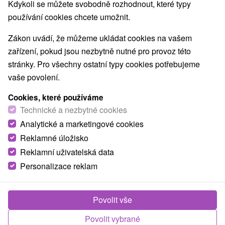
Nejprodávanější
Kdykoli se můžete svobodně rozhodnout, které typy
používání cookies chcete umožnit.
Zákon uvádí, že můžeme ukládat cookies na vašem
Obce a města
zařízení, pokud jsou nezbytně nutné pro provoz této
stránky. Pro všechny ostatní typy cookies potřebujeme
Liptovský Ján
(4)
pro dva
vaše povolení.
Cookies, které používáme
TOP - NEJPRODÁVANĚJŠÍ
NEJLEVNĚJŠ
VŠECHNY
Technické a nezbytné cookies
Analytické a marketingové cookies
Reklamné úložisko
Reklamní uživatelská data
Personalizace reklam
Povolit vše
Povolit vybrané