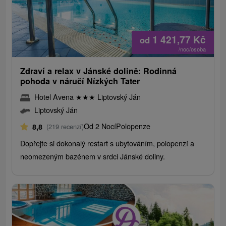
1 421,77
Kč
od
/noc/osoba
Zdraví a relax v Jánské dolině: Rodinná
pohoda v náručí Nízkých Tater
Hotel Avena
★
★
★
Liptovský Ján
Liptovský Ján
Od 2 Nocí
Polopenze
8,8
(219 recenzí)
Dopřejte si dokonalý restart s ubytováním, polopenzí a
neomezeným bazénem v srdci Jánské doliny.