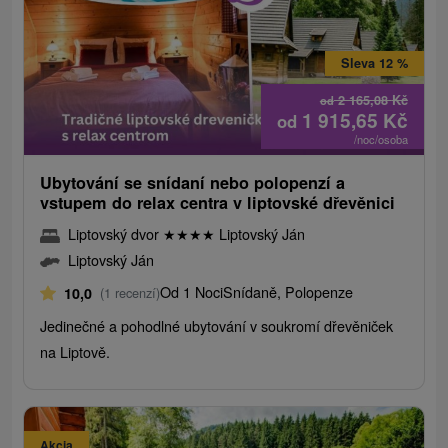
Sleva 12 %
2 165,08
Kč
od
1 915,65
Kč
od
/noc/osoba
Ubytování se snídaní nebo polopenzí a
vstupem do relax centra v liptovské dřevěnici
Liptovský dvor
★
★
★
★
Liptovský Ján
Liptovský Ján
Od 1 Noci
Snídaně, Polopenze
10,0
(1 recenzí)
Jedinečné a pohodlné ubytování v soukromí dřevěniček
na Liptově.
Akcia