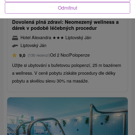
1 820,86
Kč
od
Odmítnut
/noc/osoba
Dovolená plná zdraví: Neomezený wellness a
dárek v podobě léčebných procedur
Hotel Alexandra
★
★
★
Liptovský Ján
Liptovský Ján
Od 2 Nocí
Polopenze
9,0
(130 recenzí)
Užijte si ubytování s bufetovou polopenzí, 25 m bazénem
a wellness. V ceně pobytu získáte procedury dle délky
pobytu a skvělou slevu 30% na masáže.