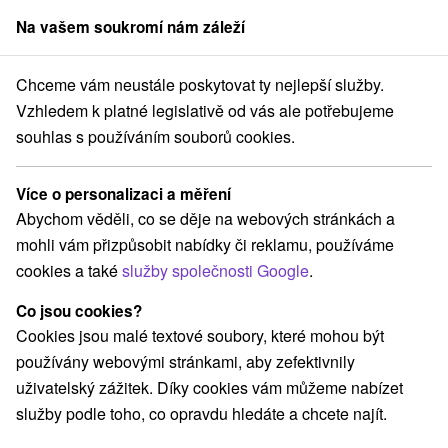
Na vašem soukromí nám záleží
člen skupiny
Sorger
Chceme vám neustále poskytovat ty nejlepší služby.
Pobyty na Slovensku
Víkendové pobyty
Liptov
Vzhledem k platné legislativě od vás ale potřebujeme
souhlas s používáním souborů cookies.
Víkendové pobyty Liptov
Více o personalizaci a měření
Kategorie
Abychom věděli, co se děje na webových stránkách a
mohli vám přizpůsobit nabídky či reklamu, používáme
Všechny kategorie
Pobyty v akci
(27)
cookies a také
služby společnosti Google
.
Wellness pobyty
Víkendové pobyty
(32)
(37)
Romantické pobyty
Pobyty pro seniory
(15)
(14)
Co jsou cookies?
Rodinné pobyty
(34)
Cookies jsou malé textové soubory, které mohou být
používány webovými stránkami, aby zefektivnily
uživatelský zážitek. Díky cookies vám můžeme nabízet
Vyberte lokalitu nebo termín
služby podle toho, co opravdu hledáte a chcete najít.