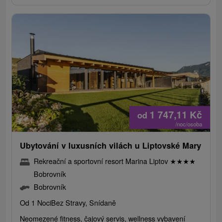
1 747,11
Kč
od
/noc/osoba
Ubytování v luxusních vilách u Liptovské Mary
Rekreační a sportovní resort Marina Liptov
★
★
★
★
Bobrovník
Bobrovník
Od 1 Noci
Bez Stravy, Snídaně
Neomezené fitness, čajový servis, wellness vybavení