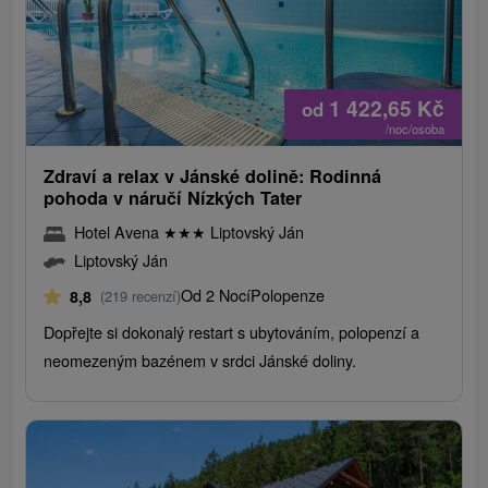
1 422,65
Kč
od
/noc/osoba
Zdraví a relax v Jánské dolině: Rodinná
pohoda v náručí Nízkých Tater
Hotel Avena
★
★
★
Liptovský Ján
Liptovský Ján
Od 2 Nocí
Polopenze
8,8
(219 recenzí)
Dopřejte si dokonalý restart s ubytováním, polopenzí a
neomezeným bazénem v srdci Jánské doliny.