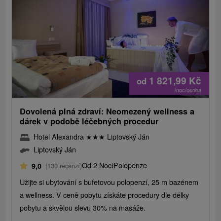
1 821,99
Kč
od
/noc/osoba
Dovolená plná zdraví: Neomezený wellness a
dárek v podobě léčebných procedur
Hotel Alexandra
★
★
★
Liptovský Ján
Liptovský Ján
Od 2 Nocí
Polopenze
9,0
(130 recenzí)
Užijte si ubytování s bufetovou polopenzí, 25 m bazénem
a wellness. V ceně pobytu získáte procedury dle délky
pobytu a skvělou slevu 30% na masáže.