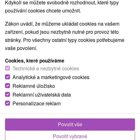
Nejprodávanější
Kdykoli se můžete svobodně rozhodnout, které typy
používání cookies chcete umožnit.
1.
Zákon uvádí, že můžeme ukládat cookies na vašem
zařízení, pokud jsou nezbytně nutné pro provoz této
stránky. Pro všechny ostatní typy cookies potřebujeme
vaše povolení.
Cookies, které používáme
1 821,99
Kč
od
Technické a nezbytné cookies
/noc/osoba
Analytické a marketingové cookies
Reklamné úložisko
Dovolená plná zdraví: Neomezený wellness a
dárek v podobě léčebných procedur
Reklamní uživatelská data
Personalizace reklam
Hotel Alexandra
★
★
★
Liptovský Ján
Od 2 Nocí
Polopenze
Užijte si ubytování s bufetovou polopenzí, 25 m
Povolit vše
bazénem a wellness. V ceně pobytu získáte
Povolit vybrané
procedury dle délky pobytu a skvělou slevu 30% na