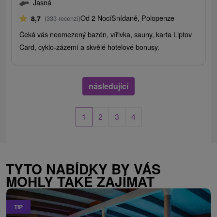
Jasná
Od 2 Nocí
Snídaně, Polopenze
8,7
(333 recenzí)
Čeká vás neomezený bazén, vířivka, sauny, karta Liptov
Card, cyklo-zázemí a skvělé hotelové bonusy.
následující
1
2
3
4
TYTO NABÍDKY BY VÁS
MOHLY TAKÉ ZAJÍMAT
TIP