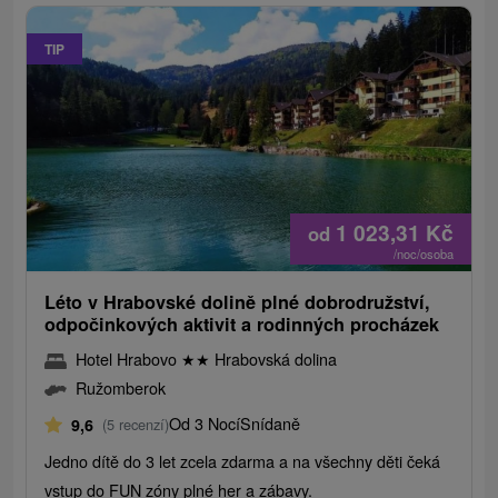
TIP
1 023,31
Kč
od
/noc/osoba
Léto v Hrabovské dolině plné dobrodružství,
odpočinkových aktivit a rodinných procházek
Hotel Hrabovo
★
★
Hrabovská dolina
Ružomberok
Od 3 Nocí
Snídaně
9,6
(5 recenzí)
Jedno dítě do 3 let zcela zdarma a na všechny děti čeká
vstup do FUN zóny plné her a zábavy.