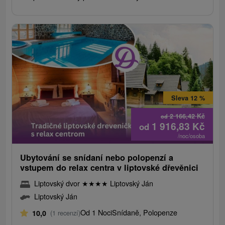
Sleva 12 %
2 166,42
Kč
od
1 916,83
Kč
od
/noc/osoba
Ubytování se snídaní nebo polopenzí a
vstupem do relax centra v liptovské dřevěnici
Liptovský dvor
★
★
★
★
Liptovský Ján
Liptovský Ján
Od 1 Noci
Snídaně, Polopenze
10,0
(1 recenzí)