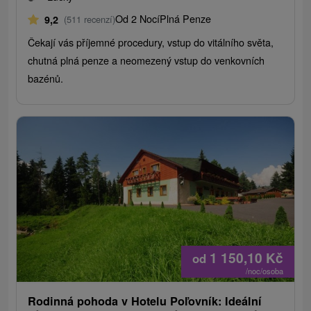
Od 2 Nocí
Plná Penze
9,2
(511 recenzí)
Čekají vás příjemné procedury, vstup do vitálního světa,
chutná plná penze a neomezený vstup do venkovních
bazénů.
1 150,10
Kč
od
/noc/osoba
Rodinná pohoda v Hotelu Poľovník: Ideální