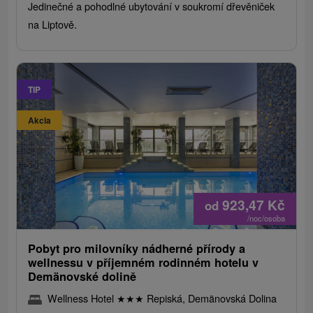
Jedinečné a pohodlné ubytování v soukromí dřevěniček
na Liptově.
TIP
Akcia
923,47
Kč
od
/noc/osoba
Pobyt pro milovníky nádherné přírody a
wellnessu v příjemném rodinném hotelu v
Demänovské dolině
Wellness Hotel
★
★
★
Repiská, Demänovská Dolina