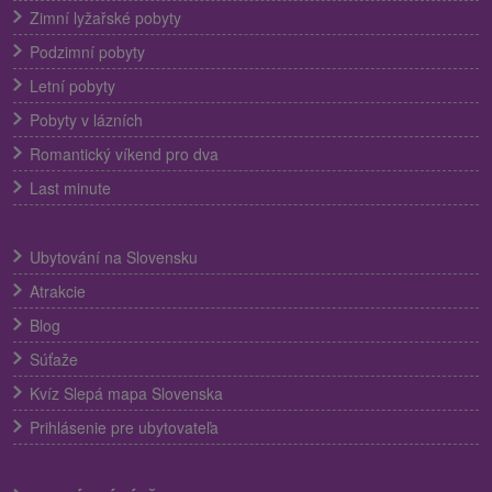
Zimní lyžařské pobyty
Podzimní pobyty
Letní pobyty
Pobyty v lázních
Romantický víkend pro dva
Last minute
Ubytování na Slovensku
Atrakcie
Blog
Súťaže
Kvíz Slepá mapa Slovenska
Prihlásenie pre ubytovateľa