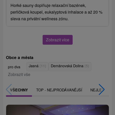
Horké sauny doplňuje relaxační bazének,
perličková koupel, eukalyptová inhalace a až 20 %
sleva na privátní wellness zónu.
Zobrazit více
Obce a města
Jasná
(11)
Demänovská Dolina
(5)
pro dva
Zobrazit vše
TOP - NEJPRODÁVANĚJŠÍ
NEJLEVNĚJŠ
VŠECHNY