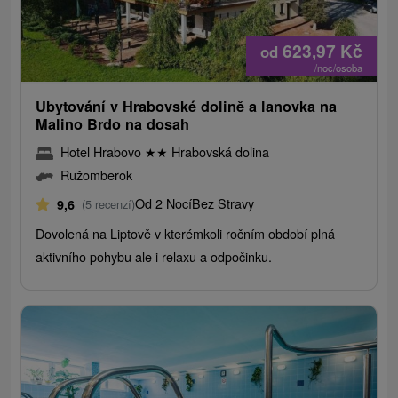
623,97
Kč
od
/noc/osoba
Ubytování v Hrabovské dolině a lanovka na
Malino Brdo na dosah
Hotel Hrabovo
★
★
Hrabovská dolina
Ružomberok
Od 2 Nocí
Bez Stravy
9,6
(5 recenzí)
Dovolená na Liptově v kterémkoli ročním období plná
aktivního pohybu ale i relaxu a odpočinku.