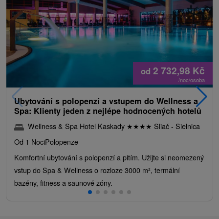
2 732,98
Kč
od
/noc/osoba
Ubytování s polopenzí a vstupem do Wellness a
Spa: Klienty jeden z nejlépe hodnocených hotelů
Wellness & Spa Hotel Kaskady
★
★
★
★
Sliač - Sielnica
Od 1 Noci
Polopenze
Komfortní ubytování s polopenzí a pitím. Užijte si neomezený
vstup do Spa & Wellness o rozloze 3000 m², termální
bazény, fitness a saunové zóny.