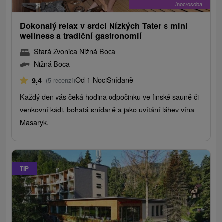
/noc/osoba
Dokonalý relax v srdci Nízkých Tater s mini
wellness a tradiční gastronomií
Stará Zvonica Nižná Boca
Nižná Boca
Od 1 Noci
Snídaně
9,4
(5 recenzí)
Každý den vás čeká hodina odpočinku ve finské sauně či
venkovní kádi, bohatá snídaně a jako uvítání láhev vína
Masaryk.
TIP