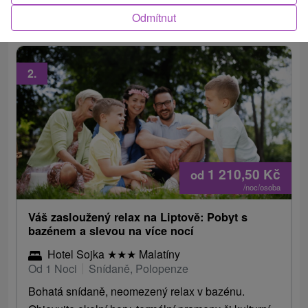
masáže.
Odmítnut
2.
1 210,50
Kč
od
/noc/osoba
Váš zasloužený relax na Liptově: Pobyt s
bazénem a slevou na více nocí
Hotel Sojka
★
★
★
Malatíny
Od 1 Noci
Snídaně, Polopenze
Bohatá snídaně, neomezený relax v bazénu.