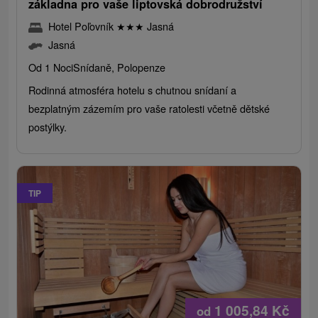
základna pro vaše liptovská dobrodružství
Hotel Poľovník
★
★
★
Jasná
Jasná
Od 1 Noci
Snídaně, Polopenze
Rodinná atmosféra hotelu s chutnou snídaní a
bezplatným zázemím pro vaše ratolesti včetně dětské
postýlky.
TIP
1 005,84
Kč
od