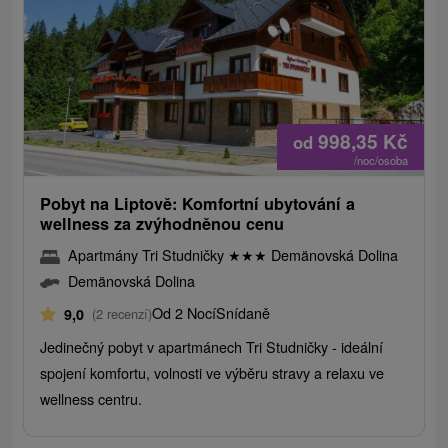
998,35
Kč
od
/noc/osoba
Pobyt na Liptově: Komfortní ubytování a
wellness za zvýhodněnou cenu
Apartmány Tri Studničky
★
★
★
Demänovská Dolina
Demänovská Dolina
Od 2 Nocí
Snídaně
9,0
(2 recenzí)
Jedinečný pobyt v apartmánech Tri Studničky - ideální
spojení komfortu, volnosti ve výběru stravy a relaxu ve
wellness centru.