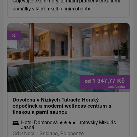
Objevujte okolní hory, termální prameny či kulturní
památky v kterémkoli ročním období.
3.
1 347,77
Kč
od
/noc/osoba
Dovolená v Nízkých Tatrách: Horský
odpočinek a moderní wellness centrum s
finskou a parní saunou
Hotel Demänová
★
★
★
★
Liptovský Mikuláš -
Jasná
Od 2 Nocí
Snídaně, Polopenze