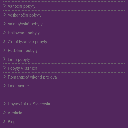
Vánoční pobyty
Velikonoční pobyty
Valentýnské pobyty
Halloween pobyty
Zimní lyžařské pobyty
Podzimní pobyty
Letní pobyty
Pobyty v lázních
Romantický víkend pro dva
Last minute
Ubytování na Slovensku
Atrakcie
Blog