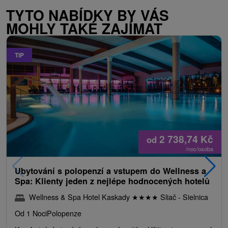
TYTO NABÍDKY BY VÁS
MOHLY TAKÉ ZAJÍMAT
TIP
2 738,74
Kč
od
/noc/osoba
Ubytování s polopenzí a vstupem do Wellness a
Spa: Klienty jeden z nejlépe hodnocených hotelů
Wellness & Spa Hotel Kaskady
★
★
★
★
Sliač - Sielnica
Od 1 Noci
Polopenze