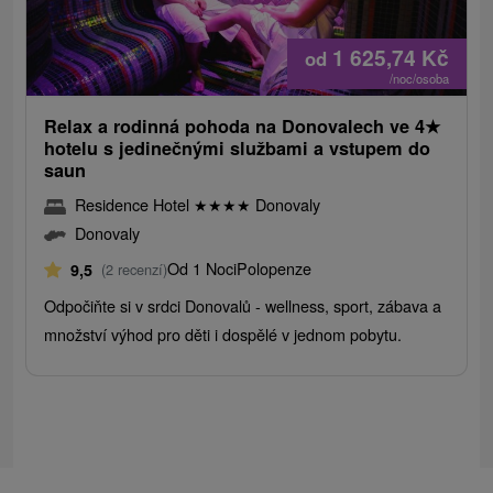
1 625,74
Kč
od
/noc/osoba
Relax a rodinná pohoda na Donovalech ve 4
★
hotelu s jedinečnými službami a vstupem do
saun
Residence Hotel
★
★
★
★
Donovaly
Donovaly
Od 1 Noci
Polopenze
9,5
(2 recenzí)
Odpočiňte si v srdci Donovalů - wellness, sport, zábava a
množství výhod pro děti i dospělé v jednom pobytu.