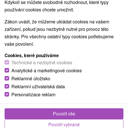
Kdykoli se můžete svobodně rozhodnout, které typy
používání cookies chcete umožnit.
Obce a města
Zákon uvádí, že můžeme ukládat cookies na vašem
zařízení, pokud jsou nezbytně nutné pro provoz této
pro dva
stránky. Pro všechny ostatní typy cookies potřebujeme
vaše povolení.
TOP - NEJPRODÁVANĚJŠÍ
NEJLEVNĚJŠ
VŠECHNY
Cookies, které používáme
Technické a nezbytné cookies
Analytické a marketingové cookies
TIP
Reklamné úložisko
Reklamní uživatelská data
Akcia
Personalizace reklam
Povolit vše
2 075,94
Kč
od
Povolit vybrané