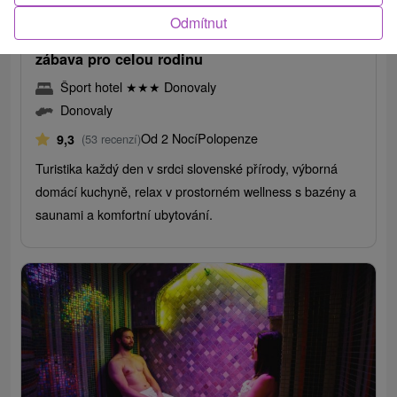
/noc/osoba
Odmítnut
Dovolená na Donovalech: wellness, sport a
zábava pro celou rodinu
Šport hotel
★
★
★
Donovaly
Donovaly
Od 2 Nocí
Polopenze
9,3
(53 recenzí)
Turistika každý den v srdci slovenské přírody, výborná
domácí kuchyně, relax v prostorném wellness s bazény a
saunami a komfortní ubytování.