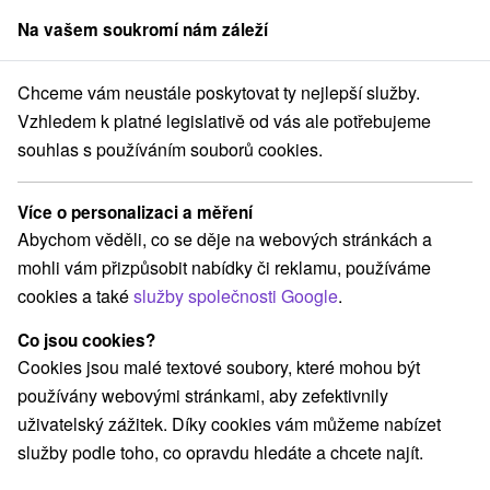
Na vašem soukromí nám záleží
člen skupiny
Sorger
Chceme vám neustále poskytovat ty nejlepší služby.
ndové pobyty
Stredné Slovensko
Banskobystrický kraj
Donovaly
Vzhledem k platné legislativě od vás ale potřebujeme
souhlas s používáním souborů cookies.
Víkendové pobyty Donovaly
Více o personalizaci a měření
Kategorie
Abychom věděli, co se děje na webových stránkách a
mohli vám přizpůsobit nabídky či reklamu, používáme
Všechny kategorie
Pobyty v akci
(2)
cookies a také
služby společnosti Google
.
Wellness pobyty
Víkendové pobyty
(2)
(2)
Rodinné pobyty
(2)
Co jsou cookies?
Cookies jsou malé textové soubory, které mohou být
používány webovými stránkami, aby zefektivnily
Vyberte lokalitu nebo termín
uživatelský zážitek. Díky cookies vám můžeme nabízet
služby podle toho, co opravdu hledáte a chcete najít.
Nejprodávanější