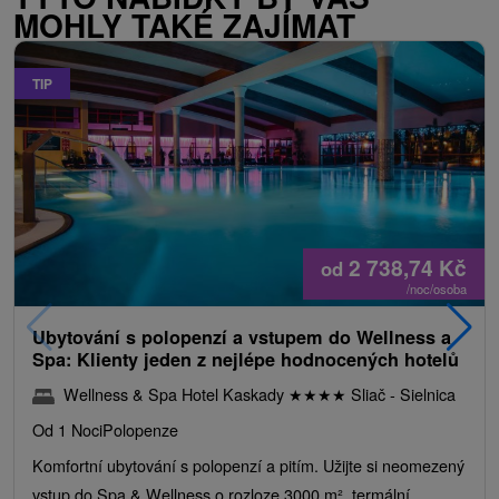
MOHLY TAKÉ ZAJÍMAT
TIP
2 738,74
Kč
od
/noc/osoba
Ubytování s polopenzí a vstupem do Wellness a
Spa: Klienty jeden z nejlépe hodnocených hotelů
Wellness & Spa Hotel Kaskady
★
★
★
★
Sliač - Sielnica
Od 1 Noci
Polopenze
Komfortní ubytování s polopenzí a pitím. Užijte si neomezený
vstup do Spa & Wellness o rozloze 3000 m², termální