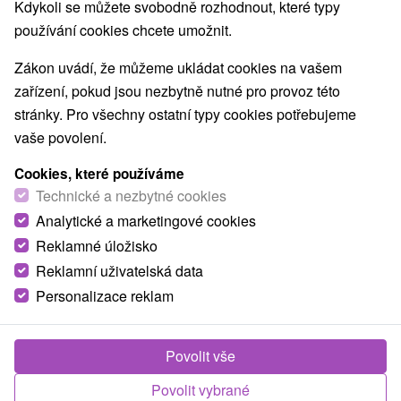
Kdykoli se můžete svobodně rozhodnout, které typy
Štós
(3)
pro dva
používání cookies chcete umožnit.
Zákon uvádí, že můžeme ukládat cookies na vašem
NEJLEVNĚJŠÍ
NEJDRAŽŠÍ
PODLE H
VŠECHNY
zařízení, pokud jsou nezbytně nutné pro provoz této
stránky. Pro všechny ostatní typy cookies potřebujeme
vaše povolení.
Cookies, které používáme
Technické a nezbytné cookies
Analytické a marketingové cookies
Reklamné úložisko
Reklamní uživatelská data
Personalizace reklam
1 936,38
Kč
od
/noc/osoba
Povolit vše
Léčebný pobyt KLASIK: Léčivá síla Stóši a
návrat ke zdraví v objetí přírody
Povolit vybrané