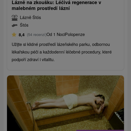
Lázně na zkoušku: Léčivá regenerace v
malebném prostředí lázní
Lázně Štós
Štós
Od 1 Noci
Polopenze
8,4
(54 recenzí)
Užijte si klidné prostředí lázeňského parku, odbornou
lékařskou péči a každodenní léčebné procedury, které
podpoří zdraví i vitalitu.