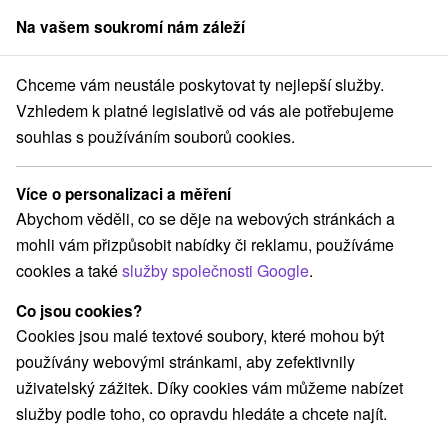
Na vašem soukromí nám záleží
člen skupiny
Sorger
Chceme vám neustále poskytovat ty nejlepší služby.
Pobyty na Slovensku
Víkendové pobyty
Revúcka vrchovina
Vzhledem k platné legislativě od vás ale potřebujeme
souhlas s používáním souborů cookies.
Víkendové pobyty Revúcka
vrchovina
Více o personalizaci a měření
Abychom věděli, co se děje na webových stránkách a
Kategorie
mohli vám přizpůsobit nabídky či reklamu, používáme
cookies a také
služby společnosti Google
.
Všechny kategorie
Wellness pobyty
(2)
Víkendové pobyty
Pobyty pro seniory
(3)
(2)
Co jsou cookies?
Cookies jsou malé textové soubory, které mohou být
používány webovými stránkami, aby zefektivnily
Vyberte lokalitu nebo termín
uživatelský zážitek. Díky cookies vám můžeme nabízet
služby podle toho, co opravdu hledáte a chcete najít.
Obce a města