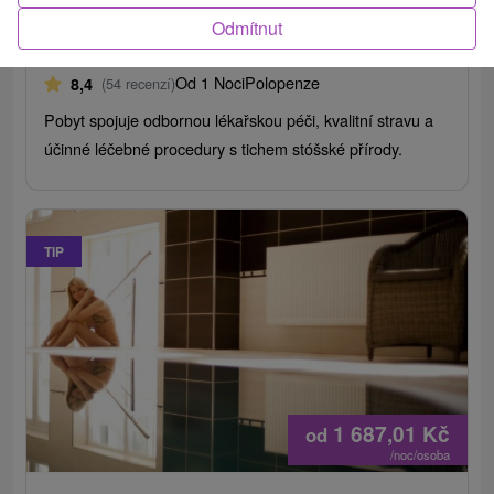
Lázně Štós
Odmítnut
Štós
Od 1 Noci
Polopenze
8,4
(54 recenzí)
Pobyt spojuje odbornou lékařskou péči, kvalitní stravu a
účinné léčebné procedury s tichem stóšské přírody.
TIP
1 687,01
Kč
od
/noc/osoba