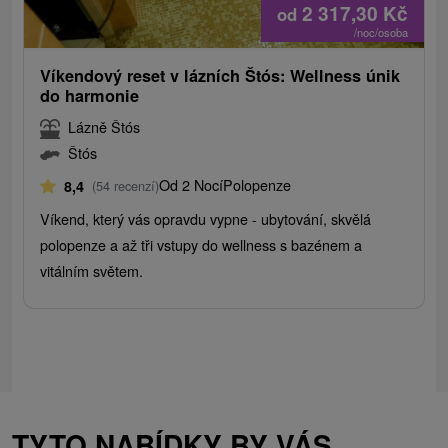
2 317,30
Kč
od
/noc/osoba
Víkendový reset v lázních Štós: Wellness únik
do harmonie
Lázně Štós
Štós
Od 2 Nocí
Polopenze
8,4
(54 recenzí)
Víkend, který vás opravdu vypne - ubytování, skvělá
polopenze a až tři vstupy do wellness s bazénem a
vitálním světem.
TYTO NABÍDKY BY VÁS