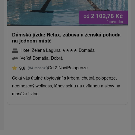
2 102,78
Kč
od
/noc/osoba
Dámská jízda: Relax, zábava a ženská pohoda
na jednom místě
Hotel Zelená Lagúna
★
★
★
★
Domaša
Veľká Domaša, Dobrá
Od 2 Nocí
Polopenze
9,6
(84 recenzí)
Čeká vás útulné ubytování s krbem, chutná polopenze,
neomezený wellness, láhev sektu na uvítanou a slevy na
masáže i víno.