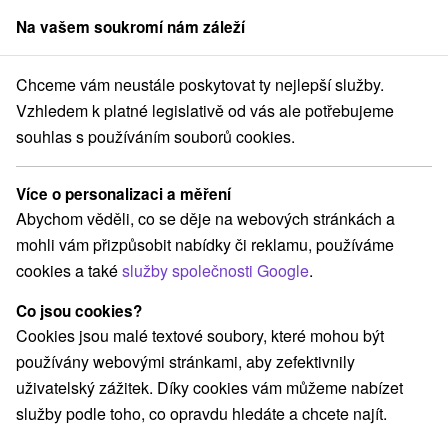
Na vašem soukromí nám záleží
člen skupiny
Sorger
Chceme vám neustále poskytovat ty nejlepší služby.
Pobyty na Slovensku
Víkendové pobyty
Slanské vrchy
Vzhledem k platné legislativě od vás ale potřebujeme
souhlas s používáním souborů cookies.
Víkendové pobyty Slanské vrchy
Více o personalizaci a měření
Kategorie
Abychom věděli, co se děje na webových stránkách a
mohli vám přizpůsobit nabídky či reklamu, používáme
Všechny kategorie
Pobyty v akci
(1)
cookies a také
služby společnosti Google
.
Wellness pobyty
Víkendové pobyty
(3)
(2)
Romantické pobyty
Rodinné pobyty
(2)
(2)
Co jsou cookies?
Cookies jsou malé textové soubory, které mohou být
používány webovými stránkami, aby zefektivnily
Vyberte lokalitu nebo termín
uživatelský zážitek. Díky cookies vám můžeme nabízet
služby podle toho, co opravdu hledáte a chcete najít.
Nejprodávanější