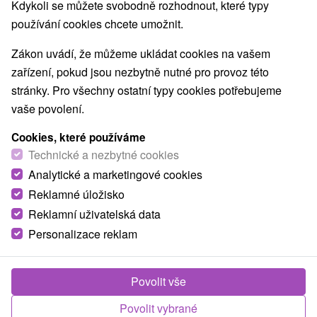
Kdykoli se můžete svobodně rozhodnout, které typy
používání cookies chcete umožnit.
Obce a města
Zákon uvádí, že můžeme ukládat cookies na vašem
zařízení, pokud jsou nezbytně nutné pro provoz této
Veľká Domaša, Dobrá
(2)
pro dva
stránky. Pro všechny ostatní typy cookies potřebujeme
vaše povolení.
TOP - NEJPRODÁVANĚJŠÍ
NEJLEVNĚJŠ
VŠECHNY
Cookies, které používáme
Technické a nezbytné cookies
Analytické a marketingové cookies
Reklamné úložisko
Reklamní uživatelská data
Personalizace reklam
Povolit vše
1 734,63
Kč
od
Povolit vybrané