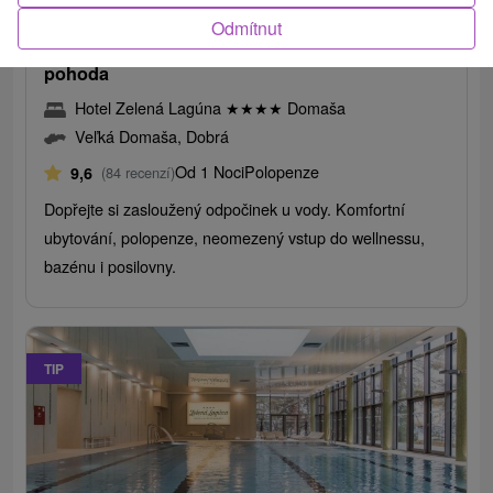
/noc/osoba
Odmítnut
Wellness pobyt u Domaše: Relax, příroda a
pohoda
Hotel Zelená Lagúna
★
★
★
★
Domaša
Veľká Domaša, Dobrá
Od 1 Noci
Polopenze
9,6
(84 recenzí)
Dopřejte si zasloužený odpočinek u vody. Komfortní
ubytování, polopenze, neomezený vstup do wellnessu,
bazénu i posilovny.
TIP