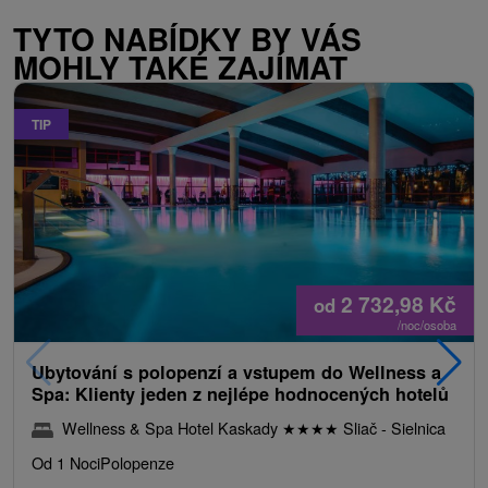
TYTO NABÍDKY BY VÁS
MOHLY TAKÉ ZAJÍMAT
TIP
2 732,98
Kč
od
/noc/osoba
Ubytování s polopenzí a vstupem do Wellness a
Spa: Klienty jeden z nejlépe hodnocených hotelů
Wellness & Spa Hotel Kaskady
★
★
★
★
Sliač - Sielnica
Od 1 Noci
Polopenze