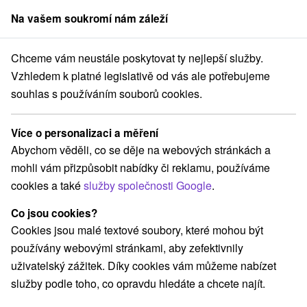
Na vašem soukromí nám záleží
člen skupiny
Sorger
Chceme vám neustále poskytovat ty nejlepší služby.
Pobyty na Slovensku
Víkendové pobyty
Zamagurie
Vzhledem k platné legislativě od vás ale potřebujeme
souhlas s používáním souborů cookies.
Víkendové pobyty Zamagurie
Více o personalizaci a měření
Kategorie
Abychom věděli, co se děje na webových stránkách a
mohli vám přizpůsobit nabídky či reklamu, používáme
Všechny kategorie
Pobyty v akci
(4)
cookies a také
služby společnosti Google
.
Wellness pobyty
Víkendové pobyty
(7)
(6)
Pobyty pro seniory
Rodinné pobyty
(1)
(3)
Co jsou cookies?
Cookies jsou malé textové soubory, které mohou být
používány webovými stránkami, aby zefektivnily
Vyberte lokalitu nebo termín
uživatelský zážitek. Díky cookies vám můžeme nabízet
služby podle toho, co opravdu hledáte a chcete najít.
Nejprodávanější