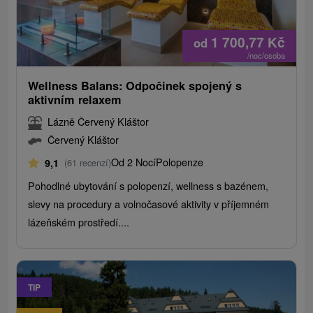
1 700,77
Kč
od
/noc/osoba
Wellness Balans: Odpočinek spojený s
aktivním relaxem
Lázně Červený Kláštor
Červený Kláštor
Od 2 Nocí
Polopenze
9,1
(61 recenzí)
Pohodlné ubytování s polopenzí, wellness s bazénem, ​​
slevy na procedury a volnočasové aktivity v příjemném
lázeňském prostředí....
TIP