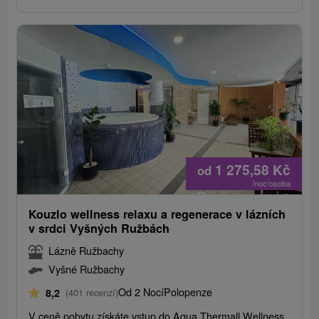
1 275,58
Kč
od
/noc/osoba
Kouzlo wellness relaxu a regenerace v lázních
v srdci Vyšných Ružbách
Lázně Ružbachy
Vyšné Ružbachy
Od 2 Nocí
Polopenze
8,2
(401 recenzí)
V ceně pobytu získáte vstup do Aqua Thermall Wellness