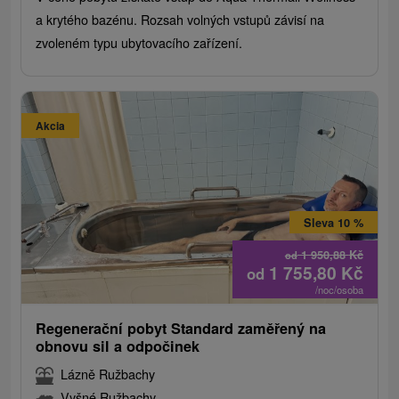
a krytého bazénu. Rozsah volných vstupů závisí na
zvoleném typu ubytovacího zařízení.
Akcia
Sleva 10 %
1 950,88
Kč
od
1 755,80
Kč
od
/noc/osoba
Regenerační pobyt Standard zaměřený na
obnovu sil a odpočinek
Lázně Ružbachy
Vyšné Ružbachy