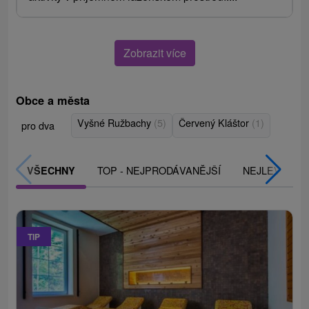
Zobrazit více
Obce a města
Vyšné Ružbachy
(5)
Červený Kláštor
(1)
pro dva
TOP - NEJPRODÁVANĚJŠÍ
NEJLEVNĚJŠ
VŠECHNY
TIP