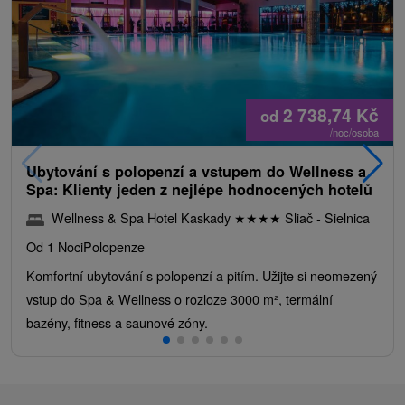
2 738,74
Kč
od
/noc/osoba
Ubytování s polopenzí a vstupem do Wellness a
Spa: Klienty jeden z nejlépe hodnocených hotelů
Wellness & Spa Hotel Kaskady
★
★
★
★
Sliač - Sielnica
Od 1 Noci
Polopenze
Komfortní ubytování s polopenzí a pitím. Užijte si neomezený
vstup do Spa & Wellness o rozloze 3000 m², termální
bazény, fitness a saunové zóny.