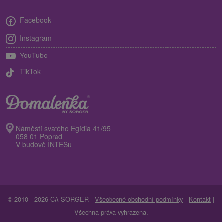
Facebook
Instagram
YouTube
TikTok
Náměstí svatého Egídia 41/95
058 01 Poprad
V budově INTESu
© 2010 - 2026 CA SORGER -
Všeobecné obchodní podmínky
-
Kontakt
|
Všechna práva vyhrazena.