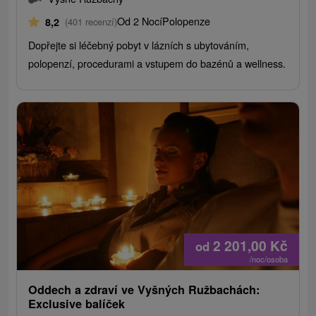
Od 2 Nocí
Polopenze
8,2
(401 recenzí)
Dopřejte si léčebný pobyt v lázních s ubytováním,
polopenzí, procedurami a vstupem do bazénů a wellness.
2 201,00
Kč
od
/noc/osoba
Oddech a zdraví ve Vyšných Ružbachách:
Exclusive balíček