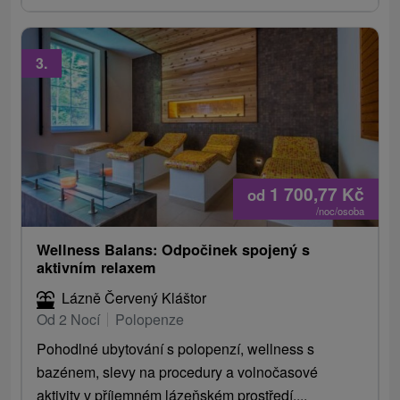
3.
1 700,77
Kč
od
/noc/osoba
Wellness Balans: Odpočinek spojený s
aktivním relaxem
Lázně Červený Kláštor
Od 2 Nocí
Polopenze
Pohodlné ubytování s polopenzí, wellness s
bazénem, ​​slevy na procedury a volnočasové
aktivity v příjemném lázeňském prostředí....