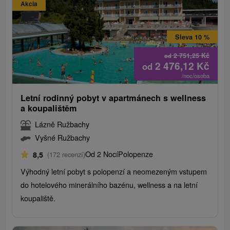
Akcia
Sleva 10 %
2 751,25
Kč
od
2 476,12
Kč
od
/noc/osoba
Letní rodinný pobyt v apartmánech s wellness
a koupalištěm
Lázně Ružbachy
Vyšné Ružbachy
Od 2 Nocí
Polopenze
8,5
(172 recenzí)
Výhodný letní pobyt s polopenzí a neomezeným vstupem
do hotelového minerálního bazénu, wellness a na letní
koupaliště.