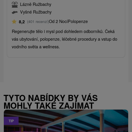
Lázně Ružbachy
Vyšné Ružbachy
Od 2 Nocí
Polopenze
8,2
(401 recenzí)
Regenerujte tělo i mysl pod dohledem odborníků. Čeká
vás ubytování, polopenze, léčebné procedury a vstup do
vodního světa a wellness.
TYTO NABÍDKY BY VÁS
MOHLY TAKÉ ZAJÍMAT
TIP