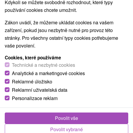
Kdykoli se můžete svobodně rozhodnout, které typy
používání cookies chcete umožnit.
1.
Zákon uvádí, že můžeme ukládat cookies na vašem
zařízení, pokud jsou nezbytně nutné pro provoz této
stránky. Pro všechny ostatní typy cookies potřebujeme
vaše povolení.
1 755,80
Kč
od
Cookies, které používáme
/noc/osoba
Technické a nezbytné cookies
Analytické a marketingové cookies
Regenerační pobyt Standard zaměřený na
obnovu sil a odpočinek
Reklamné úložisko
Reklamní uživatelská data
Lázně Ružbachy
Personalizace reklam
Od 2 Nocí
Polopenze
Dopřejte si léčebný pobyt v lázních s ubytováním,
polopenzí, procedurami a vstupem do bazénů a
Povolit vše
wellness.
Povolit vybrané