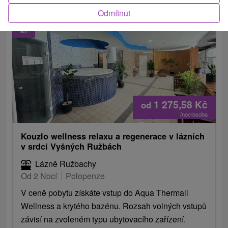
Odmítnut
2.
1 275,58
Kč
od
/noc/osoba
Kouzlo wellness relaxu a regenerace v lázních
v srdci Vyšných Ružbách
Lázně Ružbachy
Od 2 Nocí
Polopenze
V ceně pobytu získáte vstup do Aqua Thermall
Wellness a krytého bazénu. Rozsah volných vstupů
závisí na zvoleném typu ubytovacího zařízení.