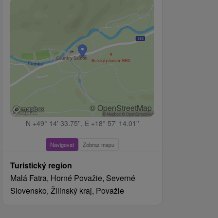
© OpenStreetMap
N +49° 14' 33.75'', E +18° 57' 14.01''
Navigovat
Zobraz mapu
Turistický region
Malá Fatra, Horné Považie, Severné
Slovensko, Žilinský kraj, Považie