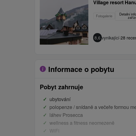
Village resort Han
Detailní in
Fotogalerie
zaříz
8,6
vynikající
·
28 rece
Informace o pobytu
Pobyt zahrnuje
ubytování
polopenze / snídaně a večeře formou m
láhev Prosecca
wellness a fitness neomezeně
WiFi