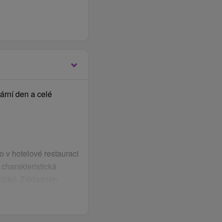
ka)
 den pobytu zdarma
ární
den
a celé
o v hotelové restauraci
charakteristická
jídel. Základním
a kvalitní bio suroviny a
 na sezónní a domácí