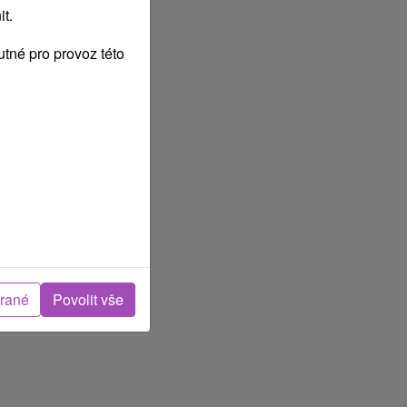
t.
tné pro provoz této
brané
Povolit vše