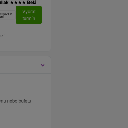
uliak
★
★
★
★
Belá
Vybrat
formace o
ení
termín
nzí
enu nebo bufetu