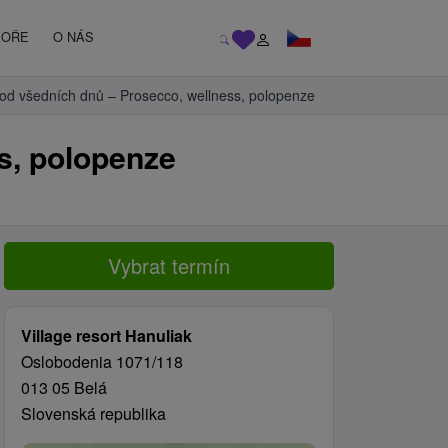
MOŘE
O NÁS
od všedních dnů – Prosecco, wellness, polopenze
s, polopenze
Vybrat termín
Village resort Hanuliak
Oslobodenia 1071/118
013 05 Belá
Slovenská republika