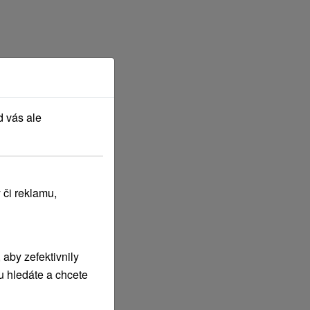
d vás ale
rvenec
2027
 či reklamu,
aby zefektivnily
u hledáte a chcete