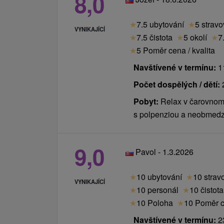
8,0
★
7.5 ubytování
★
5 stravo
VYNIKAJÍCÍ
★
7.5 čistota
★
5 okolí
★
7
★
5 Poměr cena / kvalita
Navštívené v termínu:
11
Počet dospělých / dětí:
Pobyt:
Relax v čarovnom 
s polpenziou a neobmed
9,0
Pavol - 1.3.2026
★
10 ubytování
★
10 strav
VYNIKAJÍCÍ
★
10 personál
★
10 čistota
★
10 Poloha
★
10 Poměr ce
Navštívené v termínu:
23