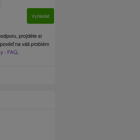
Vyhledat
odporu, projděte si
odpověď na váš problém
ky - FAQ
.