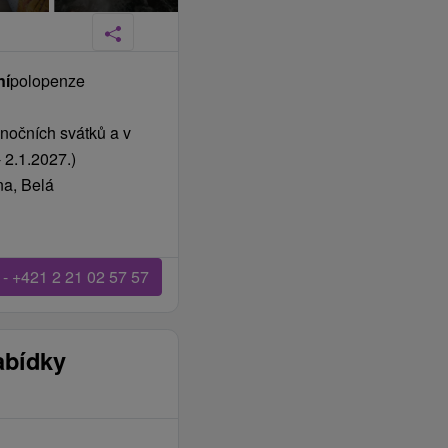
ní
polopenze
nočních svátků a v
 2.1.2027.)
na, Belá
 - +421 2 21 02 57 57
abídky