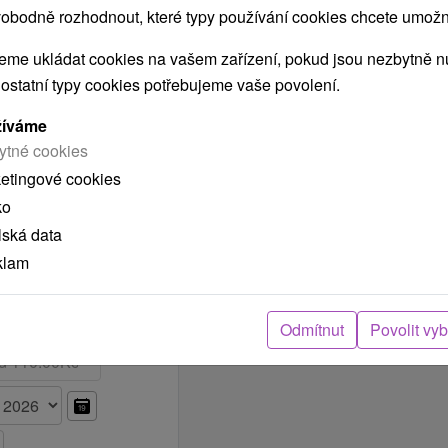
obodně rozhodnout, které typy používání cookies chcete umožni
Vybrat termín
 2,746.00 Kč
me ukládat cookies na vašem zařízení, pokud jsou nezbytně nu
 ostatní typy cookies potřebujeme vaše povolení.
Vybrat termín
 2,746.00 Kč
žíváme
ytné cookies
ketingové cookies
Vybrat termín
 2,746.00 Kč
ko
»
lská data
klam
Odmítnut
Povolit vy