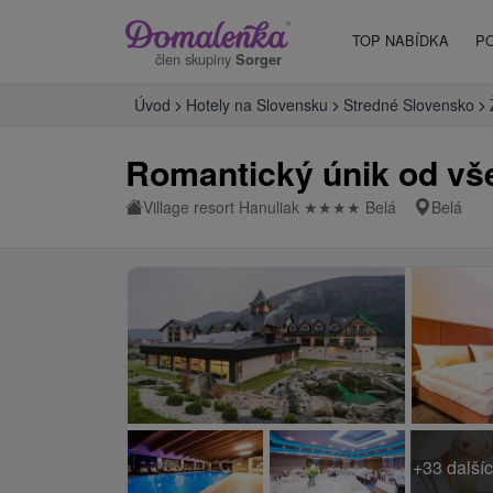
TOP NABÍDKA
P
člen skupiny
Sorger
Úvod
Hotely na Slovensku
Stredné Slovensko
Romantický únik od vš
Village resort Hanuliak
★
★
★
★
Belá
Belá
+33 dalšíc