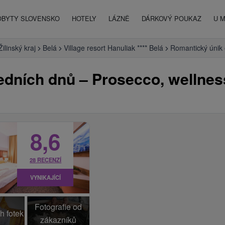
OBYTY SLOVENSKO
HOTELY
LÁZNĚ
DÁRKOVÝ POUKAZ
U 
Žilinský kraj
Belá
Village resort Hanuliak **** Belá
Romantický únik 
edních dnů – Prosecco, wellnes
8,6
28 RECENZÍ
VYNIKAJÍCÍ
Fotografie od
h fotek
zákazníků