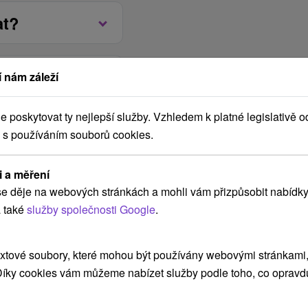
zadarmo.
at?
oplatek.
0 hod.
 nám záleží
poskytovat ty nejlepší služby. Vzhledem k platné legislativě o
Kč
 s používáním souborů cookies.
Jan
Feb
Mar
dub
květen
červen
če
i a měření
6
2027
2027
2027
2027
2027
2027
e děje na webových stránkách a mohli vám přizpůsobit nabídky
 také
služby společnosti Google
.
Zvolené
od 2,746.00 Kč
xtové soubory, které mohou být používány webovými stránkami, 
 Díky cookies vám můžeme nabízet služby podle toho, co opravd
Vybrat termín
 2,746.00 Kč