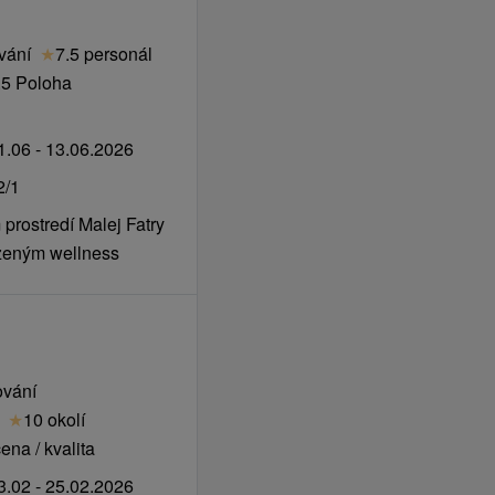
vání
★
7.5 personál
.5 Poloha
.06 - 13.06.2026
2/1
prostredí Malej Fatry
zeným wellness
ování
★
10 okolí
na / kvalita
.02 - 25.02.2026