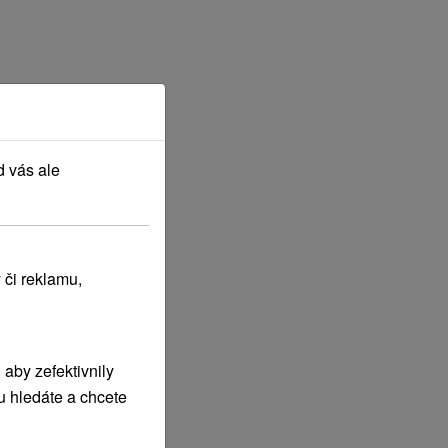
d vás ale
 či reklamu,
aby zefektivnily
u hledáte a chcete