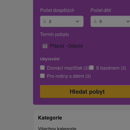
Počet dospělých
Počet dětí
Termín pobytu
Příjezd - Odjezd
Ubytování
Domácí mazlíček (3)
S bazénem (3)
Pro rodiny s dětmi (3)
Kategorie
Všechny kategorie