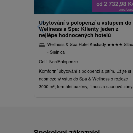
2 732,98
K
od
/noc/oso
Ubytování s polopenzí a vstupem do
Wellness a Spa: Klienty jeden z
nejlépe hodnocených hotelů
Wellness & Spa Hotel Kaskady
★
★
★
★
Sliač
- Sielnica
Od 1 Noci
Polopenze
Komfortní ubytování s polopenzí a pitím. Užijte si
neomezený vstup do Spa & Wellness o rozloze
3000 m², termální bazény, fitness a saunové zóny
Spokojení zákazníci