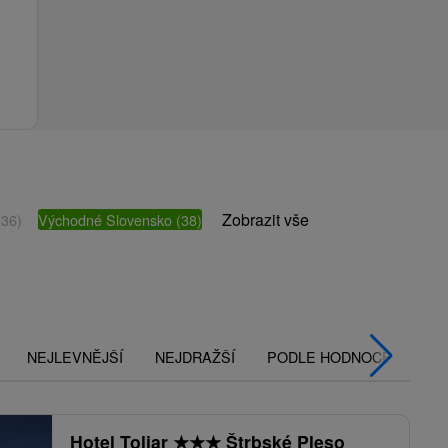
Zobrazit vše
(36)
Východné Slovensko
(38)
NEJLEVNĚJŠÍ
NEJDRAŽŠÍ
PODLE HODNOCENÍ
Hotel Toliar
★
★
★
Štrbské Pleso