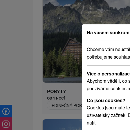
Na vašem soukromí
Chceme vám neustále 
potřebujeme souhlas
2 433,
od
Více o personalizac
/n
Abychom věděli, co s
používáme cookies a
POBYTY
OD 1 NOCÍ
Co jsou cookies?
JEDINEČNÝ POBYT U JEZERA ŠTRBSKÉ 
Cookies jsou malé te
uživatelský zážitek.
najít.