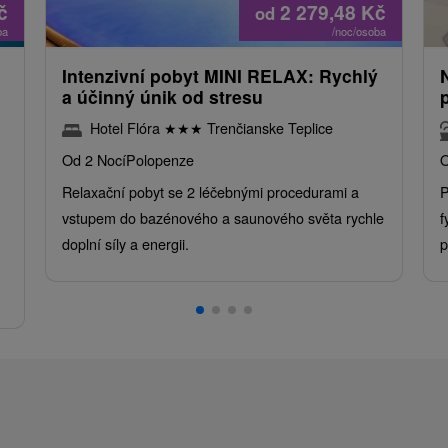
č
2 279,48
Kč
od
ba
/noc/osoba
Intenzivní pobyt MINI RELAX: Rychlý
a účinný únik od stresu
Hotel Flóra
★
★
★
Trenčianske Teplice
Od 2 Nocí
Polopenze
O
Relaxační pobyt se 2 léčebnými procedurami a
P
vstupem do bazénového a saunového světa rychle
f
doplní síly a energii.
p
.