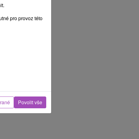
t.
tné pro provoz této
brané
Povolit vše