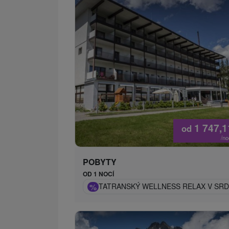
1 747,
od
/n
POBYTY
OD 1 NOCÍ
%
TATRANSKÝ WELLNESS RELAX V SRD