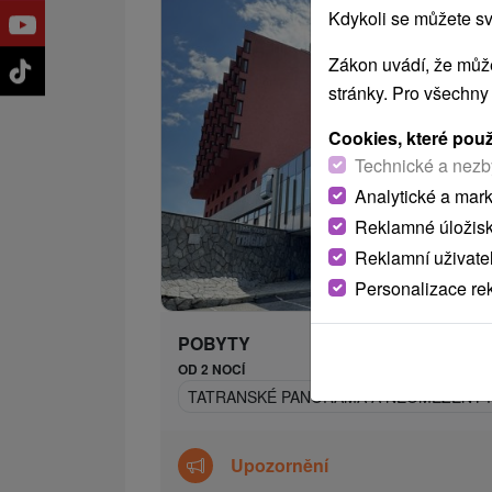
Kdykoli se můžete sv
Zákon uvádí, že může
stránky. Pro všechny
Cookies, které pou
Technické a nezb
Analytické a mar
Reklamné úložis
Reklamní uživate
1 871,
od
Personalizace re
/n
POBYTY
OD 2 NOCÍ
TATRANSKÉ PANORAMA A NEOMEZENÝ 
Upozornění