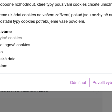
Pleso
obodně rozhodnout, které typy používání cookies chcete umožni
Štrbské Pleso
me ukládat cookies na vašem zařízení, pokud jsou nezbytně nu
 ostatní typy cookies potřebujeme vaše povolení.
9,1
(829 recenzí)
Hotel SOREA TRIGAN *** se nachází v
žíváme
atraktivním horském prostředí Štrbského Plesa,
ytné cookies
při...
ketingové cookies
ko
lská data
91
Kč
ZOBRAZIT
klam
oc/osoba
Odmítnut
Povolit vy
RELAX NA ŠTRBSKÉM PLESE