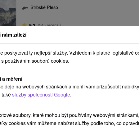
Štrbské Pleso
9,2
(545 recenzí)
 nám záleží
Hotel Patria **** se nachází v nejvýše položené
osadě ve Vysokých Tatrách na Štrbském Plese v
nadmořské výšce 1346 m.n.m. Je situován...
poskytovat ty nejlepší služby. Vzhledem k platné legislativě o
 s používáním souborů cookies.
48
Kč
ZOBRAZIT
i a měření
oc/osoba
e děje na webových stránkách a mohli vám přizpůsobit nabídky
 také
služby společnosti Google
.
PLESO: RELAX A ZÁBAVA PRO CELOU RODINU
xtové soubory, které mohou být používány webovými stránkami, 
 Díky cookies vám můžeme nabízet služby podle toho, co opravd
Hotel SOREA TRIGAN
★
★
★
Štrbské