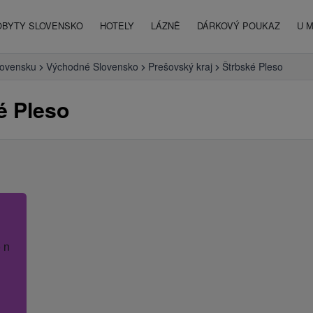
OBYTY SLOVENSKO
HOTELY
LÁZNĚ
DÁRKOVÝ POUKAZ
U 
lovensku
Východné Slovensko
Prešovský kraj
Štrbské Pleso
é Pleso
 název hotelu.