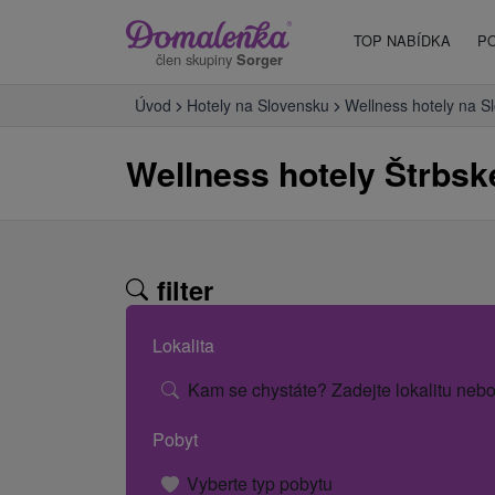
TOP NABÍDKA
P
člen skupiny
Sorger
Úvod
Hotely na Slovensku
Wellness hotely na S
Wellness hotely Štrbsk
filter
Lokalita
Kam se chystáte? Zadejte lokalitu nebo
Pobyt
Vyberte typ pobytu