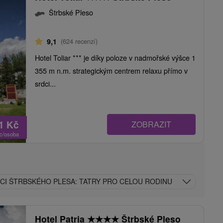
Štrbské Pleso
9,1
(624 recenzí)
Hotel Toliar *** je díky poloze v nadmořské výšce 1
355 m n.m. strategickým centrem relaxu přímo v
srdci...
11
Kč
ZOBRAZIT
oc/osoba
CI ŠTRBSKÉHO PLESA: TATRY PRO CELOU RODINU
Hotel Patria
★
★
★
★
Štrbské Pleso