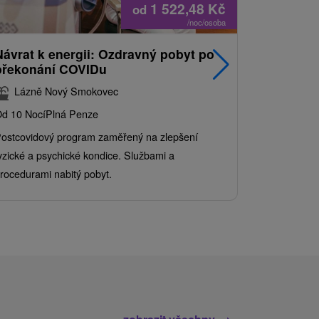
1 522,48
Kč
od
/noc/osoba
Návrat k energii: Ozdravný pobyt po
Nejprodá
překonání COVIDu
pobyt s
balíkem 
Lázně Nový Smokovec
Grand 
d 10 Nocí
Plná Penze
Od 2 Nocí
Al
ostcovidový program zaměřený na zlepšení
Užijte si pe
yzické a psychické kondice. Službami a
kde se skvěl
rocedurami nabitý pobyt.
služby pro c