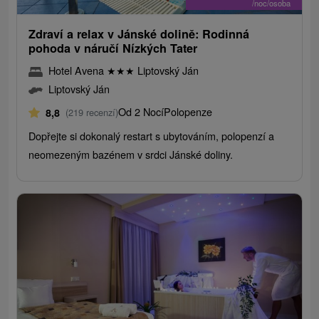
/noc/osoba
Zdraví a relax v Jánské dolině: Rodinná
pohoda v náručí Nízkých Tater
Hotel Avena
★
★
★
Liptovský Ján
Liptovský Ján
Od 2 Nocí
Polopenze
8,8
(219 recenzí)
Dopřejte si dokonalý restart s ubytováním, polopenzí a
neomezeným bazénem v srdci Jánské doliny.