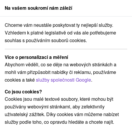
Na vašem soukromí nám záleží
člen skupiny
Sorger
Chceme vám neustále poskytovat ty nejlepší služby.
obyty s polopenzí
Stredné Slovensko
Žilinský kraj
Liptovský Ján
Vzhledem k platné legislativě od vás ale potřebujeme
souhlas s používáním souborů cookies.
Wellness pobyty s polopenzí
Liptovský Ján
Více o personalizaci a měření
Abychom věděli, co se děje na webových stránkách a
Kategorie
mohli vám přizpůsobit nabídky či reklamu, používáme
cookies a také
služby společnosti Google
.
Všechny kategorie
Pobyty v akci
(3)
Wellness pobyty
Víkendové pobyty
(4)
(4)
Co jsou cookies?
Romantické pobyty
Pobyty pro seniory
(1)
(1)
Cookies jsou malé textové soubory, které mohou být
Rodinné pobyty
(4)
používány webovými stránkami, aby zefektivnily
uživatelský zážitek. Díky cookies vám můžeme nabízet
služby podle toho, co opravdu hledáte a chcete najít.
Vyberte lokalitu nebo termín