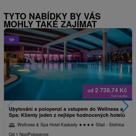
TYTO NABÍDKY BY VÁS
MOHLY TAKÉ ZAJÍMAT
TIP
2 738,74
Kč
od
/noc/osoba
Ubytování s polopenzí a vstupem do Wellness a
Spa: Klienty jeden z nejlépe hodnocených hotelů
Wellness & Spa Hotel Kaskady
★
★
★
★
Sliač - Sielnica
Od 1 Noci
Polopenze