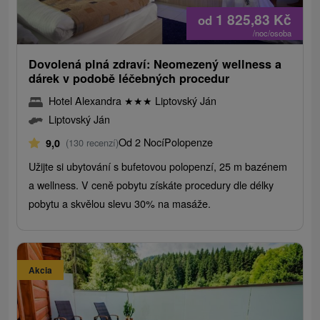
1 825,83
Kč
od
/noc/osoba
Dovolená plná zdraví: Neomezený wellness a
dárek v podobě léčebných procedur
Hotel Alexandra
★
★
★
Liptovský Ján
Liptovský Ján
Od 2 Nocí
Polopenze
9,0
(130 recenzí)
Užijte si ubytování s bufetovou polopenzí, 25 m bazénem
a wellness. V ceně pobytu získáte procedury dle délky
pobytu a skvělou slevu 30% na masáže.
Akcia