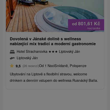
801,61
Kč
od
/noc/osoba
Dovolená v Jánské dolině s wellness
nabízející mix tradicí a moderní gastronomie
Hotel Strachanovka
★
★
★
Liptovský Ján
Liptovský Ján
Od 1 Noci
Snídaně, Polopenze
9,5
(26 recenzí)
Ubytování na Liptově s flexibilní stravou, welcome
drinkem a denním vstupem do wellness Rusnácký Baňa.