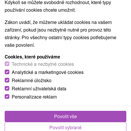
Kdykoli se můžete svobodně rozhodnout, které typy
Nejprodávanější
používání cookies chcete umožnit.
Zákon uvádí, že můžeme ukládat cookies na vašem
zařízení, pokud jsou nezbytně nutné pro provoz této
stránky. Pro všechny ostatní typy cookies potřebujeme
TOP - NEJPRODÁVANĚJŠÍ
NEJLEVNĚJŠ
VŠECHNY
vaše povolení.
Cookies, které používáme
Technické a nezbytné cookies
Analytické a marketingové cookies
Reklamné úložisko
Reklamní uživatelská data
Personalizace reklam
Sleva 12 %
2 170,98
Kč
od
1 920,87
Kč
od
Povolit vše
/noc/osoba
Povolit vybrané