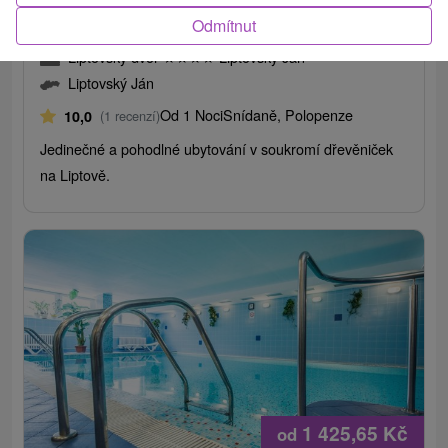
Ubytování se snídaní nebo polopenzí a
Odmítnut
vstupem do relax centra v liptovské dřevěnici
Liptovský dvor
★
★
★
★
Liptovský Ján
Liptovský Ján
Od 1 Noci
Snídaně, Polopenze
10,0
(1 recenzí)
Jedinečné a pohodlné ubytování v soukromí dřevěniček
na Liptově.
1 425,65
Kč
od