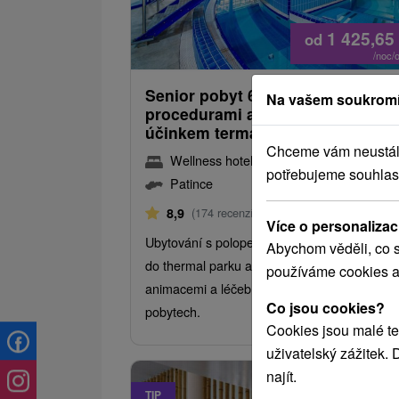
1 425,65
od
/noc/
Senior pobyt 60+ s výjimečnými
Na vašem soukromí
procedurami a blahodárným
účinkem termální vody
Chceme vám neustále 
Wellness hotel Patince
★
★
★
★
potřebujeme souhlas
Patince
Od 4 Nocí
Polopenze
8,9
(174 recenzí)
Více o personalizac
Ubytování s polopenzí, neomezeným vstup
Abychom věděli, co s
do thermal parku a wellness centra, víkendo
používáme cookies a
animacemi a léčebnými procedurami při delš
Co jsou cookies?
pobytech.
Cookies jsou malé te
uživatelský zážitek.
najít.
TIP