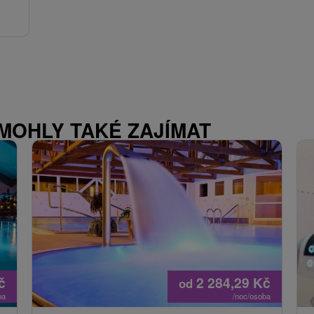
 MOHLY TAKÉ ZAJÍMAT
č
2 284,29
Kč
od
ba
/noc/osoba