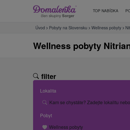
TOP NABÍDKA
P
člen skupiny
Sorger
Úvod
Pobyty na Slovensku
Wellness pobyty
Ni
Wellness pobyty Nitria
filter
Lokalita
Kam se chystáte? Zadejte lokalitu nebo
Pobyt
Wellness pobyty