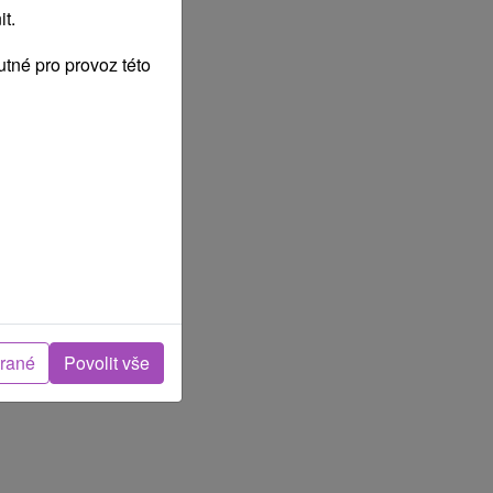
t.
tné pro provoz této
brané
Povolit vše