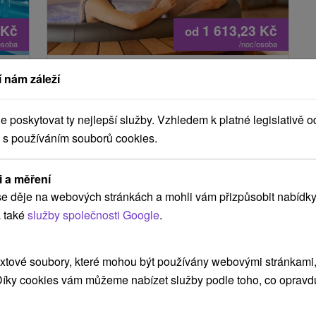
Kč
1 613,23
Kč
od
osoba
/noc/osoba
Dovolená v zámečku, kde se budete
 nám záleží
cítit jako na Toskánském venkově
Hotel Château
★
★
★
★
Belá - Štúrovo
poskytovat ty nejlepší služby. Vzhledem k platné legislativě o
Belá
 s používáním souborů cookies.
Od 1 Noci
Snídaně, Polopenze
8,3
(3 recenzí)
Vyberte si z nabídky ubytovacích balíčků s
i a měření
em
gastronomií a wellness. Dopřejte si historickou
e děje na webových stránkách a mohli vám přizpůsobit nabídky
vými
atmosféru a prvotřídní hotelové služby.
 také
služby společnosti Google
.
ích
xtové soubory, které mohou být používány webovými stránkami, 
 Díky cookies vám můžeme nabízet služby podle toho, co opravd