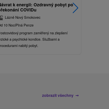
Návrat k energii: Ozdravný pobyt po
Nejprodá
překonání COVIDu
pobyt s
balíkem 
Lázně Nový Smokovec
Grand 
d 10 Nocí
Plná Penze
Od 2 Nocí
Al
ostcovidový program zaměřený na zlepšení
Užijte si pe
yzické a psychické kondice. Službami a
kde se skvěl
rocedurami nabitý pobyt.
služby pro c
zobrazit všechny