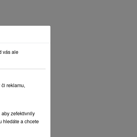
d vás ale
 či reklamu,
aby zefektivnily
u hledáte a chcete