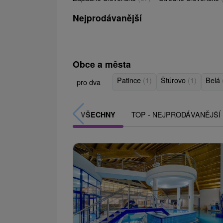
Nejprodávanější
Obce a města
Patince
(1)
Štúrovo
(1)
Belá
pro dva
TOP - NEJPRODÁVANĚJŠÍ
VŠECHNY