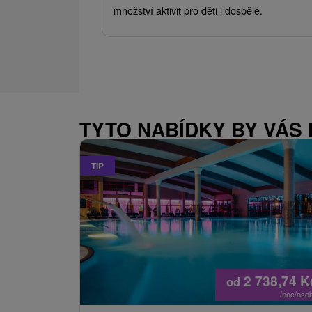
množství aktivit pro děti i dospělé.
TYTO NABÍDKY BY VÁS
TIP
2 738,74
K
od
/noc/oso