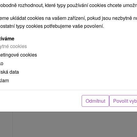
obodně rozhodnout, které typy používání cookies chcete umožni
me ukládat cookies na vašem zařízení, pokud jsou nezbytně nu
 ostatní typy cookies potřebujeme vaše povolení.
žíváme
ytné cookies
Kč
ketingové cookies
osoba
ko
al
lská data
í
klam
Odmítnut
Povolit vy