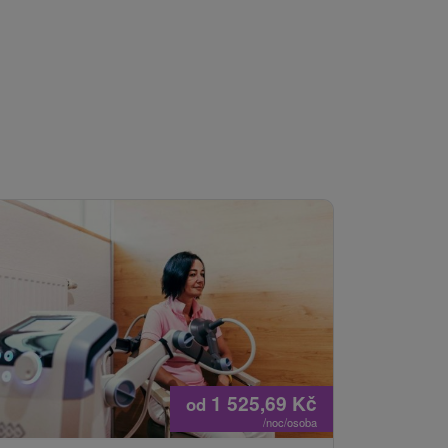
1 525,69
Kč
od
/noc/osoba