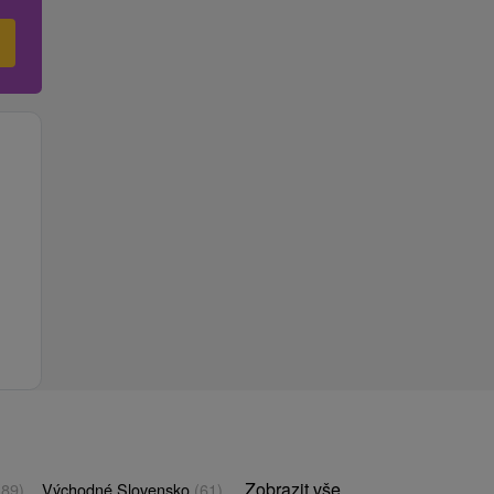
Zobrazit vše
(89)
Východné Slovensko
(61)