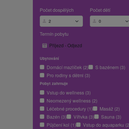
Počet dospělých
Počet dětí
Termín pobytu
Příjezd - Odjezd
Ubytování
Domácí mazlíček (2)
S bazénem (3)
Pro rodiny s dětmi (3)
Pobyt zahrnuje
Vstup do wellness (3)
Neomezený wellness (2)
Léčebné procedury (1)
Masáž (2)
Bazén (3)
Vířivka (3)
Sauna (3)
Půjčení kol (1)
Vstup do aquaparku (2