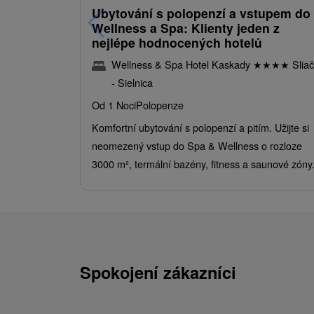
Ubytování s polopenzí a vstupem do
Wellness a Spa: Klienty jeden z
nejlépe hodnocených hotelů
Wellness & Spa Hotel Kaskady
★
★
★
★
Sliač
- Sielnica
Od 1 Noci
Polopenze
Komfortní ubytování s polopenzí a pitím. Užijte si
neomezený vstup do Spa & Wellness o rozloze
3000 m², termální bazény, fitness a saunové zóny
Spokojení zákazníci