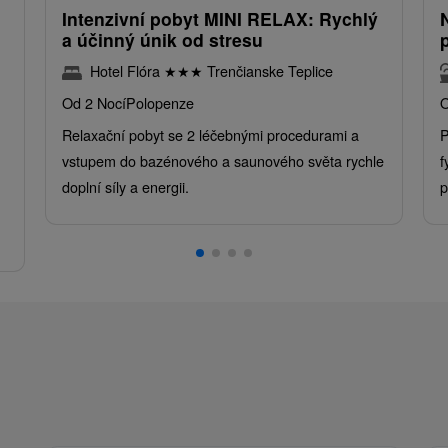
Intenzivní pobyt MINI RELAX: Rychlý
a účinný únik od stresu
Hotel Flóra
★
★
★
Trenčianske Teplice
Od 2 Nocí
Polopenze
O
Relaxační pobyt se 2 léčebnými procedurami a
P
vstupem do bazénového a saunového světa rychle
f
doplní síly a energii.
p
.