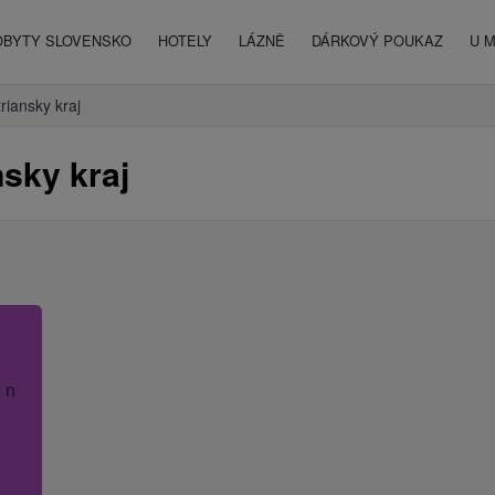
OBYTY SLOVENSKO
HOTELY
LÁZNĚ
DÁRKOVÝ POUKAZ
U 
triansky kraj
nsky kraj
 název hotelu.