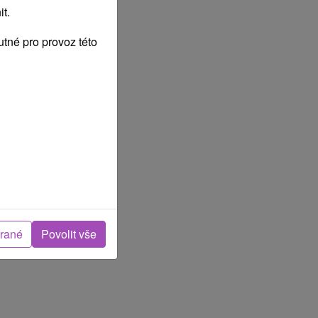
t.
tné pro provoz této
brané
Povolit vše