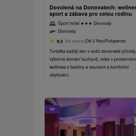
Dovolená na Donovalech: wellne
sport a zábava pro celou rodinu
Šport hotel
★
★
★
Donovaly
Donovaly
Od 2 Nocí
Polopenze
9,3
(53 recenzí)
Turistika každý den v srdci slovenské přírody
výborná domácí kuchyně, relax v prostorné
wellness s bazény a saunami a komfortní
ubytování.
TIP