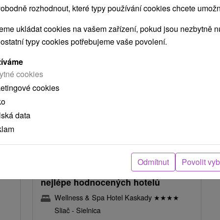
NEJLEVNĚJŠÍ
NEJDRAŽŠÍ
PODLE HODNOCENÍ
obodně rozhodnout, které typy používání cookies chcete umožni
me ukládat cookies na vašem zařízení, pokud jsou nezbytně nu
 ostatní typy cookies potřebujeme vaše povolení.
TIP
žíváme
ytné cookies
ketingové cookies
ko
lská data
klam
Kč
2 738,74
Kč
od
osoba
/noc/osoba
ch:
Ubytování s polopenzí a vstupem
Odmítnut
Povolit vy
 a
do Wellness a Spa: Klienty jeden z
nejlépe hodnocených hotelů
Wellness & Spa Hotel Kaskady
★
★
★
★
Sliač - Sielnica