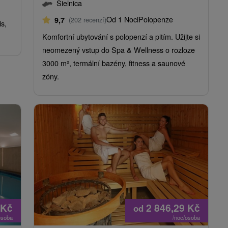
Sielnica
Od 1 Noci
Polopenze
9,7
(202 recenzí)
is,
Komfortní ubytování s polopenzí a pitím. Užijte si
neomezený vstup do Spa & Wellness o rozloze
3000 m², termální bazény, fitness a saunové
zóny.
Kč
2 846,29
Kč
od
osoba
/noc/osoba