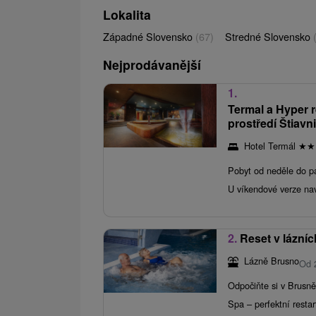
Lokalita
Západné Slovensko
(67)
Stredné Slovensko
Nejprodávanější
1.
Termal a Hyper 
prostředí Štiav
Hotel Termál
★
★
Pobyt od neděle do p
U víkendové verze nav
2.
Reset v lázní
Lázně Brusno
Od 
Odpočiňte si v Brusně
Spa – perfektní restart