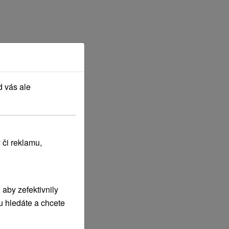
d vás ale
 či reklamu,
aby zefektivnily
u hledáte a chcete