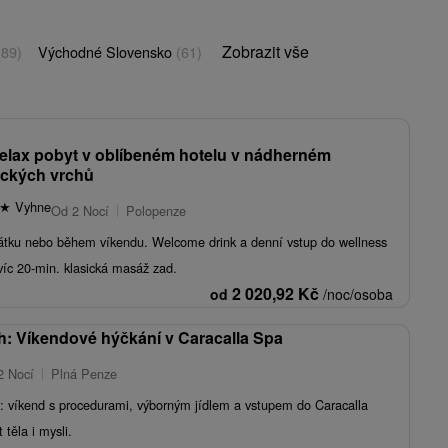
Zobrazit vše
(89)
Východné Slovensko
(61)
relax pobyt v oblíbeném hotelu v nádherném
nických vrchů
★
Vyhne
Od 2 Nocí
Polopenze
átku nebo během víkendu. Welcome drink a denní vstup do wellness
íc 20-min. klasická masáž zad.
2 020,92
Kč
od
/noc/osoba
ch: Víkendové hýčkání v Caracalla Spa
2 Nocí
Plná Penze
: víkend s procedurami, výborným jídlem a vstupem do Caracalla
 těla i mysli.