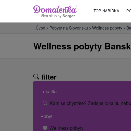
TOP NABÍDKA
P
člen skupiny
Sorger
Úvod
Pobyty na Slovensku
Wellness pobyty
Ba
Wellness pobyty Bansko
filter
Lokalita
Kam se chystáte? Zadejte lokalitu nebo
Pobyt
Wellness pobyty