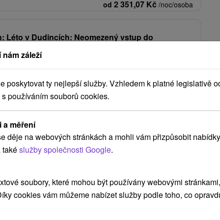
2 351,07
Kč
od
/noc/osoba
h: Léto v Dudincích: Neomezený vstup do
aunového světa
 nám záleží
★
★
Dudince
Od 2 Nocí
Polopenze
nimace, kola, stolní tenis, fitness a relaxační procedury.
poskytovat ty nejlepší služby. Vzhledem k platné legislativě o
2 045,93
Kč
od
/noc/osoba
 s používáním souborů cookies.
i a měření
Zobrazit více
e děje na webových stránkách a mohli vám přizpůsobit nabídky
 také
služby společnosti Google
.
ľaš
(5)
Vyhne
(2)
Sklené Teplice
(2)
Donovaly
(2)
xtové soubory, které mohou být používány webovými stránkami, 
 Díky cookies vám můžeme nabízet služby podle toho, co opravd