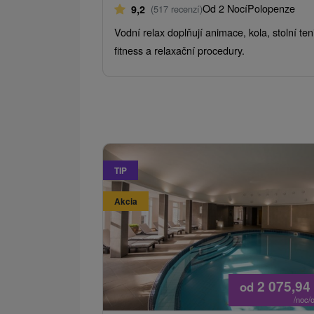
Od 2 Nocí
Polopenze
9,2
(517 recenzí)
Vodní relax doplňují animace, kola, stolní ten
fitness a relaxační procedury.
TIP
Akcia
2 075,94
od
/noc/