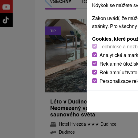
TOP - NEJPRODÁVANĚJŠÍ
VŠECHNY
Kdykoli se můžete sv
Zákon uvádí, že může
stránky. Pro všechny
TIP
Cookies, které pou
Technické a nezb
Analytické a mar
Reklamné úložis
Reklamní uživate
Personalizace re
2 045,93
od
/noc/
Léto v Dudincích: Léto v Dudincí
Neomezený vstup do bazénového
saunového světa
Hotel Hviezda
★
★
★
Dudince
Dudince