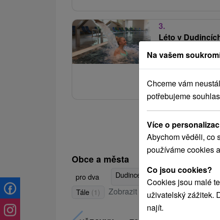
3.
Léto v Dudincíc
bazénového a s
Na vašem soukromí
Hotel Hviezda
★
Vodní relax doplňují a
Chceme vám neustále 
potřebujeme souhlas
Více o personalizac
Abychom věděli, co s
používáme cookies a
Obce a města
Co jsou cookies?
Dudince
(11)
Brusno
(6)
Víg
pro dva
Cookies jsou malé te
Zobrazit vše
Tále
(1)
uživatelský zážitek.
najít.