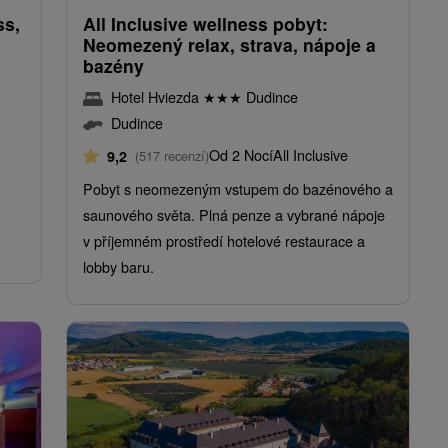
ss,
All Inclusive wellness pobyt:
Neomezený relax, strava, nápoje a
bazény
Hotel Hviezda
★
★
★
Dudince
Dudince
Od 2 Nocí
All Inclusive
9,2
(517 recenzí)
,
Pobyt s neomezeným vstupem do bazénového a
m
saunového světa. Plná penze a vybrané nápoje
v příjemném prostředí hotelové restaurace a
lobby baru.