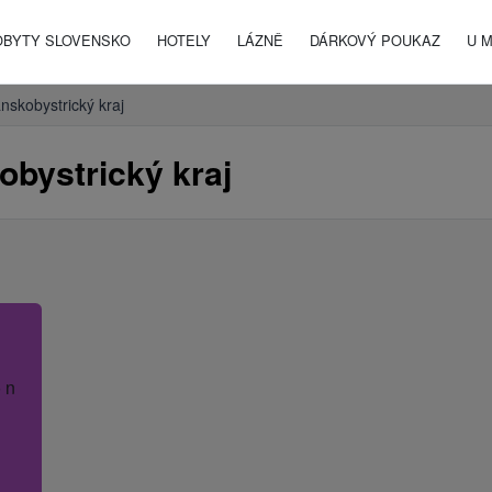
OBYTY SLOVENSKO
HOTELY
LÁZNĚ
DÁRKOVÝ POUKAZ
U 
nskobystrický kraj
bystrický kraj
 název hotelu.