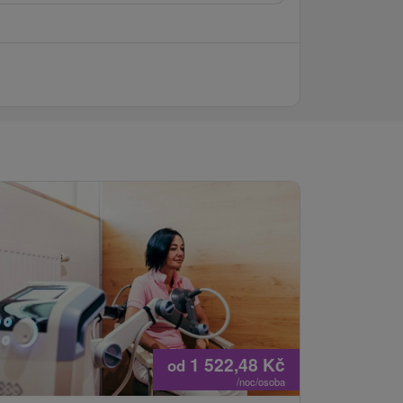
1 522,48
Kč
od
/noc/osoba