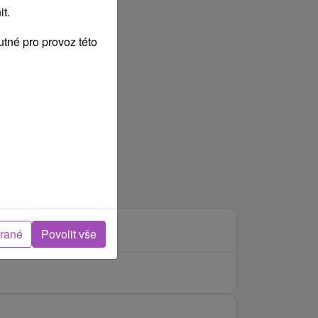
t.
tné pro provoz této
brané
Povolit vše