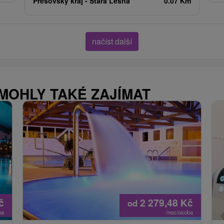
Prešovský kraj -
Stará Lesná
0.07 Km
načíst další
 MOHLY TAKÉ ZAJÍMAT
č
2 279,48
Kč
od
ba
/noc/osoba