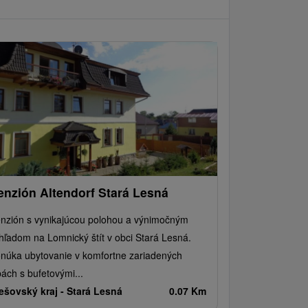
enzión Altendorf Stará Lesná
nzión s vynikajúcou polohou a výnimočným
hľadom na Lomnický štít v obci Stará Lesná.
núka ubytovanie v komfortne zariadených
bách s bufetovými...
ešovský kraj -
Stará Lesná
0.07 Km