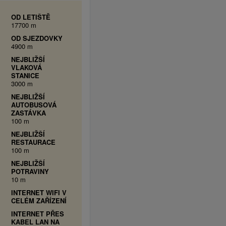
OD LETIŠTĚ
17700 m
OD SJEZDOVKY
4900 m
NEJBLIŽŠÍ
VLAKOVÁ
STANICE
3000 m
NEJBLIŽŠÍ
AUTOBUSOVÁ
ZASTÁVKA
100 m
NEJBLIŽŠÍ
RESTAURACE
100 m
NEJBLIŽŠÍ
POTRAVINY
10 m
INTERNET WIFI V
CELÉM ZAŘÍZENÍ
INTERNET PŘES
KABEL LAN NA