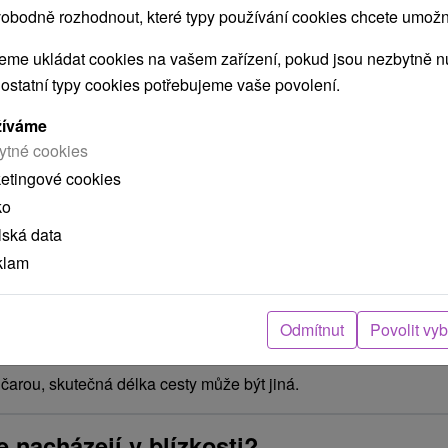
obodně rozhodnout, které typy používání cookies chcete umožni
me ukládat cookies na vašem zařízení, pokud jsou nezbytně nu
 ostatní typy cookies potřebujeme vaše povolení.
žíváme
ytné cookies
ketingové cookies
ko
POKRAČOVAT
lská data
klam
ení
Odmítnut
Povolit vy
arou, skutečná délka cesty může být jiná.
e nacházejí v blízkosti?