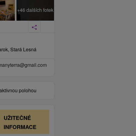
+46 dalších fotek
rok, Stará Lesná
manyterra@gmail.com
aktívnou polohou
UŽITEČNÉ
INFORMACE