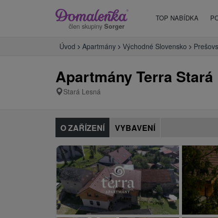
TOP NABÍDKA
P
člen skupiny
Sorger
Úvod
Apartmány
Východné Slovensko
Prešovs
Apartmány Terra Stará
Stará Lesná
O ZAŘÍZENÍ
VYBAVENÍ