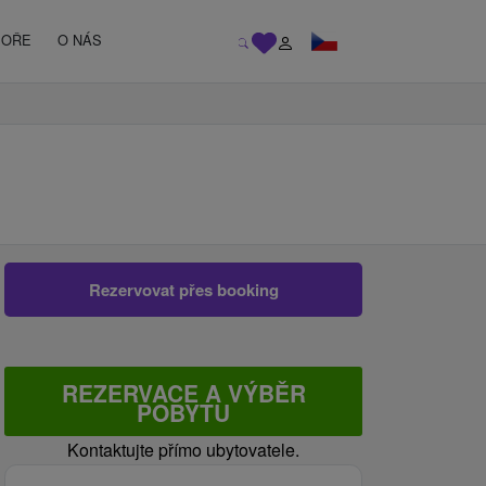
MOŘE
O NÁS
Rezervovat přes booking
REZERVACE A VÝBĚR
POBYTU
Kontaktujte přímo ubytovatele.