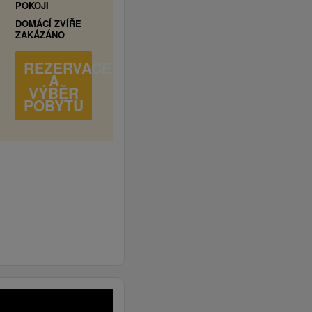
POKOJI
DOMÁCÍ ZVÍŘE
ZAKÁZÁNO
REZERVACE
A
VÝBĚR
POBYTU