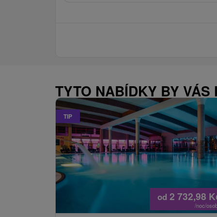
TYTO NABÍDKY BY VÁS
TIP
2 732,98
K
od
/noc/oso