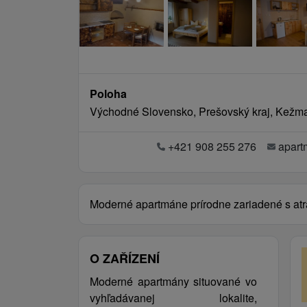
Poloha
Východné Slovensko, Prešovský kraj, Kežma
+421 908 255 276
apart
Moderné apartmáne prírodne zariadené s atr
O ZAŘÍZENÍ
Moderné apartmány situované vo
vyhľadávanej lokalite,