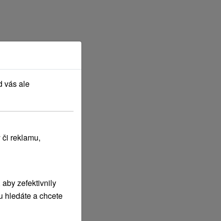
d vás ale
 či reklamu,
aby zefektivnily
u hledáte a chcete