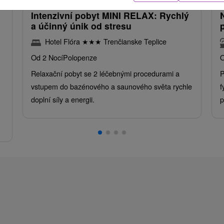
Intenzivní pobyt MINI RELAX: Rychlý
a účinný únik od stresu
Hotel Flóra
★
★
★
Trenčianske Teplice
Od 2 Nocí
Polopenze
O
Relaxační pobyt se 2 léčebnými procedurami a
P
vstupem do bazénového a saunového světa rychle
f
doplní síly a energii.
p
.