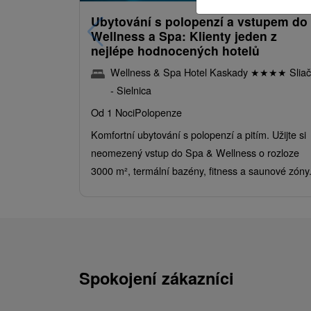
Ubytování s polopenzí a vstupem do
Wellness a Spa: Klienty jeden z
nejlépe hodnocených hotelů
Wellness & Spa Hotel Kaskady
★
★
★
★
Sliač
- Sielnica
Od 1 Noci
Polopenze
Komfortní ubytování s polopenzí a pitím. Užijte si
neomezený vstup do Spa & Wellness o rozloze
3000 m², termální bazény, fitness a saunové zóny
Spokojení zákazníci