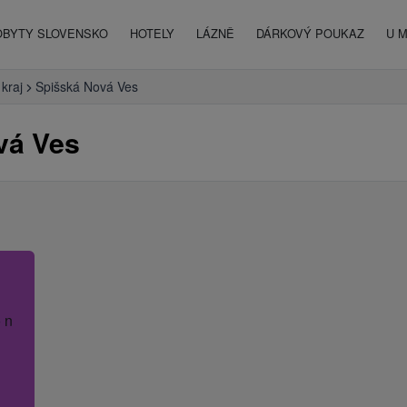
OBYTY SLOVENSKO
HOTELY
LÁZNĚ
DÁRKOVÝ POUKAZ
U 
kraj
Spišská Nová Ves
vá Ves
 název hotelu.