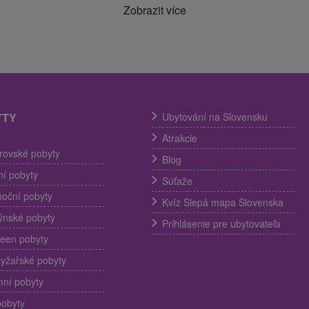
Zobrazit více
YTY
Ubytování na Slovensku
Atrakcie
trovské pobyty
Blog
í pobyty
Súťaže
noční pobyty
Kvíz Slepá mapa Slovenska
ýnské pobyty
Prihlásenie pre ubytovateľa
een pobyty
lyžařské pobyty
ní pobyty
pobyty