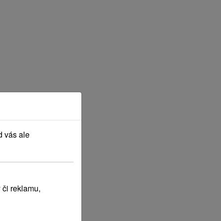
d vás ale
 či reklamu,