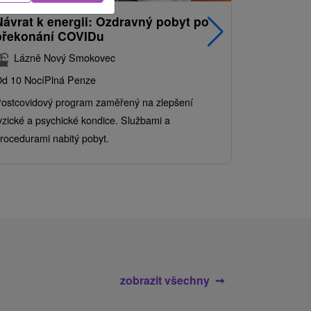
Návrat k energii: Ozdravný pobyt po
Nejprodá
překonání COVIDu
pobyt s
balíkem 
Lázně Nový Smokovec
Grand 
d 10 Nocí
Plná Penze
Od 2 Nocí
Al
ostcovidový program zaměřený na zlepšení
Užijte si pe
yzické a psychické kondice. Službami a
kde se skvěl
rocedurami nabitý pobyt.
služby pro c
zobrazit všechny