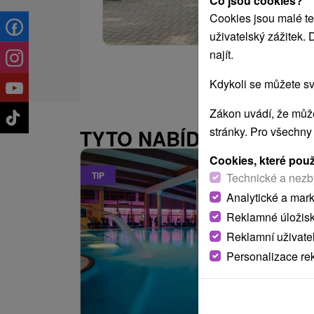
Co jsou cookies?
Cookies jsou malé te
uživatelský zážitek.
najít.
Kdykoli se můžete sv
Zákon uvádí, že může
stránky. Pro všechny
TYTO NABÍDKY BY VÁS
Cookies, které pou
TIP
Technické a nezb
Analytické a mar
Reklamné úložis
Reklamní uživate
Personalizace re
2 732,98
K
od
/noc/oso