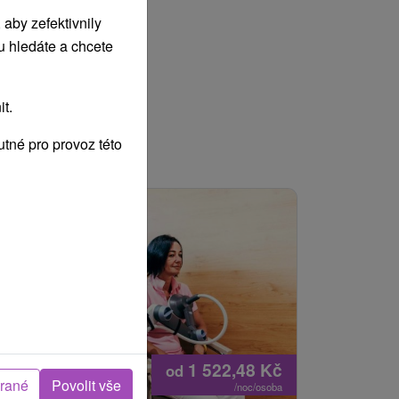
aby zefektivnily
u hledáte a chcete
t.
tné pro provoz této
1 522,48
Kč
od
brané
Povolit vše
/noc/osoba