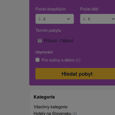
Počet dospělých
Počet dětí
Termín pobytu
Příjezd - Odjezd
Ubytování
Pro rodiny s dětmi (1)
Kategorie
Všechny kategorie
Hotely na Slovensku
(2)