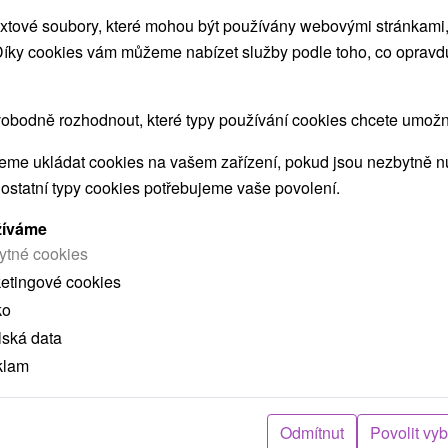
xtové soubory, které mohou být používány webovými stránkami, 
ZOBRAZIT
 Díky cookies vám můžeme nabízet služby podle toho, co opravd
obodně rozhodnout, které typy používání cookies chcete umožni
me ukládat cookies na vašem zařízení, pokud jsou nezbytně nu
 ostatní typy cookies potřebujeme vaše povolení.
 MOHLY TAKÉ ZAJÍMAT
žíváme
ytné cookies
ketingové cookies
ko
lská data
klam
č
2 279,48
Kč
od
Odmítnut
Povolit vy
ba
/noc/osoba