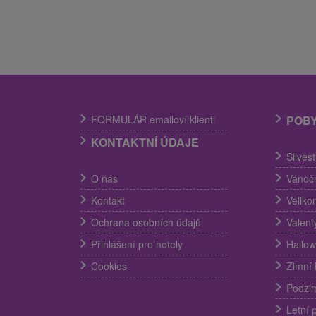
FORMULÁR emailoví klienti
POB
KONTAKTNÍ ÚDAJE
Silves
O nás
Vánočn
Kontakt
Veliko
Ochrana osobních údajů
Valent
Přihlášení pro hotely
Hallow
Cookies
Zimní 
Podzim
Letní 