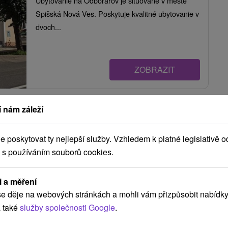
Ubytovanie na Odborárov je situované v meste
Spišská Nová Ves. Poskytuje kvalitné ubytovanie v
dvoch...
ZOBRAZIT
 nám záleží
Apartmány Spiš Spišská Nová Ves
Spišská Nová Ves
poskytovat ty nejlepší služby. Vzhledem k platné legislativě o
 s používáním souborů cookies.
Apartmány v mestskej časti Spišskej Novej Vsi,
Ferčekovce. Útulné, moderné ubytovanie
i a měření
e děje na webových stránkách a mohli vám přizpůsobit nabídky
rodinného typu...
 také
služby společnosti Google
.