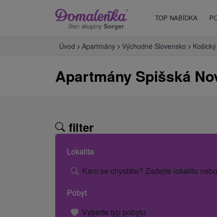
TOP NABÍDKA
P
člen skupiny
Sorger
Úvod
Apartmány
Východné Slovensko
Košický 
Apartmány Spišská No
filter
Lokalita
Kam se chystáte? Zadejte lokalitu nebo
Pobyt
Vyberte typ pobytu