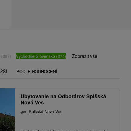
Zobrazit vše
o
(387)
Východné Slovensko
(274)
ŽŠÍ
PODLE HODNOCENÍ
Ubytovanie na Odborárov Spišská
Nová Ves
Spišská Nová Ves