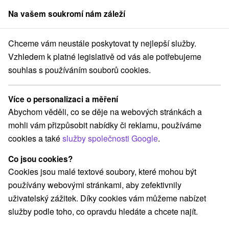
Na vašem soukromí nám záleží
člen skupiny
Sorger
Chceme vám neustále poskytovat ty nejlepší služby.
a Slovensku
Východné Slovensko
Prešovský kraj
Veľká Lomnica
Vzhledem k platné legislativě od vás ale potřebujeme
souhlas s používáním souborů cookies.
Ubytování Veľká Lomnica
Více o personalizaci a měření
Kategorie
Abychom věděli, co se děje na webových stránkách a
mohli vám přizpůsobit nabídky či reklamu, používáme
Všechny kategorie
Hotely na Slovensku
(3)
cookies a také
služby společnosti Google
.
Apartmány
Chaty na prenájom
Drevenice
(17)
(10)
(6)
Penzióny
Priváty
Ubytovne
(10)
(3)
(1)
Co jsou cookies?
Cookies jsou malé textové soubory, které mohou být
používány webovými stránkami, aby zefektivnily
Vyberte lokalitu nebo termín
uživatelský zážitek. Díky cookies vám můžeme nabízet
služby podle toho, co opravdu hledáte a chcete najít.
TOP - NEJPRODÁVANĚJŠÍ
NEJLEVNĚJŠ
VŠECHNY