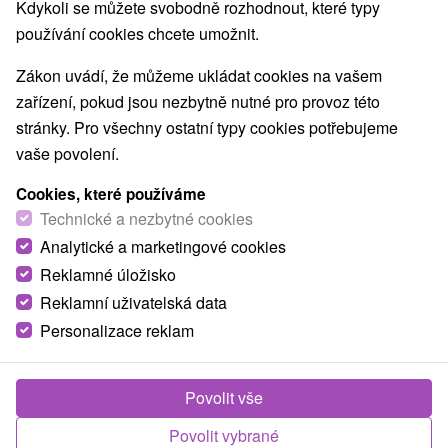
Kdykoli se můžete svobodně rozhodnout, které typy
používání cookies chcete umožnit.
Zákon uvádí, že můžeme ukládat cookies na vašem
zařízení, pokud jsou nezbytně nutné pro provoz této
stránky. Pro všechny ostatní typy cookies potřebujeme
vaše povolení.
Cookies, které používáme
Technické a nezbytné cookies
Analytické a marketingové cookies
Reklamné úložisko
Reklamní uživatelská data
1 865,67
Kč
od
Personalizace reklam
/noc/osoba
Hotel International
★
★
★
★
Veľká Lomnica
Povolit vše
Veľká Lomnica
Povolit vybrané