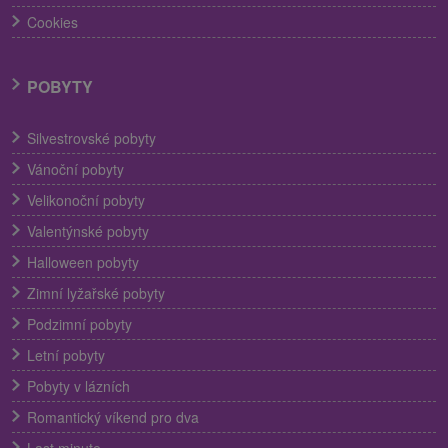
Cookies
POBYTY
Silvestrovské pobyty
Vánoční pobyty
Velikonoční pobyty
Valentýnské pobyty
Halloween pobyty
Zimní lyžařské pobyty
Podzimní pobyty
Letní pobyty
Pobyty v lázních
Romantický víkend pro dva