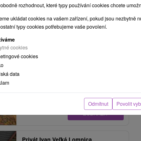
obodně rozhodnout, které typy používání cookies chcete umožni
ZOBRAZIT
me ukládat cookies na vašem zařízení, pokud jsou nezbytně nu
 ostatní typy cookies potřebujeme vaše povolení.
Villa Filip Veľká Lomnica
žíváme
Veľká Lomnica
ytné cookies
ketingové cookies
ko
Komfortné ubytovanie vo Veľkej Lomnici len pár
lská data
metrov od známeho Golfového ihriska Black Stork.
klam
K dispozícii...
Odmítnut
Povolit vy
ZOBRAZIT
Privát Ivan Veľká Lomnica