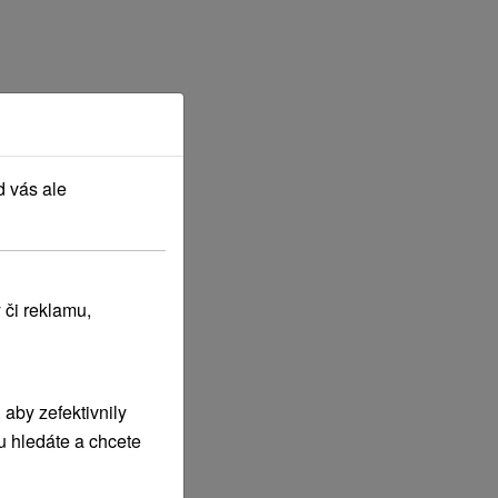
d vás ale
 či reklamu,
aby zefektivnily
u hledáte a chcete