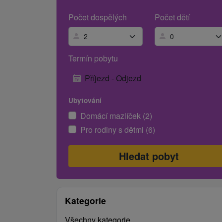
Počet dospělých
Počet dětí
Termín pobytu
Příjezd - Odjezd
Ubytování
Domácí mazlíček (2)
Pro rodiny s dětmi (6)
Kategorie
Všechny kategorie