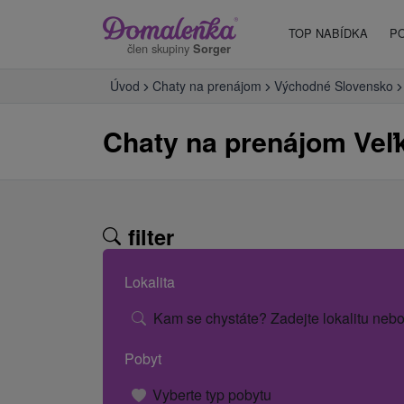
TOP NABÍDKA
P
člen skupiny
Sorger
Úvod
Chaty na prenájom
Východné Slovensko
Chaty na prenájom Veľ
filter
Lokalita
Kam se chystáte? Zadejte lokalitu nebo
Pobyt
Vyberte typ pobytu