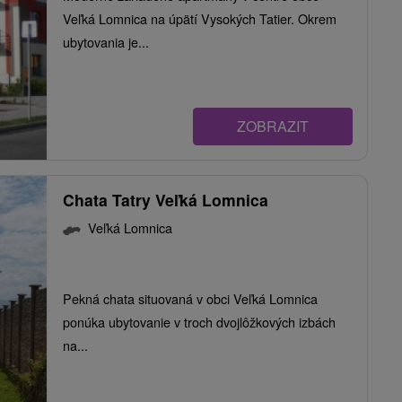
Veľká Lomnica na úpätí Vysokých Tatier. Okrem
ubytovania je...
ZOBRAZIT
Chata Tatry Veľká Lomnica
Veľká Lomnica
Pekná chata situovaná v obci Veľká Lomnica
ponúka ubytovanie v troch dvojlôžkových izbách
na...