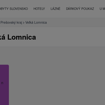
OBYTY SLOVENSKO
HOTELY
LÁZNĚ
DÁRKOVÝ POUKAZ
U 
Prešovský kraj
Veľká Lomnica
ká Lomnica
 název hotelu.