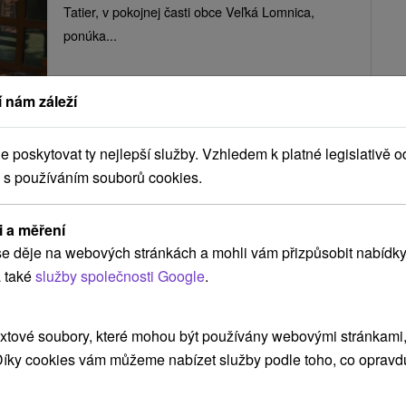
Tatier, v pokojnej časti obce Veľká Lomnica,
ponúka...
 nám záleží
ZOBRAZIT
poskytovat ty nejlepší služby. Vzhledem k platné legislativě o
 s používáním souborů cookies.
Prázdninový dom Motýľov Veľká
Lomnica
i a měření
Veľká Lomnica
e děje na webových stránkách a mohli vám přizpůsobit nabídky
 také
služby společnosti Google
.
V pokojnej podtatranskej obci Veľká Lomnica sa
nachádza Prázdninový dom Motýľov. Hosťom
xtové soubory, které mohou být používány webovými stránkami, 
ponúka...
 Díky cookies vám můžeme nabízet služby podle toho, co opravd