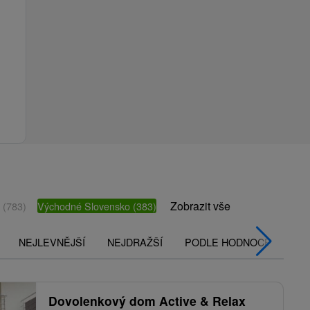
Zobrazit vše
o
(783)
Východné Slovensko
(383)
NEJLEVNĚJŠÍ
NEJDRAŽŠÍ
PODLE HODNOCENÍ
Dovolenkový dom Active & Relax