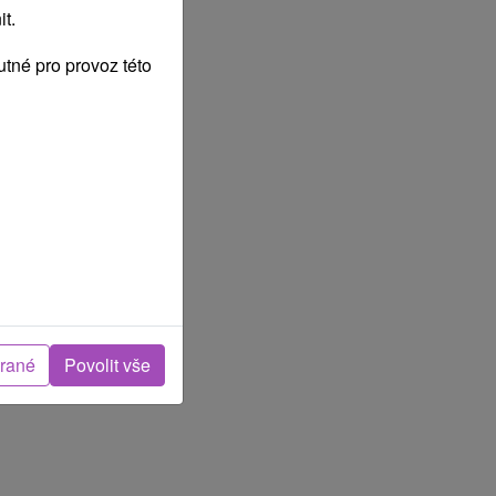
t.
tné pro provoz této
brané
Povolit vše