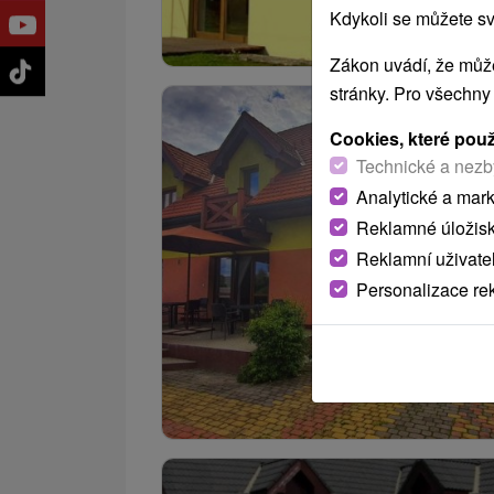
Kdykoli se můžete sv
Zákon uvádí, že může
stránky. Pro všechny
Cookies, které pou
Technické a nezb
Analytické a mar
Reklamné úložis
Reklamní uživate
Personalizace re