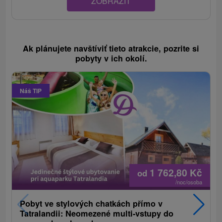
ZOBRAZIT
Ak plánujete navštíviť tieto atrakcie, pozrite si
pobyty v ich okolí.
Náš TIP
1 762,80
Kč
od
/noc/osoba
Pobyt ve stylových chatkách přímo v
Tatralandii: Neomezené multi-vstupy do