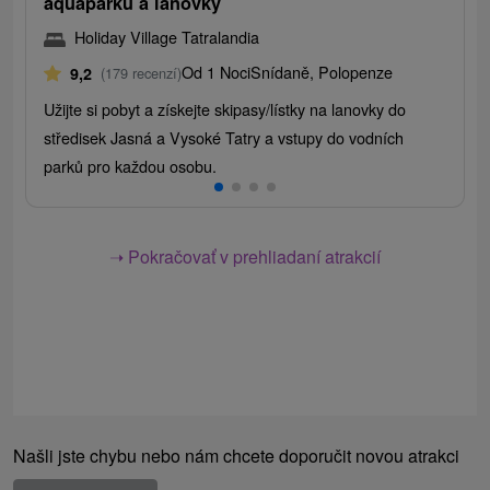
aquaparku a lanovky
Holiday Village Tatralandia
Od 1 Noci
Snídaně, Polopenze
9,2
(179 recenzí)
Užijte si pobyt a získejte skipasy/lístky na lanovky do
středisek Jasná a Vysoké Tatry a vstupy do vodních
parků pro každou osobu.
➝ Pokračovať v prehliadaní atrakcií
Našli jste chybu nebo nám chcete doporučit novou atrakci