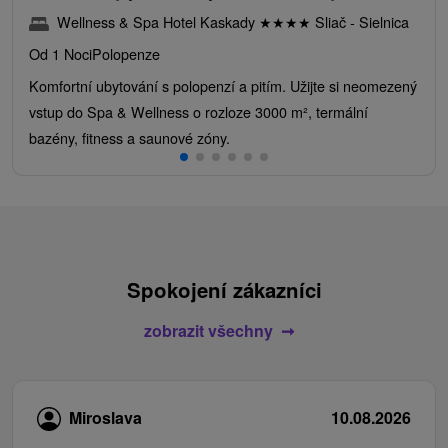
Wellness & Spa Hotel Kaskady
★
★
★
★
Sliač - Sielnica
Od 1 Noci
Polopenze
Komfortní ubytování s polopenzí a pitím. Užijte si neomezený
vstup do Spa & Wellness o rozloze 3000 m², termální
bazény, fitness a saunové zóny.
Spokojení zákazníci
zobrazit všechny
Miroslava
10.08.2026