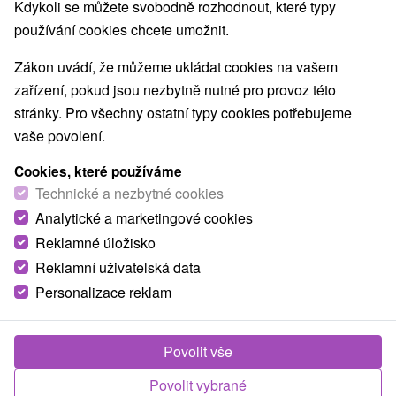
Kdykoli se můžete svobodně rozhodnout, které typy
ZOO a zvieracie farmy
Múzeá a galérie
(1)
(3)
používání cookies chcete umožnit.
Turistické atrakcie
Adrenalinové atrakcie
(8)
(5)
Zákon uvádí, že můžeme ukládat cookies na vašem
Obce a města
zařízení, pokud jsou nezbytně nutné pro provoz této
stránky. Pro všechny ostatní typy cookies potřebujeme
Liptovský Mikuláš
(4)
Liptovský Trnovec
(1)
vaše povolení.
Cookies, které používáme
Technické a nezbytné cookies
Analytické a marketingové cookies
Reklamné úložisko
Reklamní uživatelská data
Personalizace reklam
Povolit vše
Hurricane Factory Tatralandia
Povolit vybrané