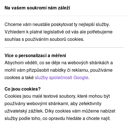
Na vašem soukromí nám záleží
člen skupiny
Sorger
Chceme vám neustále poskytovat ty nejlepší služby.
Atrakce na Slovensku
Adrenalinové atrakcie
Liptovská Mara
Vzhledem k platné legislativě od vás ale potřebujeme
souhlas s používáním souborů cookies.
Adrenalinové atrakcie Liptovská
Mara
Více o personalizaci a měření
Abychom věděli, co se děje na webových stránkách a
Kategorie
mohli vám přizpůsobit nabídky či reklamu, používáme
cookies a také
služby společnosti Google
.
Všechny kategorie
Vodopády
(1)
Túry a turistické chodníky
Horské chaty
(3)
(2)
Co jsou cookies?
Skanzeny
Šport
Vyhliadkové lety a plavby
(1)
(2)
(1)
Cookies jsou malé textové soubory, které mohou být
Laserarény a paintball
Detské centrá a mestečká
(1)
(1)
používány webovými stránkami, aby zefektivnily
Aquaparky, kúpaliská
Drevené kostolíky
(1)
(1)
uživatelský zážitek. Díky cookies vám můžeme nabízet
Jazerá, plesá, vodné nádrže
Pamätníky
(1)
(1)
služby podle toho, co opravdu hledáte a chcete najít.
Atrakce s dětmi
Štíty
Escaperoom
(11)
(1)
(1)