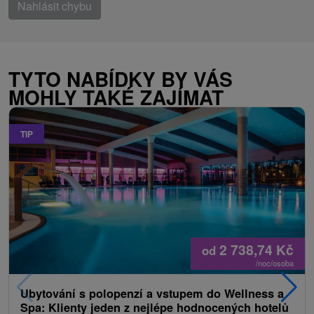
Nahlásit chybu
TYTO NABÍDKY BY VÁS
MOHLY TAKÉ ZAJÍMAT
TIP
2 738,74
Kč
od
/noc/osoba
Ubytování s polopenzí a vstupem do Wellness a
Spa: Klienty jeden z nejlépe hodnocených hotelů