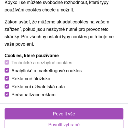
Kdykoli se můžete svobodně rozhodnout, které typy
Architektonické stavby
Lyžiarske strediská
(5)
(15)
používání cookies chcete umožnit.
Mestské a zámocké parky
Pramene
(3)
(10)
Golfové ihriská
Amfiteátre a kiná v prírode
(2)
(1)
Zákon uvádí, že můžeme ukládat cookies na vašem
Túry a turistické chodníky
Štíty
Jaskyne
(39)
(44)
(2)
zařízení, pokud jsou nezbytně nutné pro provoz této
Bobové dráhy
Lanové dráhy
(1)
(3)
stránky. Pro všechny ostatní typy cookies potřebujeme
Adrenalinové atrakcie
Turistické atrakcie
(14)
(26)
vaše povolení.
Múzeá a galérie
ZOO a zvieracie farmy
(18)
(2)
Cookies, které používáme
Botanické záhrady
Escaperoom
(2)
(4)
Technické a nezbytné cookies
Jazerá, plesá, vodné nádrže
Atrakce s dětmi
(28)
(41)
Analytické a marketingové cookies
Technické pamiatky
Pamätníky
Vodopády
(4)
(1)
(9)
Drevené kostolíky
Aquaparky, kúpaliská
Reklamné úložisko
(27)
(10)
Planetária a observatória
(2)
Reklamní uživatelská data
Detské centrá a mestečká
(6)
Personalizace reklam
Obce a města
Povolit vše
Zobrazit vše
Poprad
(3)
Červený Kláštor
(3)
Povolit vybrané