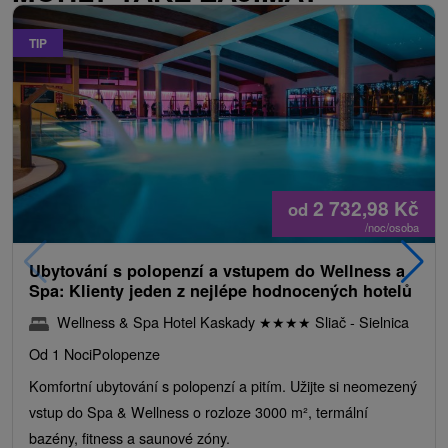
TIP
2 732,98
Kč
od
/noc/osoba
Ubytování s polopenzí a vstupem do Wellness a
Spa: Klienty jeden z nejlépe hodnocených hotelů
Wellness & Spa Hotel Kaskady
★
★
★
★
Sliač - Sielnica
Od 1 Noci
Polopenze
Komfortní ubytování s polopenzí a pitím. Užijte si neomezený
vstup do Spa & Wellness o rozloze 3000 m², termální
bazény, fitness a saunové zóny.