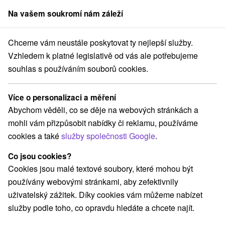
Na vašem soukromí nám záleží
člen skupiny
Sorger
Chceme vám neustále poskytovat ty nejlepší služby.
nsku
Adrenalinové atrakcie
Východné Slovensko
Prešovský kraj
Vzhledem k platné legislativě od vás ale potřebujeme
souhlas s používáním souborů cookies.
Adrenalinové atrakcie Prešovský
kraj
Více o personalizaci a měření
Abychom věděli, co se děje na webových stránkách a
Kategorie
mohli vám přizpůsobit nabídky či reklamu, používáme
cookies a také
služby společnosti Google
.
Všechny kategorie
Sakrálne miesta
(4)
Vyhliadkové veže a chodníky
(7)
Co jsou cookies?
Hrady, zámky, zrúcaniny
(11)
Cookies jsou malé textové soubory, které mohou být
Vyhliadkové lety a plavby
Šport
(2)
(7)
používány webovými stránkami, aby zefektivnily
Jazda na koni
Skanzeny
Divadlá
(3)
(8)
(1)
uživatelský zážitek. Díky cookies vám můžeme nabízet
Horské chaty
Kaštiele
(13)
(3)
služby podle toho, co opravdu hledáte a chcete najít.
Laserarény a paintball
Plte, rafting, splavy
(2)
(1)