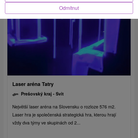
Odmítnut
Laser aréna Tatry
Prešovský kraj -
Svit
Největší laser aréna na Slovensku o rozloze 576 m2.
Laser hra je společenská strategická hra, kterou hrají
vždy dva týmy ve skupinách od 2...