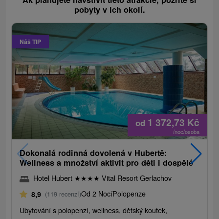
pobyty v ich okolí.
Náš TIP
1 372,73
Kč
od
/noc/osoba
Dokonalá rodinná dovolená v Hubertě:
Wellness a množství aktivit pro děti i dospělé
Hotel Hubert
★
★
★
★
Vital Resort Gerlachov
Od 2 Nocí
Polopenze
8,9
(119 recenzí)
Ubytování s polopenzí, wellness, dětský koutek,