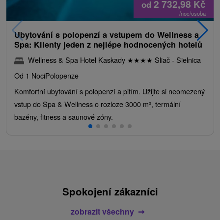
2 732,98
Kč
od
/noc/osoba
Ubytování s polopenzí a vstupem do Wellness a
Spa: Klienty jeden z nejlépe hodnocených hotelů
Wellness & Spa Hotel Kaskady
★
★
★
★
Sliač - Sielnica
Od 1 Noci
Polopenze
Komfortní ubytování s polopenzí a pitím. Užijte si neomezený
vstup do Spa & Wellness o rozloze 3000 m², termální
bazény, fitness a saunové zóny.
Spokojení zákazníci
zobrazit všechny