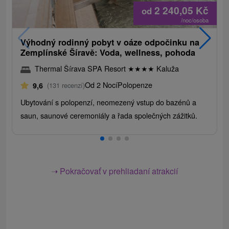
2 240,05
Kč
od
/noc/osoba
Výhodný rodinný pobyt v oáze odpočinku na
Zemplínské Šíravě: Voda, wellness, pohoda
Thermal Šírava SPA Resort
★
★
★
★
Kaluža
Od 2 Nocí
Polopenze
9,6
(131 recenzí)
Ubytování s polopenzí, neomezený vstup do bazénů a
saun, saunové ceremoniály a řada společných zážitků.
➝ Pokračovať v prehliadaní atrakcií