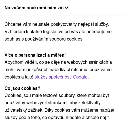
Na vašem soukromí nám záleží
člen skupiny
Sorger
Chceme vám neustále poskytovat ty nejlepší služby.
ce na Slovensku
Amfiteátre a kiná v prírode
Východné Slovensko
Vzhledem k platné legislativě od vás ale potřebujeme
souhlas s používáním souborů cookies.
Amfiteátre a kiná v prírode
Východné Slovensko
Více o personalizaci a měření
Abychom věděli, co se děje na webových stránkách a
Kategorie
mohli vám přizpůsobit nabídky či reklamu, používáme
cookies a také
služby společnosti Google
.
Všechny kategorie
Sakrálne miesta
(11)
Vyhliadkové veže a chodníky
(12)
Co jsou cookies?
Hrady, zámky, zrúcaniny
(24)
Cookies jsou malé textové soubory, které mohou být
Vyhliadkové lety a plavby
Šport
(2)
(10)
používány webovými stránkami, aby zefektivnily
Jazda na koni
Skanzeny
Divadlá
(4)
(12)
(3)
uživatelský zážitek. Díky cookies vám můžeme nabízet
Horské chaty
Kaštiele
(15)
(12)
služby podle toho, co opravdu hledáte a chcete najít.
Laserarény a paintball
Plte, rafting, splavy
(3)
(1)