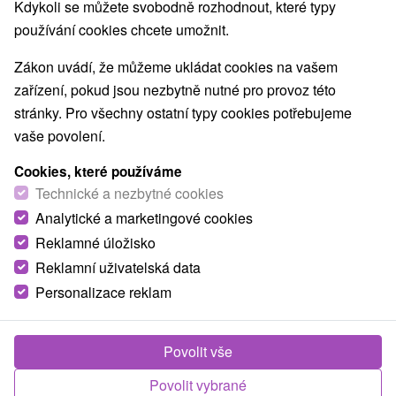
Kdykoli se můžete svobodně rozhodnout, které typy
Architektonické stavby
Lyžiarske strediská
(6)
(17)
používání cookies chcete umožnit.
Mestské a zámocké parky
Pramene
(7)
(10)
Golfové ihriská
Vínne cesty
(3)
(1)
Zákon uvádí, že můžeme ukládat cookies na vašem
Amfiteátre a kiná v prírode
(2)
zařízení, pokud jsou nezbytně nutné pro provoz této
Túry a turistické chodníky
Štíty
Jaskyne
(52)
(44)
(13)
stránky. Pro všechny ostatní typy cookies potřebujeme
Bobové dráhy
Lanové dráhy
(2)
(4)
vaše povolení.
Adrenalinové atrakcie
Turistické atrakcie
(19)
(50)
Cookies, které používáme
Múzeá a galérie
ZOO a zvieracie farmy
(30)
(5)
Technické a nezbytné cookies
Botanické záhrady
Escaperoom
(3)
(7)
Analytické a marketingové cookies
Jazerá, plesá, vodné nádrže
Atrakce s dětmi
(38)
(60)
Technické pamiatky
Pamätníky
Vodopády
Reklamné úložisko
(15)
(3)
(14)
Drevené kostolíky
Aquaparky, kúpaliská
(29)
(12)
Reklamní uživatelská data
Planetária a observatória
(4)
Personalizace reklam
Detské centrá a mestečká
(9)
Povolit vše
Obce a města
Povolit vybrané
Vinné
(1)
Červený Kláštor
(1)