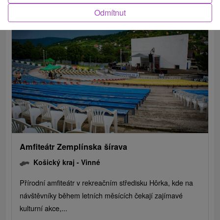
Odmítnut
Amfiteátr Zemplínska šírava
Košický kraj -
Vinné
Přírodní amfiteátr v rekreačním středisku Hôrka, kde na
návštěvníky během letních měsících čekají zajímavé
kulturní akce,...