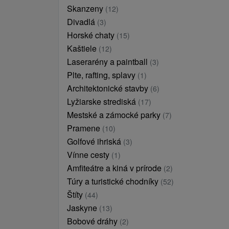
Skanzeny
(12)
Divadlá
(3)
Horské chaty
(15)
Kaštiele
(12)
Laserarény a paintball
(3)
Plte, rafting, splavy
(1)
Architektonické stavby
(6)
Lyžiarske strediská
(17)
Mestské a zámocké parky
(7)
Pramene
(10)
Golfové ihriská
(3)
Vínne cesty
(1)
Amfiteátre a kiná v prírode
(2)
Túry a turistické chodníky
(52)
Štíty
(44)
Jaskyne
(13)
Bobové dráhy
(2)