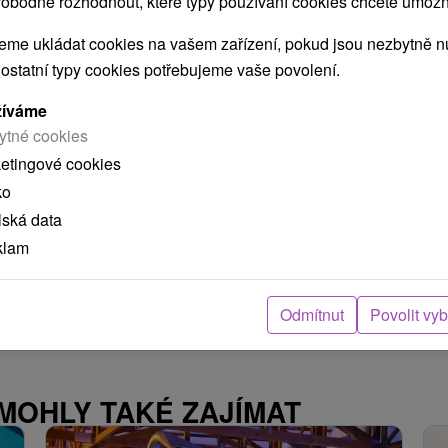
obodně rozhodnout, které typy používání cookies chcete umožni
Polopenze, Plná Penze
Oddech ve vnitřním bazénu a wellness centru s
me ukládat cookies na vašem zařízení, pokud jsou nezbytně nu
pěti saunami či vířivkou ideálně doplňuje
 ostatní typy cookies potřebujeme vaše povolení.
příjemná relaxační masáž těla.
žíváme
ytné cookies
ketingové cookies
ko
➝ Pokračovať v prehl
lská data
klam
Odmítnut
Povolit vy
 MOHLY TAKÉ ZAJÍMAT