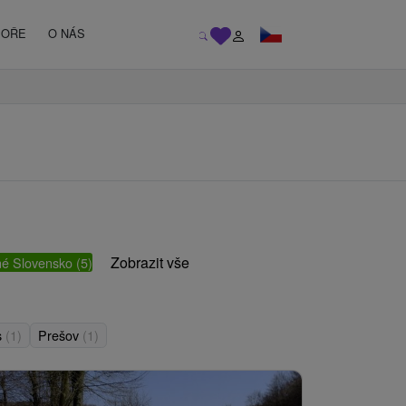
MOŘE
O NÁS
Zobrazit vše
é Slovensko
(5)
s
(1)
Prešov
(1)