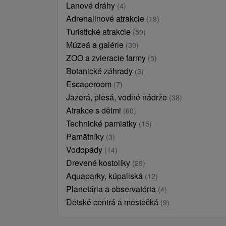
Lanové dráhy
(4)
Adrenalinové atrakcie
(19)
Turistické atrakcie
(50)
Múzeá a galérie
(30)
ZOO a zvieracie farmy
(5)
Botanické záhrady
(3)
Escaperoom
(7)
Jazerá, plesá, vodné nádrže
(38)
Atrakce s dětmi
(60)
Technické pamiatky
(15)
Pamätníky
(3)
Vodopády
(14)
Drevené kostolíky
(29)
Aquaparky, kúpaliská
(12)
Planetária a observatória
(4)
Detské centrá a mestečká
(9)