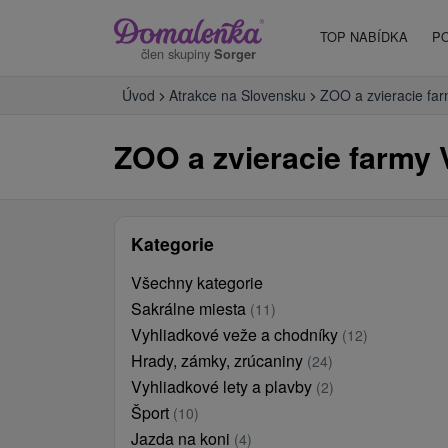
TOP NABÍDKA
P
člen skupiny
Sorger
Úvod
Atrakce na Slovensku
ZOO a zvieracie fa
ZOO a zvieracie farmy
Kategorie
Všechny kategorie
Sakrálne miesta
(11)
Vyhliadkové veže a chodníky
(12)
Hrady, zámky, zrúcaniny
(24)
Vyhliadkové lety a plavby
(2)
Šport
(10)
Jazda na koni
(4)