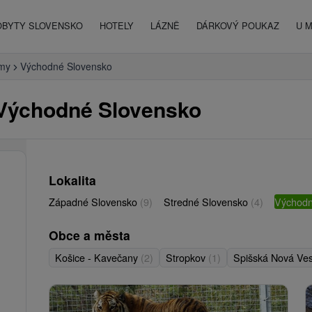
OBYTY SLOVENSKO
HOTELY
LÁZNĚ
DÁRKOVÝ POUKAZ
U 
rmy
Východné Slovensko
 Východné Slovensko
Lokalita
Západné Slovensko
(9)
Stredné Slovensko
(4)
Východn
Obce a města
Košice - Kavečany
(2)
Stropkov
(1)
Spišská Nová Ve