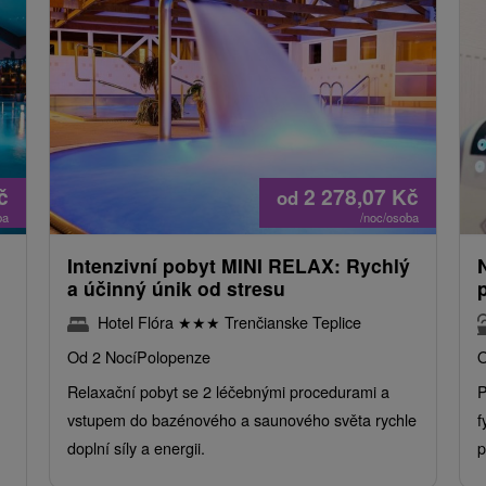
č
2 278,07
Kč
od
ba
/noc/osoba
Intenzivní pobyt MINI RELAX: Rychlý
a účinný únik od stresu
Hotel Flóra
★
★
★
Trenčianske Teplice
Od 2 Nocí
Polopenze
O
Relaxační pobyt se 2 léčebnými procedurami a
P
vstupem do bazénového a saunového světa rychle
f
doplní síly a energii.
p