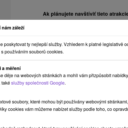
Ak plánujete navštíviť tieto atrakcie
 nám záleží
Akcia
poskytovat ty nejlepší služby. Vzhledem k platné legislativě o
 s používáním souborů cookies.
Sleva 64 %
i a měření
3 073,01
Kč
od
e děje na webových stránkách a mohli vám přizpůsobit nabídky
1 109,98
Kč
od
 také
služby společnosti Google
.
/noc/osoba
Rodinná dovolená ve Slovenském
xtové soubory, které mohou být používány webovými stránkami, 
ráji: Děti zdarma, wellness a bazény
 Díky cookies vám můžeme nabízet služby podle toho, co opravd
Hotel Čingov
★
★
★
Slovenský raj
Od 2 Nocí
8,8
(99 recenzí)