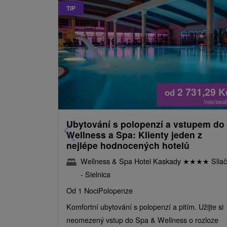
TIP
2 731,29
K
od
/noc/oso
Ubytování s polopenzí a vstupem do
Wellness a Spa: Klienty jeden z
nejlépe hodnocených hotelů
Wellness & Spa Hotel Kaskady
★
★
★
★
Sliač
- Sielnica
Od 1 Noci
Polopenze
Komfortní ubytování s polopenzí a pitím. Užijte si
neomezený vstup do Spa & Wellness o rozloze