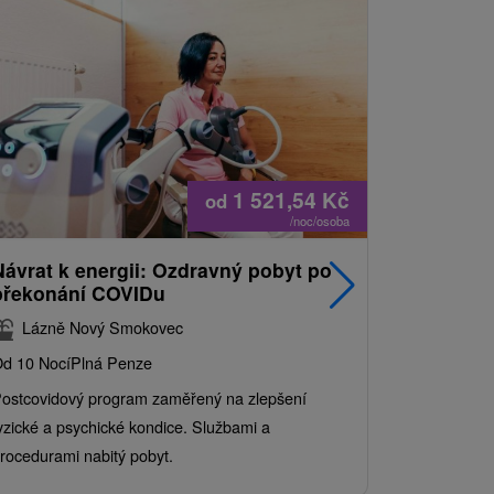
1 521,54
Kč
od
/noc/osoba
Návrat k energii: Ozdravný pobyt po
Nejprodá
překonání COVIDu
pobyt s
balíkem 
Lázně Nový Smokovec
Grand 
d 10 Nocí
Plná Penze
Od 2 Nocí
Al
ostcovidový program zaměřený na zlepšení
Užijte si pe
yzické a psychické kondice. Službami a
kde se skvěl
rocedurami nabitý pobyt.
služby pro c