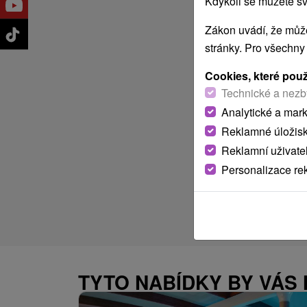
Kdykoli se můžete sv
Zákon uvádí, že může
stránky. Pro všechny
Cookies, které pou
Technické a nezb
Analytické a mar
Reklamné úložis
Reklamní uživate
Personalizace re
TYTO NABÍDKY BY VÁS