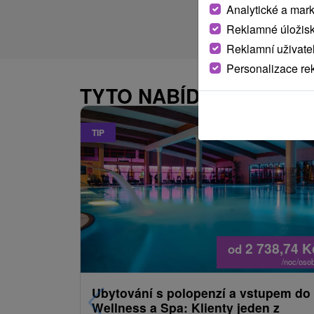
Analytické a mar
Reklamné úložis
Reklamní uživate
Personalizace re
TYTO NABÍDKY BY VÁS
TIP
2 738,74
K
od
/noc/oso
Ubytování s polopenzí a vstupem do
Wellness a Spa: Klienty jeden z