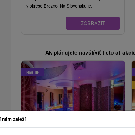
v okrese Brezno. Na Slovensku je...
ZOBRAZIT
Ak plánujete navštíviť tieto atrakcie
Náš TIP
 nám záleží
1 975,90
Kč
od
/noc/osoba