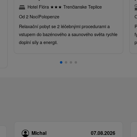
Hotel Flóra
★
★
★
Trenčianske Teplice
Od 2 Nocí
Polopenze
O
Relaxační pobyt se 2 léčebnými procedurami a
P
vstupem do bazénového a saunového světa rychle
f
doplní síly a energii.
p
.
Michal
07.08.2026