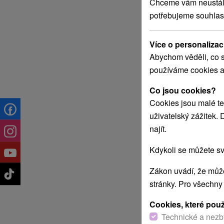
Chceme vám neustále 
potřebujeme souhlas
Více o personalizac
Abychom věděli, co s
používáme cookies a
Co jsou cookies?
Cookies jsou malé te
uživatelský zážitek.
najít.
Kdykoli se můžete sv
Zákon uvádí, že může
stránky. Pro všechny
Cookies, které pou
Technické a nezb