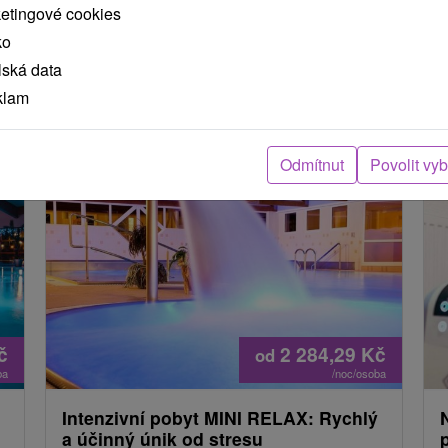
ketingové cookies
ko
lská data
klam
 MOHLY TAKÉ ZAJÍMAT
Odmítnut
Povolit vy
č
2 284,29
Kč
od
ba
/noc/osoba
Intenzivní pobyt MINI RELAX: Rychlý
a účinný únik od stresu