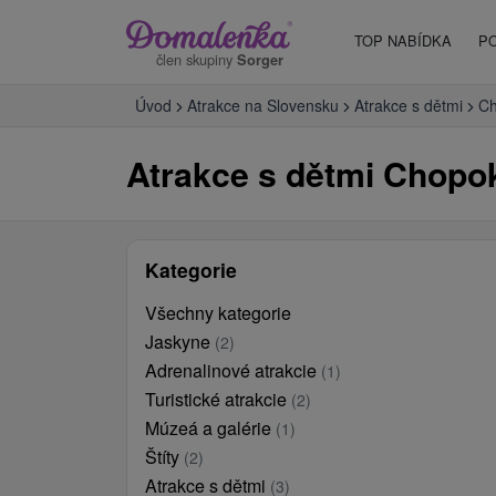
TOP NABÍDKA
P
člen skupiny
Sorger
Úvod
Atrakce na Slovensku
Atrakce s dětmi
Ch
Atrakce s dětmi Chopo
Kategorie
Všechny kategorie
Jaskyne
(2)
Adrenalinové atrakcie
(1)
Turistické atrakcie
(2)
Múzeá a galérie
(1)
Štíty
(2)
Atrakce s dětmi
(3)