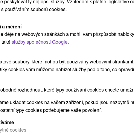
poskytovat ty nejlepší služby. Vzhledem k platné legislativě o
Skvělá BYSTRÁ: Místo, kde začíná
 s používáním souborů cookies.
relax
Wellness hotel Bystrá
★
★
★
Tále
i a měření
Od 2 Nocí
Polopenze
9,5
(153 recenzí)
e děje na webových stránkách a mohli vám přizpůsobit nabídky
Neomezený vstup do bazénů, saun, vířivek a
 také
služby společnosti Google
.
zážitkových sprch, vše v nádherném prostředí
Nízkých Tater.
xtové soubory, které mohou být používány webovými stránkami, 
 Díky cookies vám můžeme nabízet služby podle toho, co opravd
obodně rozhodnout, které typy používání cookies chcete umožni
me ukládat cookies na vašem zařízení, pokud jsou nezbytně nu
➝ Pokračovať v prehl
 ostatní typy cookies potřebujeme vaše povolení.
žíváme
ytné cookies