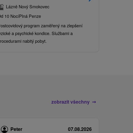
balíkem 
Lázně Nový Smokovec
Grand 
d 10 Nocí
Plná Penze
Od 2 Nocí
Al
ostcovidový program zaměřený na zlepšení
Užijte si pe
yzické a psychické kondice. Službami a
kde se skvěl
rocedurami nabitý pobyt.
služby pro c
zobrazit všechny
Peter
07.08.2026