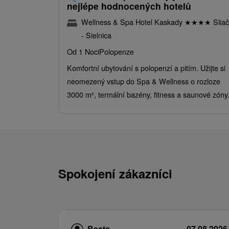
nejlépe hodnocených hotelů
Wellness & Spa Hotel Kaskady
★
★
★
★
Sliač
- Sielnica
Od 1 Noci
Polopenze
Komfortní ubytování s polopenzí a pitím. Užijte si
neomezený vstup do Spa & Wellness o rozloze
3000 m², termální bazény, fitness a saunové zóny
Spokojení zákazníci
Beata
07.08.2026