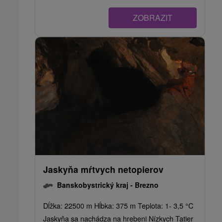
ZOBRAZIT
Jaskyňa mŕtvych netopierov
Banskobystrický kraj -
Brezno
Dĺžka: 22500 m Hĺbka: 375 m Teplota: 1- 3,5 °C
Jaskyňa sa nachádza na hrebeni Nízkych Tatier