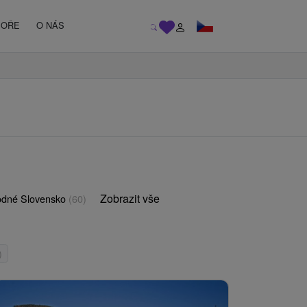
MOŘE
O NÁS
Zobrazit vše
odné Slovensko
(60)
)