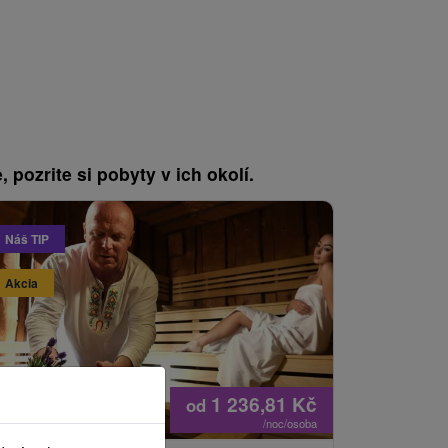
, pozrite si pobyty v ich okolí.
Náš TIP
Akcia
Akcia
1 236,81
Kč
od
/noc/osoba