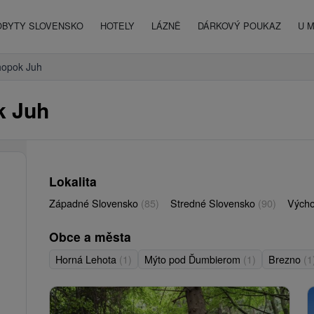
OBYTY SLOVENSKO
HOTELY
LÁZNĚ
DÁRKOVÝ POUKAZ
U 
opok Juh
k Juh
Lokalita
Západné Slovensko
(85)
Stredné Slovensko
(90)
Vých
Obce a města
Horná Lehota
(1)
Mýto pod Ďumbierom
(1)
Brezno
(1