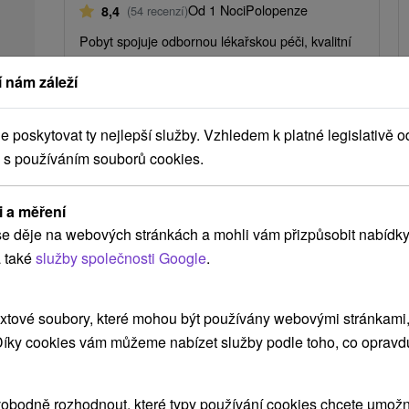
Od 1 Noci
Polopenze
8,4
(54 recenzí)
Pobyt spojuje odbornou lékařskou péči, kvalitní
stravu a účinné léčebné procedury s tichem
 nám záleží
stóšské přírody.
poskytovat ty nejlepší služby. Vzhledem k platné legislativě o
 s používáním souborů cookies.
➝ Pokračovať v prehl
i a měření
e děje na webových stránkách a mohli vám přizpůsobit nabídky
 také
služby společnosti Google
.
xtové soubory, které mohou být používány webovými stránkami, 
 Díky cookies vám můžeme nabízet služby podle toho, co opravd
 MOHLY TAKÉ ZAJÍMAT
obodně rozhodnout, které typy používání cookies chcete umožni