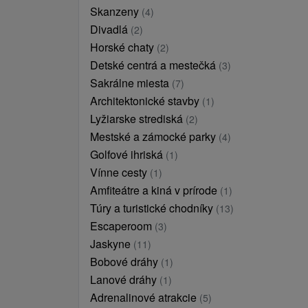
Skanzeny
(4)
Divadlá
(2)
Horské chaty
(2)
Detské centrá a mestečká
(3)
Sakrálne miesta
(7)
Architektonické stavby
(1)
Lyžiarske strediská
(2)
Mestské a zámocké parky
(4)
Golfové ihriská
(1)
Vínne cesty
(1)
Amfiteátre a kiná v prírode
(1)
Túry a turistické chodníky
(13)
Escaperoom
(3)
Jaskyne
(11)
Bobové dráhy
(1)
Lanové dráhy
(1)
Adrenalinové atrakcie
(5)