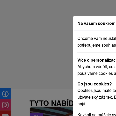
Na vašem soukromí
Chceme vám neustále 
potřebujeme souhlas
Více o personalizac
Abychom věděli, co s
používáme cookies a
Co jsou cookies?
Cookies jsou malé te
uživatelský zážitek.
TYTO NABÍDKY BY VÁS
najít.
Kdykoli se můžete sv