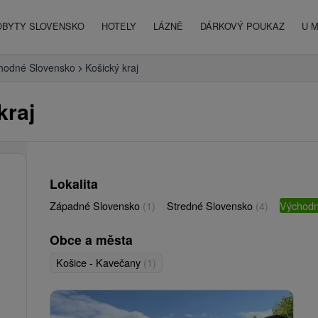
OBYTY SLOVENSKO
HOTELY
LÁZNĚ
DÁRKOVÝ POUKAZ
U 
hodné Slovensko
Košický kraj
kraj
Lokalita
Západné Slovensko
(1)
Stredné Slovensko
(4)
Východn
Obce a města
Košice - Kavečany
(1)