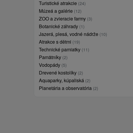
Turistické atrakcie
(24)
Múzeá a galérie
(12)
ZOO a zvieracie farmy
(3)
Botanické záhrady
(1)
Jazerá, plesá, vodné nádrže
(10)
Atrakce s dětmi
(19)
Technické pamiatky
(11)
Pamätníky
(2)
Vodopády
(5)
Drevené kostolíky
(2)
Aquaparky, kúpaliská
(2)
Planetária a observatória
(2)