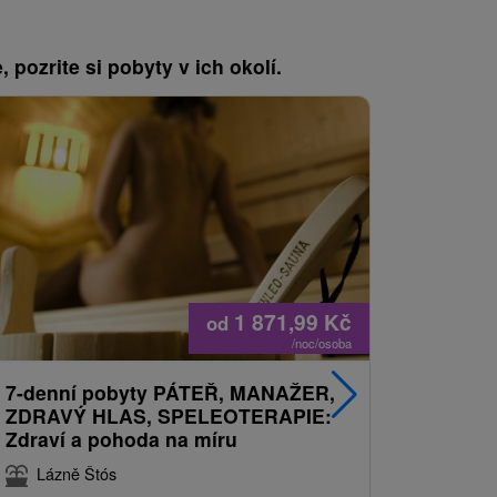
, pozrite si pobyty v ich okolí.
1 871,99
Kč
od
/noc/osoba
7-denní pobyty PÁTEŘ, MANAŽER,
Víkendov
ZDRAVÝ HLAS, SPELEOTERAPIE:
Wellness
Zdraví a pohoda na míru
Lázně 
Lázně Štós
8,4
(54 