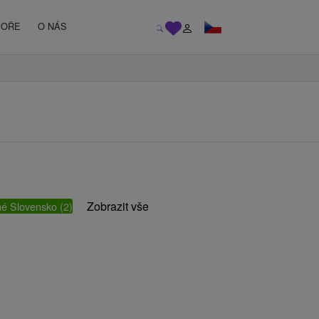
MOŘE
O NÁS
Zobrazit vše
é Slovensko
(2)