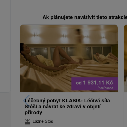
Ak plánujete navštíviť tieto atrakcie
1 931,11
Kč
od
/noc/osoba
Léčebný pobyt KLASIK: Léčivá síla
Stóši a návrat ke zdraví v objetí
přírody
Lázně Štós