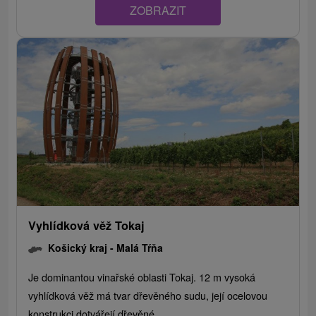
ZOBRAZIT
Vyhlídková věž Tokaj
Košický kraj -
Malá Tŕňa
Je dominantou vinařské oblasti Tokaj. 12 m vysoká
vyhlídková věž má tvar dřevěného sudu, její ocelovou
konstrukci dotvářejí dřevěné...