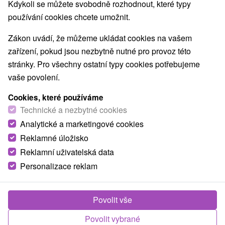
Kdykoli se můžete svobodně rozhodnout, které typy
Golfové ihriská
Vínne cesty
(1)
(1)
používání cookies chcete umožnit.
Amfiteátre a kiná v prírode
(1)
Túry a turistické chodníky
Escaperoom
(13)
(3)
Zákon uvádí, že můžeme ukládat cookies na vašem
Jaskyne
Bobové dráhy
Lanové dráhy
(11)
(1)
(1)
zařízení, pokud jsou nezbytně nutné pro provoz této
Adrenalinové atrakcie
Turistické atrakcie
(5)
(24)
stránky. Pro všechny ostatní typy cookies potřebujeme
Múzeá a galérie
ZOO a zvieracie farmy
(12)
(3)
vaše povolení.
Botanické záhrady
Jazerá, plesá, vodné nádrže
(1)
(10)
Atrakce s dětmi
Technické pamiatky
(19)
(11)
Cookies, které používáme
Pamätníky
Vodopády
Drevené kostolíky
Technické a nezbytné cookies
(2)
(5)
(2)
Aquaparky, kúpaliská
Planetária a observatória
(2)
(2)
Analytické a marketingové cookies
Reklamné úložisko
Reklamní uživatelská data
Obce a města
Personalizace reklam
Zobrazit vše
Spišská Nová Ves
(3)
Košice - Sever
(3)
Povolit vše
Povolit vybrané