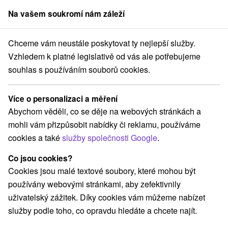
Na vašem soukromí nám záleží
člen skupiny
Sorger
Chceme vám neustále poskytovat ty nejlepší služby.
na Slovensku
Atrakce s dětmi
Východné Slovensko
Košický kraj
Vzhledem k platné legislativě od vás ale potřebujeme
souhlas s používáním souborů cookies.
Atrakce s dětmi Košický kraj
Více o personalizaci a měření
Kategorie
Abychom věděli, co se děje na webových stránkách a
mohli vám přizpůsobit nabídky či reklamu, používáme
Všechny kategorie
Kaštiele
(9)
cookies a také
služby společnosti Google
.
Laserarény a paintball
(1)
Vyhliadkové veže a chodníky
(5)
Co jsou cookies?
Hrady, zámky, zrúcaniny
Šport
(13)
(3)
Cookies jsou malé textové soubory, které mohou být
Jazda na koni
Skanzeny
Divadlá
(1)
(4)
(2)
používány webovými stránkami, aby zefektivnily
Horské chaty
Detské centrá a mestečká
(2)
(3)
uživatelský zážitek. Díky cookies vám můžeme nabízet
Sakrálne miesta
Architektonické stavby
(7)
(1)
služby podle toho, co opravdu hledáte a chcete najít.
Lyžiarske strediská
Mestské a zámocké parky
(2)
(4)