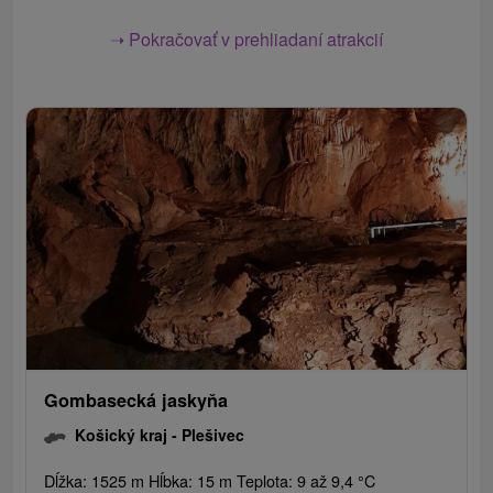
➝ Pokračovať v prehliadaní atrakcií
Gombasecká jaskyňa
Košický kraj -
Plešivec
Dĺžka: 1525 m Hĺbka: 15 m Teplota: 9 až 9,4 °C