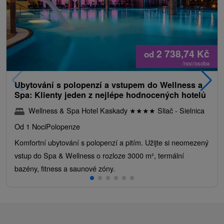
2 738,74
Kč
od
/noc/osoba
Ubytování s polopenzí a vstupem do Wellness a
Spa: Klienty jeden z nejlépe hodnocených hotelů
Wellness & Spa Hotel Kaskady
★
★
★
★
Sliač - Sielnica
Od 1 Noci
Polopenze
Komfortní ubytování s polopenzí a pitím. Užijte si neomezený
vstup do Spa & Wellness o rozloze 3000 m², termální
bazény, fitness a saunové zóny.