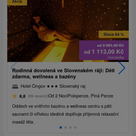
Akcia
Sleva 64 %
3 081,40
Kč
od
1 113,00
Kč
od
/noc/osoba
Rodinná dovolená ve Slovenském ráji: Děti
zdarma, wellness a bazény
Hotel Čingov
★
★
★
Slovenský raj
Od 2 Nocí
Polopenze, Plná Penze
8,8
(99 recenzí)
Oddech ve vnitřním bazénu a wellness centru s pěti
saunami či vířivkou ideálně doplňuje příjemná relaxační
masáž těla.