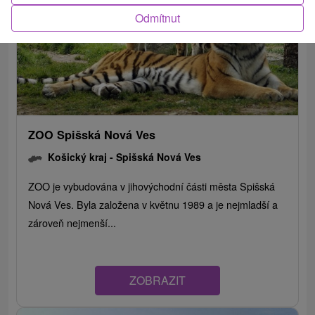
Odmítnut
ZOO Spišská Nová Ves
Košický kraj -
Spišská Nová Ves
ZOO je vybudována v jihovýchodní části města Spišská
Nová Ves. Byla založena v květnu 1989 a je nejmladší a
zároveň nejmenší...
ZOBRAZIT