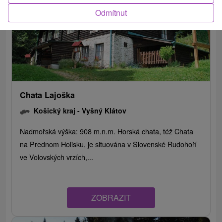
Odmítnut
Chata Lajoška
Košický kraj -
Vyšný Klátov
Nadmořská výška: 908 m.n.m. Horská chata, též Chata
na Prednom Holisku, je situována v Slovenské Rudohoří
ve Volovských vrzích,...
ZOBRAZIT