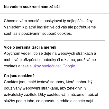
Na vašem soukromí nám záleží
člen skupiny
Sorger
Chceme vám neustále poskytovat ty nejlepší služby.
ce na Slovensku
Horské chaty
Východné Slovensko
Košický kraj
Vzhledem k platné legislativě od vás ale potřebujeme
souhlas s používáním souborů cookies.
Horské chaty Košický kraj
Více o personalizaci a měření
Kategorie
Abychom věděli, co se děje na webových stránkách a
mohli vám přizpůsobit nabídky či reklamu, používáme
Všechny kategorie
Kaštiele
(9)
cookies a také
služby společnosti Google
.
Laserarény a paintball
(1)
Vyhliadkové veže a chodníky
(5)
Co jsou cookies?
Hrady, zámky, zrúcaniny
Šport
(13)
(3)
Cookies jsou malé textové soubory, které mohou být
Jazda na koni
Skanzeny
Divadlá
(1)
(4)
(2)
používány webovými stránkami, aby zefektivnily
Horské chaty
Detské centrá a mestečká
(2)
(3)
uživatelský zážitek. Díky cookies vám můžeme nabízet
Sakrálne miesta
Architektonické stavby
(7)
(1)
služby podle toho, co opravdu hledáte a chcete najít.
Lyžiarske strediská
Mestské a zámocké parky
(2)
(4)