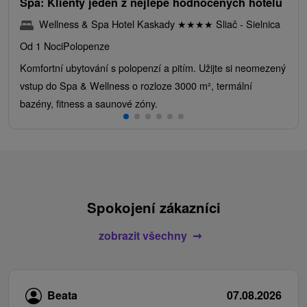
Spa: Klienty jeden z nejlépe hodnocených hotelů
Wellness & Spa Hotel Kaskady
★
★
★
★
Sliač - Sielnica
Od 1 Noci
Polopenze
Komfortní ubytování s polopenzí a pitím. Užijte si neomezený
vstup do Spa & Wellness o rozloze 3000 m², termální
bazény, fitness a saunové zóny.
Spokojení zákazníci
zobrazit všechny
Beata
07.08.2026