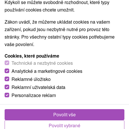
Kdykoli se můžete svobodně rozhodnout, které typy
Golfové ihriská
Vínne cesty
(1)
(1)
používání cookies chcete umožnit.
Amfiteátre a kiná v prírode
(1)
Túry a turistické chodníky
Escaperoom
(13)
(3)
Zákon uvádí, že můžeme ukládat cookies na vašem
Jaskyne
Bobové dráhy
Lanové dráhy
(11)
(1)
(1)
zařízení, pokud jsou nezbytně nutné pro provoz této
Adrenalinové atrakcie
Turistické atrakcie
(5)
(24)
stránky. Pro všechny ostatní typy cookies potřebujeme
Múzeá a galérie
ZOO a zvieracie farmy
(12)
(3)
vaše povolení.
Botanické záhrady
Jazerá, plesá, vodné nádrže
(1)
(10)
Atrakce s dětmi
Technické pamiatky
(19)
(11)
Cookies, které používáme
Pamätníky
Vodopády
Drevené kostolíky
Technické a nezbytné cookies
(2)
(5)
(2)
Aquaparky, kúpaliská
Planetária a observatória
(2)
(2)
Analytické a marketingové cookies
Reklamné úložisko
Reklamní uživatelská data
Obce a města
Personalizace reklam
Vyšný Klátov
(1)
Čučma
(1)
Povolit vše
Povolit vybrané