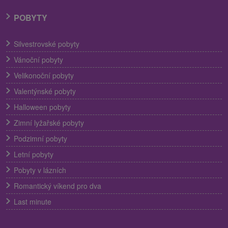
POBYTY
Silvestrovské pobyty
Vánoční pobyty
Velikonoční pobyty
Valentýnské pobyty
Halloween pobyty
Zimní lyžařské pobyty
Podzimní pobyty
Letní pobyty
Pobyty v lázních
Romantický víkend pro dva
Last minute