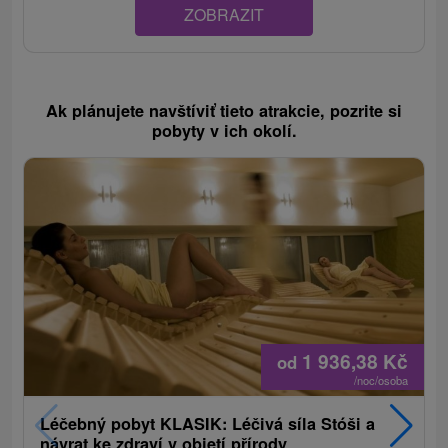
ZOBRAZIT
Ak plánujete navštíviť tieto atrakcie, pozrite si
pobyty v ich okolí.
1 936,38
Kč
od
/noc/osoba
Léčebný pobyt KLASIK: Léčivá síla Stóši a
návrat ke zdraví v objetí přírody