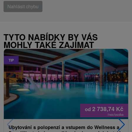
Nahlásit chybu
TYTO NABÍDKY BY VÁS
MOHLY TAKÉ ZAJÍMAT
TIP
2 738,74
Kč
od
/noc/osoba
Ubytování s polopenzí a vstupem do Wellness a