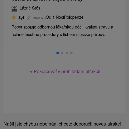
Lázně Štós
Od 1 Noci
Polopenze
8,4
(54 recenzí)
Pobyt spojuje odbornou lékařskou péči, kvalitní stravu a
účinné léčebné procedury s tichem stóšské přírody.
➝ Pokračovať v prehliadaní atrakcií
Našli jste chybu nebo nám chcete doporučit novou atrakci