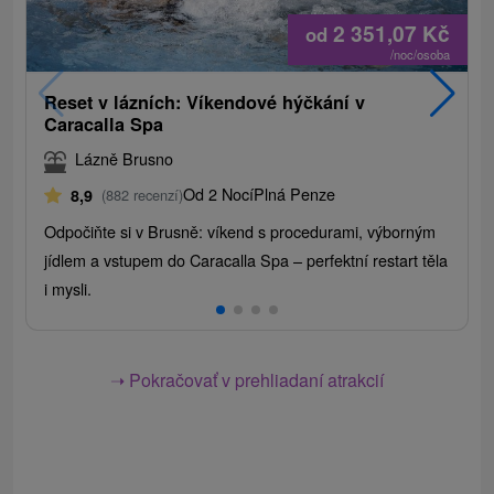
2 351,07
Kč
od
/noc/osoba
Reset v lázních: Víkendové hýčkání v
Caracalla Spa
Lázně Brusno
Od 2 Nocí
Plná Penze
8,9
(882 recenzí)
Odpočiňte si v Brusně: víkend s procedurami, výborným
jídlem a vstupem do Caracalla Spa – perfektní restart těla
i mysli.
➝ Pokračovať v prehliadaní atrakcií