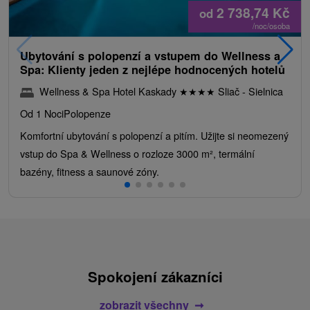
2 738,74
Kč
od
/noc/osoba
Ubytování s polopenzí a vstupem do Wellness a
Spa: Klienty jeden z nejlépe hodnocených hotelů
Wellness & Spa Hotel Kaskady
★
★
★
★
Sliač - Sielnica
Od 1 Noci
Polopenze
Komfortní ubytování s polopenzí a pitím. Užijte si neomezený
vstup do Spa & Wellness o rozloze 3000 m², termální
bazény, fitness a saunové zóny.
Spokojení zákazníci
zobrazit všechny