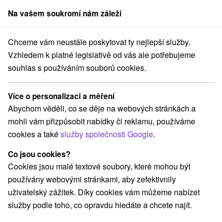
Na vašem soukromí nám záleží
člen skupiny
Sorger
Chceme vám neustále poskytovat ty nejlepší služby.
Atrakce na Slovensku
Hrady, zámky, zrúcaniny
Horehronie
Vzhledem k platné legislativě od vás ale potřebujeme
souhlas s používáním souborů cookies.
Hrady, zámky, zrúcaniny
Horehronie
Více o personalizaci a měření
Abychom věděli, co se děje na webových stránkách a
Kategorie
mohli vám přizpůsobit nabídky či reklamu, používáme
cookies a také
služby společnosti Google
.
Všechny kategorie
Šport
(1)
Túry a turistické chodníky
(11)
Co jsou cookies?
Amfiteátre a kiná v prírode
Golfové ihriská
(2)
(1)
Cookies jsou malé textové soubory, které mohou být
Pramene
Mestské a zámocké parky
(2)
(1)
používány webovými stránkami, aby zefektivnily
Lyžiarske strediská
Architektonické stavby
(4)
(2)
uživatelský zážitek. Díky cookies vám můžeme nabízet
Plte, rafting, splavy
Sakrálne miesta
Kaštiele
(3)
(1)
(2)
služby podle toho, co opravdu hledáte a chcete najít.
Horské chaty
Skanzeny
(3)
(1)